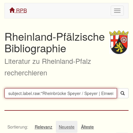
RPB
Navigati
ein/aus
Rheinland-Pfälzische
Bibliographie
Literatur zu Rheinland-Pfalz
recherchieren
Sortierung:
Relevanz
Neueste
Älteste