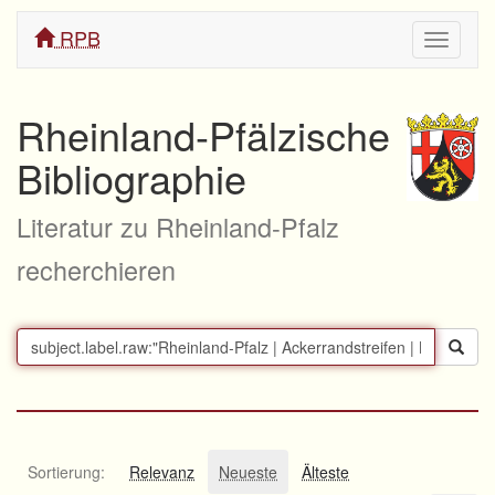
RPB
Navigati
ein/aus
Rheinland-Pfälzische
Bibliographie
Literatur zu Rheinland-Pfalz
recherchieren
Sortierung:
Relevanz
Neueste
Älteste