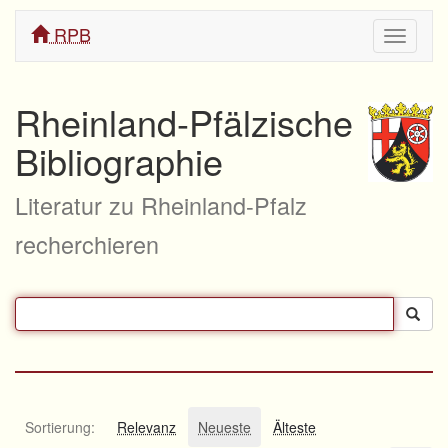
RPB
Navigati
ein/aus
Rheinland-Pfälzische
Bibliographie
Literatur zu Rheinland-Pfalz
recherchieren
Sortierung:
Relevanz
Neueste
Älteste