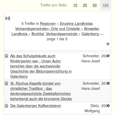
Treffer pro Seite:
15
25
50
100
5 Treffer in
Regionen
>
Einzelne Landkreise,
Verbandsgemeinden, Orte und Ortsteile
>
Ahrweiler,
Landkreis
>
Brohltal, Verbandsgemeinde
>
Galenberg
—
zeige 1 bis 5:
Als das Schulgebäude auch
Schneider,
2024
Kindergarten war : Unser Autor
Hans-Josef
berichtet über die wechselvolle
Geschichte der Bildungseinrichtung in
Galenberg
St.-Rochus-Kapelle kündet von
Schneider,
2010
christlicher Tradition : das
Hans-Josef
denkmalgeschützte Zwiebeltürmchen
beherbergt auch die bronzene Glocke
Die Galenberger Kaffeerösterei
Dietz,
2000
Wolfgang