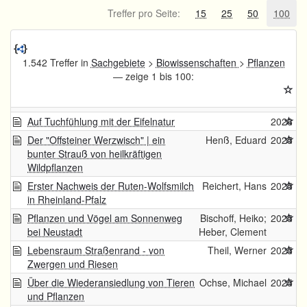
Treffer pro Seite:
15
25
50
100
1.542 Treffer in
Sachgebiete
>
Biowissenschaften
>
Pflanzen
— zeige 1 bis 100:
Auf Tuchfühlung mit der Eifelnatur
2026
Der "Offsteiner Werzwisch" | ein
Henß, Eduard
2025
bunter Strauß von heilkräftigen
Wildpflanzen
Erster Nachweis der Ruten-Wolfsmilch
Reichert, Hans
2025
in Rheinland-Pfalz
Pflanzen und Vögel am Sonnenweg
Bischoff, Heiko;
2025
bei Neustadt
Heber, Clement
Lebensraum Straßenrand - von
Theil, Werner
2025
Zwergen und Riesen
Über die Wiederansiedlung von Tieren
Ochse, Michael
2025
und Pflanzen