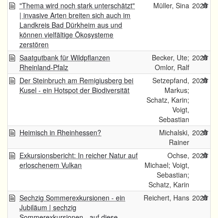
"Thema wird noch stark unterschätzt"
Müller, Sina
2025
| invasive Arten breiten sich auch im
Landkreis Bad Dürkheim aus und
können vielfältige Ökosysteme
zerstören
Saatgutbank für Wildpflanzen
Becker, Ute;
2025
Rheinland-Pfalz
Omlor, Ralf
Der Steinbruch am Remigiusberg bei
Setzepfand,
2025
Kusel - ein Hotspot der Biodiversität
Markus;
Schatz, Karin;
Voigt,
Sebastian
Heimisch in Rheinhessen?
Michalski,
2025
Rainer
Exkursionsbericht: In reicher Natur auf
Ochse,
2025
erloschenem Vulkan
Michael; Voigt,
Sebastian;
Schatz, Karin
Sechzig Sommerexkursionen - ein
Reichert, Hans
2025
Jubiläum | sechzig
Sommerexkursionen - auf diese