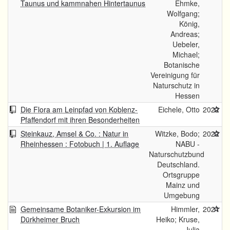
Taunus und kammnahen Hintertaunus
Ehmke,
Wolfgang;
König,
Andreas;
Uebeler,
Michael;
Botanische
Vereinigung für
Naturschutz in
Hessen
Die Flora am Leinpfad von Koblenz-
Eichele, Otto
2022
Pfaffendorf mit ihren Besonderheiten
Steinkauz, Amsel & Co. : Natur in
Witzke, Bodo;
2022
Rheinhessen : Fotobuch | 1. Auflage
NABU -
Naturschutzbund
Deutschland.
Ortsgruppe
Mainz und
Umgebung
Gemeinsame Botaniker-Exkursion im
Himmler,
2021
Dürkheimer Bruch
Heiko; Kruse,
Julia