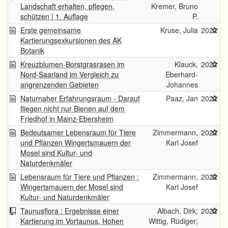
Landschaft erhalten, pflegen,
Kremer, Bruno
schützen | 1. Auflage
P.
Erste gemeinsame
Kruse, Julia
2022
Kartierungsexkursionen des AK
Botanik
Kreuzblumen-Borstgrasrasen im
Klauck,
2022
Nord-Saarland im Vergleich zu
Eberhard-
angrenzenden Gebieten
Johannes
Naturnaher Erfahrungsraum - Darauf
Paaz, Jan
2022
fliegen nicht nur Bienen auf dem
Friedhof in Mainz-Ebersheim
Bedeutsamer Lebensraum für Tiere
Zimmermann,
2022
und Pflanzen Wingertsmauern der
Karl Josef
Mosel sind Kultur- und
Naturdenkmäler
Lebensraum für Tiere und Pflanzen :
Zimmermann,
2022
Wingertsmauern der Mosel sind
Karl Josef
Kultur- und Naturdenkmäler
Taunusflora : Ergebnisse einer
Albach, Dirk;
2022
Kartierung im Vortaunus, Hohen
Wittig, Rüdiger;