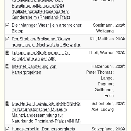
Erweiterungsfläche am NSG
"Kalksteinbrüche Rosengarten",
Gundersheim (Rheinland-Pfalz)
Die "Maringer Wies" | ein artenreicher
Spielmann,
2024
Biotop
Wolfgang
Der Strahlen-Breitsame (Orlaya
Kitt, Matthias
2024
grandiflora) - Nachweis bei Birkweiler
Lebensraum Straßenrand - Die
Theil, Werner
2024
Schatztruhe an der A60
Internet-Darstellung von
Hatzenbühl,
2024
Kartierprojekten
Peter Thomas;
Lange,
Dagmar;
Gallhuber,
Erich
Das Herbar Ludwig GEISENHYNERS
Schönhofer,
2024
im Naturhistorischen Museum
Axel Ludwig
Mainz/Landessammlung für
Naturkunde Rheinland-Pfalz (MNHM)
Hundskerbel im Donnersbergkreis
Setzepfand,
2023