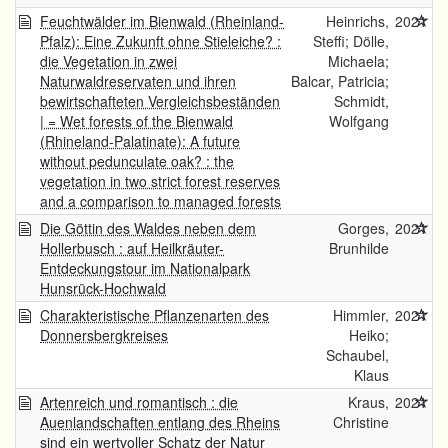
Feuchtwälder im Bienwald (Rheinland-
Heinrichs,
2021
Pfalz): Eine Zukunft ohne Stieleiche? :
Steffi; Dölle,
die Vegetation in zwei
Michaela;
Naturwaldreservaten und ihren
Balcar, Patricia;
bewirtschafteten Vergleichsbeständen
Schmidt,
| = Wet forests of the Bienwald
Wolfgang
(Rhineland-Palatinate): A future
without pedunculate oak? : the
vegetation in two strict forest reserves
and a comparison to managed forests
Die Göttin des Waldes neben dem
Gorges,
2021
Hollerbusch : auf Heilkräuter-
Brunhilde
Entdeckungstour im Nationalpark
Hunsrück-Hochwald
Charakteristische Pflanzenarten des
Himmler,
2021
Donnersbergkreises
Heiko;
Schaubel,
Klaus
Artenreich und romantisch : die
Kraus,
2021
Auenlandschaften entlang des Rheins
Christine
sind ein wertvoller Schatz der Natur