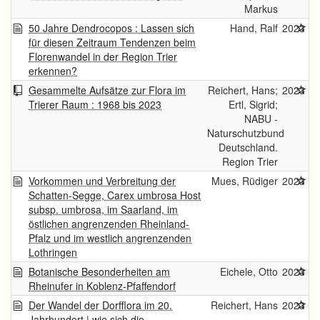
Markus
50 Jahre Dendrocopos : Lassen sich
Hand, Ralf
2023
für diesen Zeitraum Tendenzen beim
Florenwandel in der Region Trier
erkennen?
Gesammelte Aufsätze zur Flora im
Reichert, Hans;
2023
Trierer Raum : 1968 bis 2023
Ertl, Sigrid;
NABU -
Naturschutzbund
Deutschland.
Region Trier
Vorkommen und Verbreitung der
Mues, Rüdiger
2023
Schatten-Segge, Carex umbrosa Host
subsp. umbrosa, im Saarland, im
östlichen angrenzenden Rheinland-
Pfalz und im westlich angrenzenden
Lothringen
Botanische Besonderheiten am
Eichele, Otto
2023
Rheinufer in Koblenz-Pfaffendorf
Der Wandel der Dorfflora im 20.
Reichert, Hans
2023
Jahrhundert | wie sich die