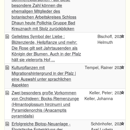
besondere Zahl können die
ehemaligen Mitglieder des
botanischen Arbeitskreises Schloss
Dhaun heute Pollichia Gruppe Bad
Kreuznach mit Stolz zurückblicken
Geliebtes Symbol der Liebe :
Bischoff,
2024
Blütenzierde, Heilpflanze und mehr:
Helmuth
Die Rose gilt seit Jahrtausenden als
Königin der Blumen. Auch in der Pfalz
hält sie vielerorts Hof ...
Kulturpflanzen mit
Tempel, Rainer
2024
Migrationshintergrund in der Pfalz |
eine Auswahl unter sprachlichen
Aspekten
Zwei besonders große Vorkommen
Keller, Peter;
2024
von Orchideen: Bocks-Riemenzunge
Keller, Johanna
(Himantoglossum hircinum) und
Pyramidenorchis (Anacamptis
pyramidalis)
Erfolgreiche Biotop-Neuanlage -
Schönhofer,
2024
Floristische Entwicklung der
Axel Ludwig