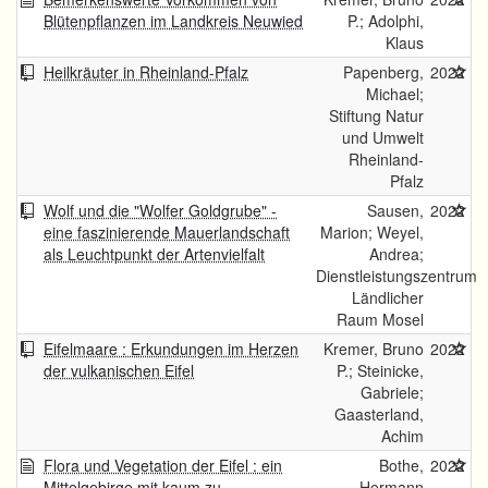
Blütenpflanzen im Landkreis Neuwied
P.; Adolphi,
Klaus
Heilkräuter in Rheinland-Pfalz
Papenberg,
2022
Michael;
Stiftung Natur
und Umwelt
Rheinland-
Pfalz
Wolf und die "Wolfer Goldgrube" -
Sausen,
2022
eine faszinierende Mauerlandschaft
Marion; Weyel,
als Leuchtpunkt der Artenvielfalt
Andrea;
Dienstleistungszentrum
Ländlicher
Raum Mosel
Eifelmaare : Erkundungen im Herzen
Kremer, Bruno
2022
der vulkanischen Eifel
P.; Steinicke,
Gabriele;
Gaasterland,
Achim
Flora und Vegetation der Eifel : ein
Bothe,
2022
Mittelgebirge mit kaum zu
Hermann