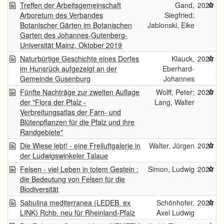
Treffen der Arbeitsgemeinschaft
Gand,
2020
Arboretum des Verbandes
Siegfried;
Botanischer Gärten im Botanischen
Jablonski, Eike
Garten des Johannes-Gutenberg-
Universität Mainz, Oktober 2019
Naturbürtige Geschichte eines Dorfes
Klauck,
2020
im Hunsrück aufgezeigt an der
Eberhard-
Gemeinde Gusenburg
Johannes
Fünfte Nachträge zur zweiten Auflage
Wolff, Peter;
2020
der "Flora der Pfalz -
Lang, Walter
Verbreitungsatlas der Farn- und
Blütenpflanzen für die Pfalz und ihre
Randgebiete"
Die Wiese lebt! - eine Freiluftgalerie in
Walter, Jürgen
2020
der Ludwigswinkeler Talaue
Felsen - viel Leben in totem Gestein :
Simon, Ludwig
2020
die Bedeutung von Felsen für die
Biodiversität
Sabulina mediterranea (LEDEB. ex
Schönhofer,
2020
LINK) Rchb. neu für Rheinland-Pfalz
Axel Ludwig