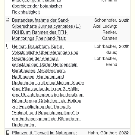
überbietender botanischer
Reichhaltigkeit
Bestandsaufnahme der Sand-
Schönhofer,
2022
Silberscharte Jurinea cyanoides (L.)
Axel Ludwig;
RCHB. im Rahmen des FFH-
Renker,
Monitorings Rheinland-Pfalz
Carsten
Heimat, Brauchtum, Kultur:
Lohrbächer,
2022
Volkstümliche Überlieferungen und
Klaus;
Gebräuche der ehemals
Lohrbächer,
selbständigen Dörfer Heiligenstein,
Bernd
Berghausen, Mechtersheim,
Harthausen, Hanhofen und
Dudenhofen : mit einer kleinen Studie
über Pflanzenfunde in der 2. Hälfte
des 19. Jahrhunderts in den heutigen
Römerberger Ortsteilen : ein Beitrag
zur Erschließung der Thematik
"Heimat- und Brauchtumspflege" in
der Verbandsgemeinde Römerberg-
Dudenhofen
Pflanzen & Tierwelt im Naturpark :
Hahn, Günther;
2022