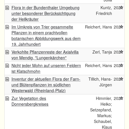
Flora in der Bundenthaler Umgebung
Kuntz,
2021
unter besonderer Berücksichtigung
Friedrich
der Heilkräuter
Im Umkreis von Trier gesammelte
Reichert, Hans
2021
Pflanzen in einem prachtvollen
botanischen Abbildungswerk aus dem
19. Jahrhundert
Verkohlte Pflanzenreste der Axialvilla
Zerl, Tanja
2021
von Mendig, "Lungenkärchen"
Nicht jeder Mohn auf unseren Feldern
Reichert, Hans
2021
ist Klatschmohn
Inventur der aktuellen Flora der Farn-
Tillich, Hans-
2021
und Blütenpflanzen im südlichen
Jürgen
Westerwald (Rheinland-Pfalz)
Zur Vegetation des
Himmler,
2021
Donnersbergkreises
Heiko;
Setzepfand,
Markus;
Schaubel,
Klaus