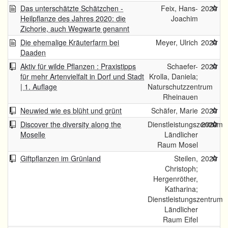
Das unterschätzte Schätzchen -
Feix, Hans-
2020
Heilpflanze des Jahres 2020: die
Joachim
Zichorie, auch Wegwarte genannt
Die ehemalige Kräuterfarm bei
Meyer, Ulrich
2020
Daaden
Aktiv für wilde Pflanzen : Praxistipps
Schaefer-
2020
für mehr Artenvielfalt in Dorf und Stadt
Krolla, Daniela;
| 1. Auflage
Naturschutzzentrum
Rheinauen
Neuwied wie es blüht und grünt
Schäfer, Marie
2020
Discover the diversity along the
Dienstleistungszentrum
2020
Moselle
Ländlicher
Raum Mosel
Giftpflanzen im Grünland
Steilen,
2020
Christoph;
Hergenröther,
Katharina;
Dienstleistungszentrum
Ländlicher
Raum Eifel