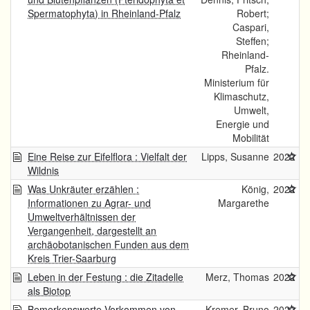
Spermatophyta) in Rheinland-Pfalz
Robert;
Caspari,
Steffen;
Rheinland-
Pfalz.
Ministerium für
Klimaschutz,
Umwelt,
Energie und
Mobilität
Eine Reise zur Eifelflora : Vielfalt der
Lipps, Susanne
2022
Wildnis
Was Unkräuter erzählen :
König,
2022
Informationen zu Agrar- und
Margarethe
Umweltverhältnissen der
Vergangenheit, dargestellt an
archäobotanischen Funden aus dem
Kreis Trier-Saarburg
Leben in der Festung : die Zitadelle
Merz, Thomas
2022
als Biotop
Bemerkenswerte Vorkommen von
Kremer, Bruno
2022