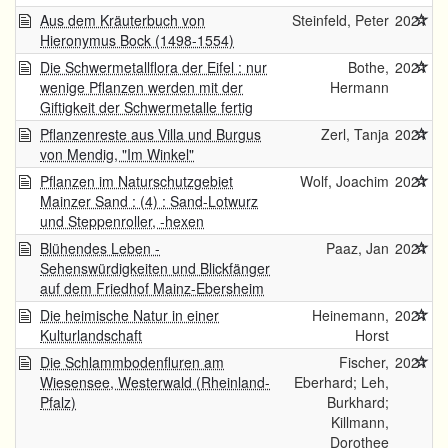
Aus dem Kräuterbuch von
Steinfeld, Peter
2021
Hieronymus Bock (1498-1554)
Die Schwermetallflora der Eifel : nur
Bothe,
2021
wenige Pflanzen werden mit der
Hermann
Giftigkeit der Schwermetalle fertig
Pflanzenreste aus Villa und Burgus
Zerl, Tanja
2021
von Mendig, "Im Winkel"
Pflanzen im Naturschutzgebiet
Wolf, Joachim
2021
Mainzer Sand : (4) : Sand-Lotwurz
und Steppenroller, -hexen
Blühendes Leben -
Paaz, Jan
2021
Sehenswürdigkeiten und Blickfänger
auf dem Friedhof Mainz-Ebersheim
Die heimische Natur in einer
Heinemann,
2021
Kulturlandschaft
Horst
Die Schlammbodenfluren am
Fischer,
2021
Wiesensee, Westerwald (Rheinland-
Eberhard; Leh,
Pfalz)
Burkhard;
Killmann,
Dorothee