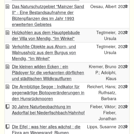
Das Naturschutzgebiet "Mainzer Sand
Oesau, Albert
2021
II" - Eine Bestandsaufnahme der
Blütenpflanzen des im Jahr 1993
erweiterten Gebietes
Holzkohlen aus dem Hauptgebäude
Tegtmeier,
2021
der Villa von Mendig, "Im Winkel"
Ursula
Verkohlte Objekte aus Ahorn- und
Tegtmeier,
2021
Walnussholz aus dem Burgus von
Ursula
Mendig, "Im Winkel"
Die kleinen wilden Ecken : ein
Kremer, Bruno
2021
Plädoyer für die verkannten dörflichen
P.; Adolphi,
und städtischen Wildkrautfluren
Klaus
Die Armblütige Segge : Indikator für
Reichert, Hans;
2021
gegenwärtige Biotopveränderungen in
Ruthsatz,
den Hunsrückmooren
Barbara
30 Jahre Naturbeobachtung im
Fieber, Viktor;
2021
Asdorftal bei Niederfischbach/Hahnhof
Fieber,
Jonathan
Die Eifel : was hier alles wächst : die
Lipps, Susanne
2021
Flora am Wegesrand: Blumen,