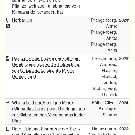
Pflanzenwelt auch unabhängig vom
Klimawandel verändert hat
Herbarium
Prangenberg,
2023
Anne;
Prangenberg,
Anita;
Prangenberg,
Anita
Das glückliche Ende einer kniffligen
Fleischmann,
2023
Detektivgeschichte: Die Entdeckung
Andreas;
von Utricularia tenuicaulis Miki in
Hassler,
Deutschland
Michael;
Lenßen,
Stefan; Vogt,
Dominik
Wiederfund der Klebrigen Miere
Röller, Oliver;
2023
(Minuartia viscosa) und Überlegungen
Blesinger,
zur Sicherung des Vorkommens in der
Simone
Pfalz
Rote Liste und Florenliste der Farn-
Hanselmann,
2023
und Blütenpflanzen (Pteridophyta et
Dennis; Fritsch,