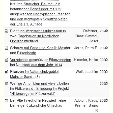
Kräuter, Sträucher, Bäume : ein
botanischer Reiseführer mit 172
ausgewählten und typischen Pflanzen
und den wichtigsten Schutzgebieten
der Eifel | 1. Auflage
Die frühe Vegetationssukzession in
Daferner,
2020
zwei Tagebauen im Nördlichen
Clara; Simmel,
Oberrheintiefland
Josef
Schätze auf Sand und Kies II: Maxdorf
Jörns, Petra E.
2020
und Birkenheide
Verzeichnis geschützter Pflanzenarten
Himmler, Heiko
2020
bei Neustadt aus dem Jahr 1914
Pflanzen im Naturschutzgebiet
Wolf, Joachim
2020
Mainzer Sand : (3)
Wenige Amphibien und viele Libellen
2020
im Pfälzerwald : Erhebung im Projekt
"Hirtenwege im Pfälzerwald"
Der Alte Friedhof in Neuwied - eine
Adolphi, Klaus;
2020
kleine gehölzkundliche Umschau
Kremer, Bruno
P.