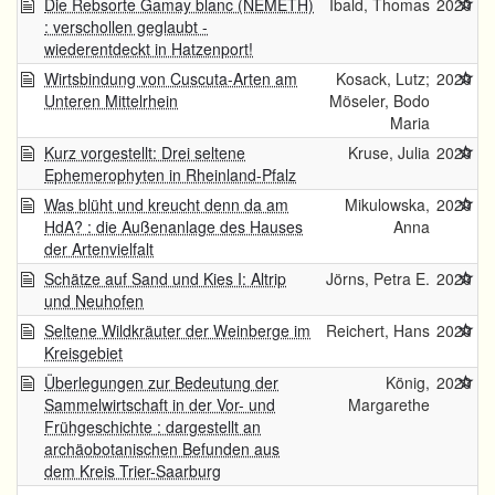
Die Rebsorte Gamay blanc (NEMETH)
Ibald, Thomas
2020
: verschollen geglaubt -
wiederentdeckt in Hatzenport!
Wirtsbindung von Cuscuta-Arten am
Kosack, Lutz;
2020
Unteren Mittelrhein
Möseler, Bodo
Maria
Kurz vorgestellt: Drei seltene
Kruse, Julia
2020
Ephemerophyten in Rheinland-Pfalz
Was blüht und kreucht denn da am
Mikulowska,
2020
HdA? : die Außenanlage des Hauses
Anna
der Artenvielfalt
Schätze auf Sand und Kies I: Altrip
Jörns, Petra E.
2020
und Neuhofen
Seltene Wildkräuter der Weinberge im
Reichert, Hans
2020
Kreisgebiet
Überlegungen zur Bedeutung der
König,
2020
Sammelwirtschaft in der Vor- und
Margarethe
Frühgeschichte : dargestellt an
archäobotanischen Befunden aus
dem Kreis Trier-Saarburg