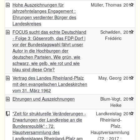
Hohe Auszeichnungen für
Müller, Thomas
2017
jahrzehntelanges Engagement :
Ehrungen verdienter Bürger des
Landeskreises
FOCUS sucht das echte Deutschland
Schwilden,
2017
- Folge 3: Gösenroth, das FDP-Dorf |
Frédéric
vor der Bundestagswahl fährt unser
Autor in die Hochburgen der
deutschen Parteien. Wie grün, wie
schwarz, wie gelb, wie rot und wie
blau sind diese Orte?
Vertrag des Landes Rheinland-Pfalz
May, Georg
2017
mit den evangelischen Landeskirchen
vom 31. März 1962
Ehrungen und Auszeichnungen
Blum-Vogt,
2017
Heike
"Zeit für strukturelle Veränderungen -
Landkreistag
2017
Erwartungen der Landkreise an die
Rheinland-
Bundesrepublik" : 72.
Pfalz.
Hauptversammlung des
Hauptversammlung
Landkreistages Rheinland-Pfalz am
(72. : 2017 :