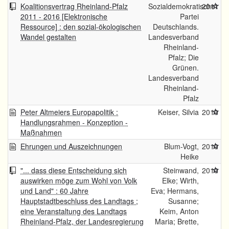
Koalitionsvertrag Rheinland-Pfalz
Sozialdemokratische
2011
2011 - 2016 [Elektronische
Partei
Ressource] : den sozial-ökologischen
Deutschlands.
Wandel gestalten
Landesverband
Rheinland-
Pfalz; Die
Grünen.
Landesverband
Rheinland-
Pfalz
Peter Altmeiers Europapolitik :
Keiser, Silvia
2010
Handlungsrahmen - Konzeption -
Maßnahmen
Ehrungen und Auszeichnungen
Blum-Vogt,
2010
Heike
"... dass diese Entscheidung sich
Steinwand,
2010
auswirken möge zum Wohl von Volk
Elke; Wirth,
und Land" : 60 Jahre
Eva; Hermans,
Hauptstadtbeschluss des Landtags ;
Susanne;
eine Veranstaltung des Landtags
Keim, Anton
Rheinland-Pfalz, der Landesregierung
Maria; Brette,