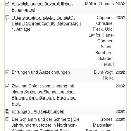
Auszeichnungen für vorbildliches
Müller, Thomas
2022
Engagement
"Trier war ein Glücksfall für mich" :
Cüppers,
2022
Helmut Schröer zum 80. Geburtstag |
Christine;
1. Auflage
Fleck, Udo;
Lanfer, Hans-
Günther;
Simon,
Bernhard;
Schröer,
Helmut
Ehrungen und Auszeichnungen
Blum-Vogt,
2022
Heike
Zweimal Opfer : vom Umgang mit
2022
einem Sexismus-Skandal an einer
Bildungseinrichtigung in Rheinland-
Pfalz
Ehrungen - Auszeichnungen
2021
Der Schlamm und der Schmerz | Die
Krones,
2021
Jahrhundertflut tötete in Nordrhein-
Maximilian;
Westfalen und Rheinland-Pfalz
Broeg, Helmut;