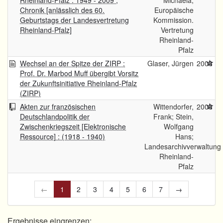
Rheinland-Pfalz : 1949 - 2009 ;
Michaela;
Chronik [anlässlich des 60.
Europäische
Geburtstags der Landesvertretung
Kommission.
Rheinland-Pfalz]
Vertretung
Rheinland-
Pfalz
Wechsel an der Spitze der ZIRP :
Glaser, Jürgen
2008
Prof. Dr. Marbod Muff übergibt Vorsitz
der Zukunftsinitiative Rheinland-Pfalz
(ZIRP)
Akten zur französischen
Wittendorfer,
2008
Deutschlandpolitik der
Frank; Stein,
Zwischenkriegszeit [Elektronische
Wolfgang
Ressource] : (1918 - 1940)
Hans;
Landesarchivverwaltung
Rheinland-
Pfalz
←
1
2
3
4
5
6
7
→
Ergebnisse eingrenzen: