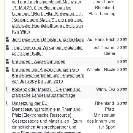
und der Landeshauptstadt Mainz am
Jean-Louis;
17. Mai 2010 im Plenarsaal des
Rheinland-
Landtags / [Red.: Elke Steinwand ... ].
Pfalz. Landtag
"Koblenz oder Mainz?" : die rheinland-
pfälzische Hauptstadtfrage / Beitr. von
Eva Wirth
Jetzt rebellieren Minister und die Basis
Au, Hans-Erich
2010
Traditionen und Wirkungen regionaler
Schiffmann,
2010
politischer Kultur
Dieter
Ehrungen - Auszeichnungen
2010
Ehrungen und Auszeichnungen von
Wilhelm, Nicole
2010
Kreiseinwohnerinnen und -einwohnern
von Juli 2009 bis Juni 2010
Koblenz oder Mainz? - Die rheinland-
Wirth, Eva
2010
pfälzische Landeshauptstadtfrage
Umsetzung der EU-
Rheinland-
2010
Dienstleistungsrichtlinie in Rheinland-
Pfalz.
Pfalz [Elektronische Ressource] :
Ministerium
Gesetzestexte und Materialien ; [zum
des Innern und
einheitlichen Ansprechpartner und
für Sport
zum Binnenmarktinformationssystem