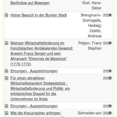
Bartholow auf Abwegen
Graf, Hans-
Dieter
Hoher Besuch in der Bunten Stadt
Brengmann-
2024
Domogalla,
Hedwig;
Ocklitz,
Andreas
Mainzer Wirtschaftsförderung im
Pelgen, Franz
2024
französischen Amtskalender-Gewand:
Stephan
Anselm Franz Serger und sein
Almanach "Etrennes de Mayence"
(1770-1772)
Ehrungen - Auszeichnungen
2024
Für einen attraktiven
2023
Wirtschaftsstandort Südwestpfalz :
Wirtschaftsförderung und Politik: ein
erfolgreiches Doppel für die
Unternehmen im Kreis
Ehrungen - Auszeichnungen
2023
Wie die Kreuznacher anfingen,
Schneider-von
2023