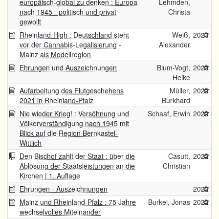
europäisch-global zu denken : Europa
Lehmden,
nach 1945 - politisch und privat
Christa
gewollt
Rheinland-High : Deutschland steht
Weiß,
2023
vor der Cannabis-Legalisierung -
Alexander
Mainz als Modellregion
Ehrungen und Auszeichnungen
Blum-Vogt,
2023
Heike
Aufarbeitung des Flutgeschehens
Müller,
2022
2021 in Rheinland-Pfalz
Burkhard
Nie wieder Krieg! : Versöhnung und
Schaaf, Erwin
2022
Völkerverständigung nach 1945 mit
Blick auf die Region Bernkastel-
Wittlich
Den Bischof zahlt der Staat : über die
Casutt,
2022
Ablösung der Staatsleistungen an die
Christian
Kirchen | 1. Auflage
Ehrungen - Auszeichnungen
2022
Mainz und Rheinland-Pfalz : 75 Jahre
Burkei, Jonas
2022
wechselvolles Miteinander