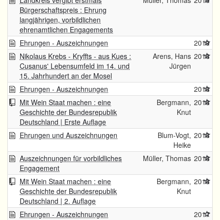
Landkreis vergibt erstmals
Müller, Thomas
2019
Bürgerschaftspreis : Ehrung
langjährigen, vorbildlichen
ehrenamtlichen Engagements
Ehrungen - Auszeichnungen
2019
Nikolaus Krebs - Kryffts - aus Kues :
Arens, Hans
2018
Cusanus' Lebensumfeld im 14. und
Jürgen
15. Jahrhundert an der Mosel
Ehrungen - Auszeichnungen
2018
Mit Wein Staat machen : eine
Bergmann,
2018
Geschichte der Bundesrepublik
Knut
Deutschland | Erste Auflage
Ehrungen und Auszeichnungen
Blum-Vogt,
2018
Heike
Auszeichnungen für vorbildliches
Müller, Thomas
2018
Engagement
Mit Wein Staat machen : eine
Bergmann,
2018
Geschichte der Bundesrepublik
Knut
Deutschland | 2. Auflage
Ehrungen - Auszeichnungen
2017