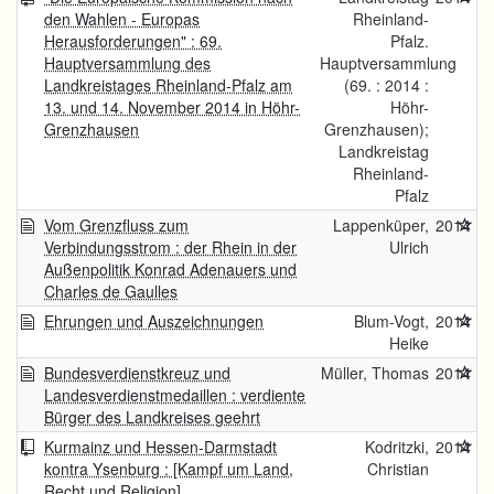
den Wahlen - Europas
Rheinland-
Herausforderungen" : 69.
Pfalz.
Hauptversammlung des
Hauptversammlung
Landkreistages Rheinland-Pfalz am
(69. : 2014 :
13. und 14. November 2014 in Höhr-
Höhr-
Grenzhausen
Grenzhausen);
Landkreistag
Rheinland-
Pfalz
Vom Grenzfluss zum
Lappenküper,
2014
Verbindungsstrom : der Rhein in der
Ulrich
Außenpolitik Konrad Adenauers und
Charles de Gaulles
Ehrungen und Auszeichnungen
Blum-Vogt,
2014
Heike
Bundesverdienstkreuz und
Müller, Thomas
2014
Landesverdienstmedaillen : verdiente
Bürger des Landkreises geehrt
Kurmainz und Hessen-Darmstadt
Kodritzki,
2014
kontra Ysenburg : [Kampf um Land,
Christian
Recht und Religion]