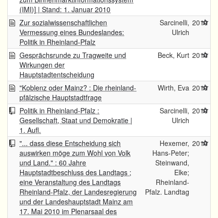
(IMI)] | Stand: 1. Januar 2010
Zur sozialwissenschaftlichen
Sarcinelli,
2010
Vermessung eines Bundeslandes:
Ulrich
Politik in Rheinland-Pfalz
Gesprächsrunde zu Tragweite und
Beck, Kurt
2010
Wirkungen der
Hauptstadtentscheidung
"Koblenz oder Mainz? : Die rheinland-
Wirth, Eva
2010
pfälzische Hauptstadtfrage
Politik in Rheinland-Pfalz :
Sarcinelli,
2010
Gesellschaft, Staat und Demokratie |
Ulrich
1. Aufl.
"... dass diese Entscheidung sich
Hexemer,
2010
auswirken möge zum Wohl von Volk
Hans-Peter;
und Land." : 60 Jahre
Steinwand,
Hauptstadtbeschluss des Landtags ;
Elke;
eine Veranstaltung des Landtags
Rheinland-
Rheinland-Pfalz, der Landesregierung
Pfalz. Landtag
und der Landeshauptstadt Mainz am
17. Mai 2010 im Plenarsaal des