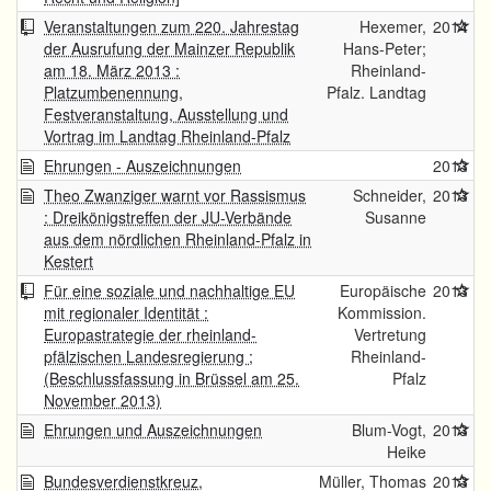
Veranstaltungen zum 220. Jahrestag
Hexemer,
2014
der Ausrufung der Mainzer Republik
Hans-Peter;
am 18. März 2013 :
Rheinland-
Platzumbenennung,
Pfalz. Landtag
Festveranstaltung, Ausstellung und
Vortrag im Landtag Rheinland-Pfalz
Ehrungen - Auszeichnungen
2013
Theo Zwanziger warnt vor Rassismus
Schneider,
2013
: Dreikönigstreffen der JU-Verbände
Susanne
aus dem nördlichen Rheinland-Pfalz in
Kestert
Für eine soziale und nachhaltige EU
Europäische
2013
mit regionaler Identität :
Kommission.
Europastrategie der rheinland-
Vertretung
pfälzischen Landesregierung ;
Rheinland-
(Beschlussfassung in Brüssel am 25.
Pfalz
November 2013)
Ehrungen und Auszeichnungen
Blum-Vogt,
2013
Heike
Bundesverdienstkreuz,
Müller, Thomas
2013