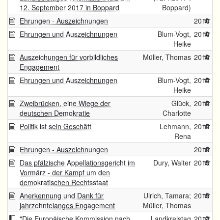
12. September 2017 in Boppard
Boppard)
Ehrungen - Auszeichnungen
2016
Ehrungen und Auszeichnungen
Blum-Vogt,
2016
Heike
Auszeichungen für vorbildliches
Müller, Thomas
2016
Engagement
Ehrungen und Auszeichnungen
Blum-Vogt,
2015
Heike
Zweibrücken, eine Wiege der
Glück,
2015
deutschen Demokratie
Charlotte
Politik ist sein Geschäft
Lehmann,
2015
Rena
Ehrungen - Auszeichnungen
2015
Das pfälzische Appellationsgericht im
Dury, Walter
2015
Vormärz - der Kampf um den
demokratischen Rechtsstaat
Anerkennung und Dank für
Ulrich, Tamara;
2015
jahrzehntelanges Engagement
Müller, Thomas
"Die Europäische Kommission nach
Landkreistag
2014