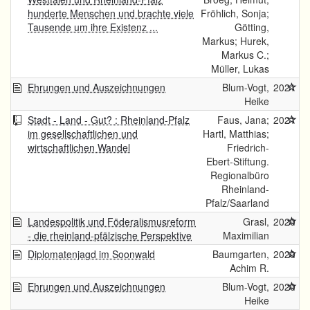
hunderte Menschen und brachte viele
Fröhlich, Sonja;
Tausende um ihre Existenz ...
Götting,
Markus; Hurek,
Markus C.;
Müller, Lukas
Ehrungen und Auszeichnungen
Blum-Vogt,
2021
Heike
Stadt - Land - Gut? : Rheinland-Pfalz
Faus, Jana;
2021
im gesellschaftlichen und
Hartl, Matthias;
wirtschaftlichen Wandel
Friedrich-
Ebert-Stiftung.
Regionalbüro
Rheinland-
Pfalz/Saarland
Landespolitik und Föderalismusreform
Grasl,
2020
- die rheinland-pfälzische Perspektive
Maximilian
Diplomatenjagd im Soonwald
Baumgarten,
2020
Achim R.
Ehrungen und Auszeichnungen
Blum-Vogt,
2020
Heike