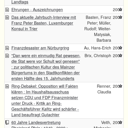
Landtags
Ehrungen - Auszeichnungen
2009
Das aktuelle Jahrbuch-Interview mit
Basten, Franz
2009
Franz Peter Basten, Luxemburger
Peter; Müller,
Konsul in Trier
Rudolf; Weiter-
Matysiak,
Barbara
Finanzdesaster am Nürburgring
Au, Hans-Erich
2009
"Dan were ein einmudig Rat gewesen,
Brix, Christoph
2009
die Stat were vor Schult wol genesen"
: zur politischen Kultur des Mainzer
Bürgertums in den Stadtkonflikten der
ersten Hälfte des 15. Jahrhunderts
Ring-Debakel: Opposition will Fakten
Renner,
2009
klären : Im Haushaltsausschuss
Claudia
setzen CDU und FDP Finanzminister
unter Druck - Kritik an Ring-
Geschäftsführer Kafitz wird schärfer -
Land beauftragt Gutachter
60 Jahre Landesvertretung
Veith,
2009