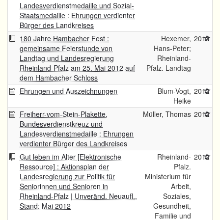
Landesverdienstmedaille und Sozial-
Staatsmedaille : Ehrungen verdienter
Bürger des Landkreises
180 Jahre Hambacher Fest :
Hexemer,
2013
gemeinsame Feierstunde von
Hans-Peter;
Landtag und Landesregierung
Rheinland-
Rheinland-Pfalz am 25. Mai 2012 auf
Pfalz. Landtag
dem Hambacher Schloss
Ehrungen und Auszeichnungen
Blum-Vogt,
2012
Heike
Freiherr-vom-Stein-Plakette,
Müller, Thomas
2012
Bundesverdienstkreuz und
Landesverdienstmedaille : Ehrungen
verdienter Bürger des Landkreises
Gut leben im Alter [Elektronische
Rheinland-
2012
Ressource] : Aktionsplan der
Pfalz.
Landesregierung zur Politik für
Ministerium für
Seniorinnen und Senioren in
Arbeit,
Rheinland-Pfalz | Unveränd. Neuaufl.,
Soziales,
Stand: Mai 2012
Gesundheit,
Familie und