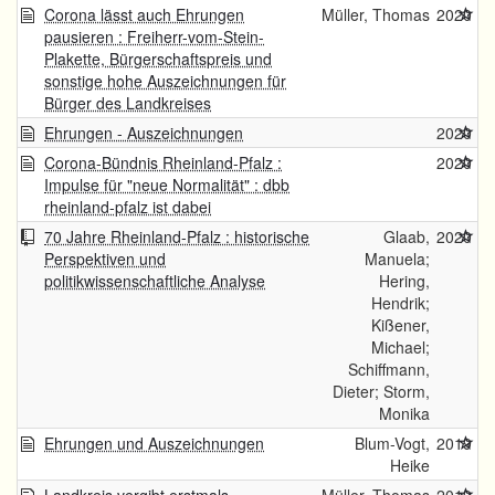
Corona lässt auch Ehrungen
Müller, Thomas
2020
pausieren : Freiherr-vom-Stein-
Plakette, Bürgerschaftspreis und
sonstige hohe Auszeichnungen für
Bürger des Landkreises
Ehrungen - Auszeichnungen
2020
Corona-Bündnis Rheinland-Pfalz :
2020
Impulse für "neue Normalität" : dbb
rheinland-pfalz ist dabei
70 Jahre Rheinland-Pfalz : historische
Glaab,
2020
Perspektiven und
Manuela;
politikwissenschaftliche Analyse
Hering,
Hendrik;
Kißener,
Michael;
Schiffmann,
Dieter; Storm,
Monika
Ehrungen und Auszeichnungen
Blum-Vogt,
2019
Heike