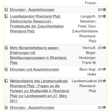
Frauen
Ehrungen - Auszeichnungen
2012
Logistikstandort Rheinland-Pfalz
Langguth,
2012
[Elektronische Ressource] :
Sebastian;
Projektstudie der Zukunftsinitiative
Fössl, Dani;
Rheinland-Pfalz
Zukunftsinitiative
Rheinland-
Pfalz
Mehr Bürgerbeteiligung wagen:
Hartnuß,
2011
Erfahrungen mit
Birger;
Beteiligungsprozessen in Rheinland-
Heuberger,
Pfalz
Frank W.
Ehrungen und Auszeichnungen
Blum-Vogt,
2011
Heike
Wahlprüfsteine des Landesmusikrats
Landesmusikrat
2011
Rheinland-Pfalz : Fragen an die
Rheinland-
Parteien zur Musikpolitik in Rheinland-
Pfalz
Pfalz zur Landtagswahl am 27. März
2011
Ehrungen - Auszeichnungen
2011