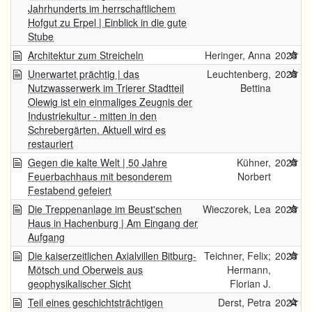
Jahrhunderts im herrschaftlichem
Hofgut zu Erpel | Einblick in die gute
Stube
Architektur zum Streicheln
Heringer, Anna
2025
Unerwartet prächtig | das
Leuchtenberg,
2025
Nutzwasserwerk im Trierer Stadtteil
Bettina
Olewig ist ein einmaliges Zeugnis der
Industriekultur - mitten in den
Schrebergärten. Aktuell wird es
restauriert
Gegen die kalte Welt | 50 Jahre
Kühner,
2025
Feuerbachhaus mit besonderem
Norbert
Festabend gefeiert
Die Treppenanlage im Beust'schen
Wieczorek, Lea
2025
Haus in Hachenburg | Am Eingang der
Aufgang
Die kaiserzeitlichen Axialvillen Bitburg-
Teichner, Felix;
2025
Mötsch und Oberweis aus
Hermann,
geophysikalischer Sicht
Florian J.
Teil eines geschichtsträchtigen
Derst, Petra
2024