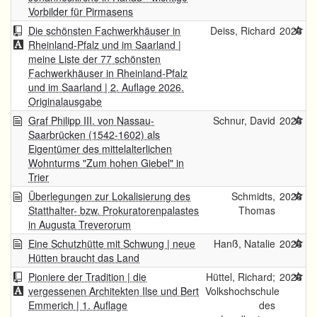
Vorbilder für Pirmasens
Die schönsten Fachwerkhäuser in
Deiss, Richard
2026
Rheinland-Pfalz und im Saarland |
meine Liste der 77 schönsten
Fachwerkhäuser in Rheinland-Pfalz
und im Saarland | 2. Auflage 2026.
Originalausgabe
Graf Philipp III. von Nassau-
Schnur, David
2026
Saarbrücken (1542-1602) als
Eigentümer des mittelalterlichen
Wohnturms "Zum hohen Giebel" in
Trier
Überlegungen zur Lokalisierung des
Schmidts,
2026
Statthalter- bzw. Prokuratorenpalastes
Thomas
in Augusta Treverorum
Eine Schutzhütte mit Schwung | neue
Hanß, Natalie
2026
Hütten braucht das Land
Pioniere der Tradition | die
Hüttel, Richard;
2026
vergessenen Architekten Ilse und Bert
Volkshochschule
Emmerich | 1. Auflage
des