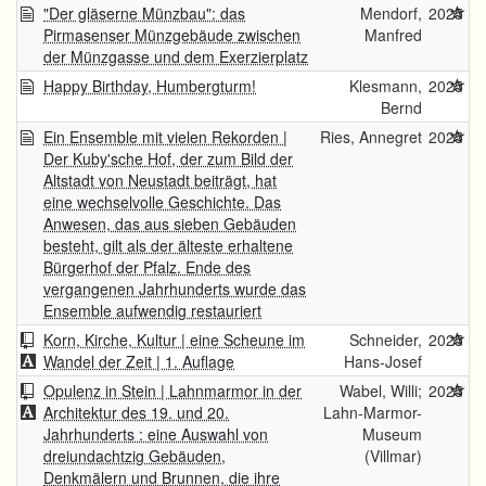
"Der gläserne Münzbau": das
Mendorf,
2025
Pirmasenser Münzgebäude zwischen
Manfred
der Münzgasse und dem Exerzierplatz
Happy Birthday, Humbergturm!
Klesmann,
2025
Bernd
Ein Ensemble mit vielen Rekorden |
Ries, Annegret
2025
Der Kuby'sche Hof, der zum Bild der
Altstadt von Neustadt beiträgt, hat
eine wechselvolle Geschichte. Das
Anwesen, das aus sieben Gebäuden
besteht, gilt als der älteste erhaltene
Bürgerhof der Pfalz. Ende des
vergangenen Jahrhunderts wurde das
Ensemble aufwendig restauriert
Korn, Kirche, Kultur | eine Scheune im
Schneider,
2025
Wandel der Zeit | 1. Auflage
Hans-Josef
Opulenz in Stein | Lahnmarmor in der
Wabel, Willi;
2025
Architektur des 19. und 20.
Lahn-Marmor-
Jahrhunderts : eine Auswahl von
Museum
dreiundachtzig Gebäuden,
(Villmar)
Denkmälern und Brunnen, die ihre