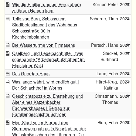
Wie die Emilienruhe bei Bergzabern
Körner, Peter
2024
zu ihrem Namen kam
Teile von Burg, Schloss und
Scherne, Timo
2024
Stadtbefestigung | das Wohnhaus
Schlossstraße 36 in
Kirchheimbolanden
Die Wassertürme von Pirmasens
Pertsch, Hans
2024
Oselberg- und Legelbachhütte - zwei
Steckel,
2024
sogenannte "Arbeiterschutzhütten" im
Burkhard
Elmsteiner Wald
Das Guerdan-Haus
Laux, Erich
2024
Was lange währt, wird endlich gut |
Häret-Krug,
2024
Der Schlachthof in Worms
Katinka
Geschichtspuzzle zu Entstehung und
Christmann,
2024
Alter eines Katzenbacher
Thomas
Fachwerkhauses | Beitrag zur
Familiengeschichte Schröer
Eine Stadt voller Sterne | den
Bien, Erich
2024
Sternenweg gab es in Neustadt an der
Weinstraße schon des Längeren. Die