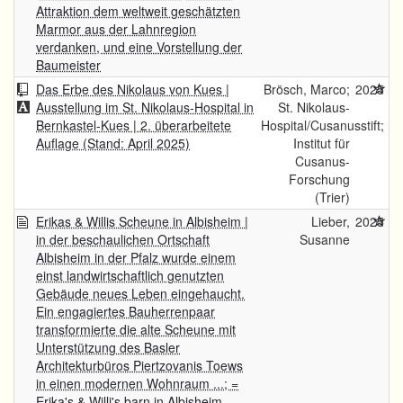
Attraktion dem weltweit geschätzten
Marmor aus der Lahnregion
verdanken, und eine Vorstellung der
Baumeister
Das Erbe des Nikolaus von Kues |
Brösch, Marco;
2025
Ausstellung im St. Nikolaus-Hospital in
St. Nikolaus-
Bernkastel-Kues | 2. überarbeitete
Hospital/Cusanusstift;
Auflage (Stand: April 2025)
Institut für
Cusanus-
Forschung
(Trier)
Erikas & Willis Scheune in Albisheim |
Lieber,
2025
in der beschaulichen Ortschaft
Susanne
Albisheim in der Pfalz wurde einem
einst landwirtschaftlich genutzten
Gebäude neues Leben eingehaucht.
Ein engagiertes Bauherrenpaar
transformierte die alte Scheune mit
Unterstützung des Basler
Architekturbüros Piertzovanis Toews
in einen modernen Wohnraum ...; =
Erika's & Willi's barn in Albisheim