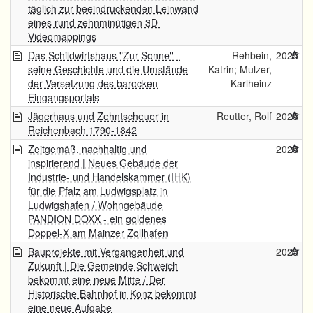
täglich zur beeindruckenden Leinwand
eines rund zehnminütigen 3D-
Videomappings
Das Schildwirtshaus "Zur Sonne" -
Rehbein,
2025
seine Geschichte und die Umstände
Katrin; Mulzer,
der Versetzung des barocken
Karlheinz
Eingangsportals
Jägerhaus und Zehntscheuer in
Reutter, Rolf
2025
Reichenbach 1790-1842
Zeitgemäß, nachhaltig und
2025
inspirierend | Neues Gebäude der
Industrie- und Handelskammer (IHK)
für die Pfalz am Ludwigsplatz in
Ludwigshafen / Wohngebäude
PANDION DOXX - ein goldenes
Doppel-X am Mainzer Zollhafen
Bauprojekte mit Vergangenheit und
2025
Zukunft | Die Gemeinde Schweich
bekommt eine neue Mitte / Der
Historische Bahnhof in Konz bekommt
eine neue Aufgabe