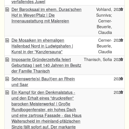
verfallendes Juwel
Der Barocksaal im ehem. Duras'schen
Vohland,
2025
Hof in Weyer/Pfalz | Die
Sunniva;
Innenausstattung mit Malereien
Cerner-
Beuerle,
Claudia
Die Mosaiken im ehemaligen
Cerner-
2025
Hallenbad Nord in Ludwigshafen |
Beuerle,
Kunst in der "Kanzlersauna"
Claudia
Imposante Gründerzeitvilla feiert
Thanisch, Sofia
2025
Geburtstag | seit 140 Jahren im Besitz
der Familie Thanisch
Sehenswerte(s) Bau(t)en an Rhein
2025
und Saar
Ein Kampf für den Denkmalstatus -
2025
und den Erhalt eines "druckreifen"
barocken Meisterwerks! | Große
Rundbogenfenster, ein hohes Dach
und eine zartrosa Fassade - das Haus
Walterscheid im rheinland-pfälzischen
Sinzig fällt sofort auf. Der markante