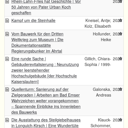
Rhein-Lahn-Fries hat Geschichte | Vor
2025
50 Jahren von Pater Urban Koch
geschaffen
Kampf um die Steinhalle
Kneisel, Antje;
2025
Kolz, Elisabeth
Vom Bauwerk für den Dritten
Hollunder,
2025
Weltkrieg zum Museum | Die
Heike
Dokumentationsstätte
Regierungsbunker im Ahrtal
Eine runde Sache |
Gillich, Chiara-
2025
Gebäuderevitalisierung : Neunutzung
Sophia / 1999-
zweier leerstehender
Hochschulgebäude [der Hochschule
Kaiserslautern]
Quellenturm: Sanierung auf der
Galonska,
2025
Zielgeraden | Arbeiten am Bad Emser
Andreas
Wahrzeichen weiter vorangekommen
– Spannende Einblicke ins Innenleben
des Bauwerks
Die Ausstattung des Steilgiebelhauses
Klauck-
2025
in Longuich-Kirsch | Eine Wundertüte
Schommer,