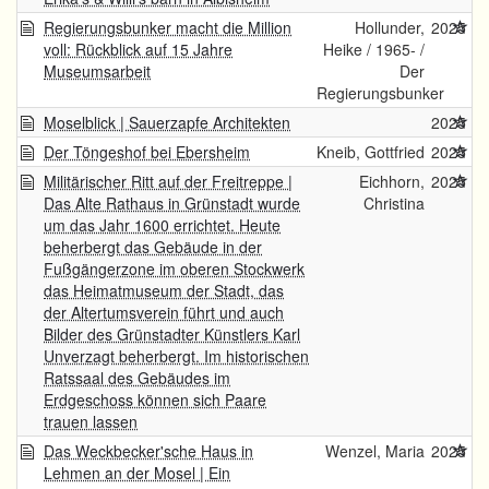
Regierungsbunker macht die Million
Hollunder,
2025
voll: Rückblick auf 15 Jahre
Heike / 1965- /
Museumsarbeit
Der
Regierungsbunker
Moselblick | Sauerzapfe Architekten
2025
Der Töngeshof bei Ebersheim
Kneib, Gottfried
2025
Militärischer Ritt auf der Freitreppe |
Eichhorn,
2025
Das Alte Rathaus in Grünstadt wurde
Christina
um das Jahr 1600 errichtet. Heute
beherbergt das Gebäude in der
Fußgängerzone im oberen Stockwerk
das Heimatmuseum der Stadt, das
der Altertumsverein führt und auch
Bilder des Grünstadter Künstlers Karl
Unverzagt beherbergt. Im historischen
Ratssaal des Gebäudes im
Erdgeschoss können sich Paare
trauen lassen
Das Weckbecker'sche Haus in
Wenzel, Maria
2025
Lehmen an der Mosel | Ein