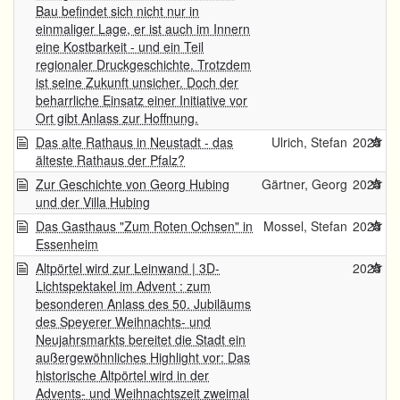
Bau befindet sich nicht nur in
einmaliger Lage, er ist auch im Innern
eine Kostbarkeit - und ein Teil
regionaler Druckgeschichte. Trotzdem
ist seine Zukunft unsicher. Doch der
beharrliche Einsatz einer Initiative vor
Ort gibt Anlass zur Hoffnung.
Das alte Rathaus in Neustadt - das
Ulrich, Stefan
2025
älteste Rathaus der Pfalz?
Zur Geschichte von Georg Hubing
Gärtner, Georg
2025
und der Villa Hubing
Das Gasthaus "Zum Roten Ochsen" in
Mossel, Stefan
2025
Essenheim
Altpörtel wird zur Leinwand | 3D-
2025
Lichtspektakel im Advent : zum
besonderen Anlass des 50. Jubiläums
des Speyerer Weihnachts- und
Neujahrsmarkts bereitet die Stadt ein
außergewöhnliches Highlight vor: Das
historische Altpörtel wird in der
Advents- und Weihnachtszeit zweimal