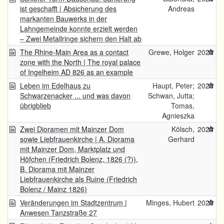
ist geschafft | Absicherung des
Andreas
markanten Bauwerks in der
Lahngemeinde konnte erzielt werden
– Zwei Metallringe sichern den Halt ab
The Rhine-Main Area as a contact
Grewe, Holger
2025
zone with the North | The royal palace
of Ingelheim AD 826 as an example
Leben im Edelhaus zu
Haupt, Peter;
2025
Schwarzenacker ... und was davon
Schwan, Jutta;
übrigblieb
Tomas,
Agnieszka
Zwei Dioramen mit Mainzer Dom
Kölsch,
2025
sowie Liebfrauenkirche | A. Diorama
Gerhard
mit Mainzer Dom, Marktplatz und
Höfchen (Friedrich Bolenz, 1826 (?)),
B. Diorama mit Mainzer
Liebfrauenkirche als Ruine (Friedrich
Bolenz / Mainz 1826)
Veränderungen im Stadtzentrum |
Minges, Hubert
2025
Anwesen Tanzstraße 27