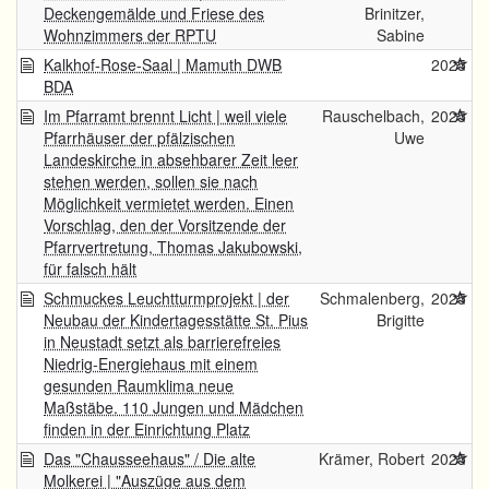
Deckengemälde und Friese des
Brinitzer,
Wohnzimmers der RPTU
Sabine
Kalkhof-Rose-Saal | Mamuth DWB
2025
BDA
Im Pfarramt brennt Licht | weil viele
Rauschelbach,
2025
Pfarrhäuser der pfälzischen
Uwe
Landeskirche in absehbarer Zeit leer
stehen werden, sollen sie nach
Möglichkeit vermietet werden. Einen
Vorschlag, den der Vorsitzende der
Pfarrvertretung, Thomas Jakubowski,
für falsch hält
Schmuckes Leuchtturmprojekt | der
Schmalenberg,
2025
Neubau der Kindertagesstätte St. Pius
Brigitte
in Neustadt setzt als barrierefreies
Niedrig-Energiehaus mit einem
gesunden Raumklima neue
Maßstäbe. 110 Jungen und Mädchen
finden in der Einrichtung Platz
Das "Chausseehaus" / Die alte
Krämer, Robert
2025
Molkerei | "Auszüge aus dem