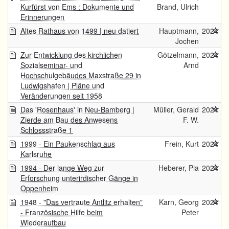
Kurfürst von Ems : Dokumente und
Brand, Ulrich
Erinnerungen
Altes Rathaus von 1499 | neu datiert
Hauptmann,
2024
Jochen
Zur Entwicklung des kirchlichen
Götzelmann,
2024
Sozialseminar- und
Arnd
Hochschulgebäudes Maxstraße 29 in
Ludwigshafen | Pläne und
Veränderungen seit 1958
Das 'Rosenhaus' in Neu-Bamberg |
Müller, Gerald
2024
Zierde am Bau des Anwesens
F. W.
Schlossstraße 1
1999 - Ein Paukenschlag aus
Frein, Kurt
2024
Karlsruhe
1994 - Der lange Weg zur
Heberer, Pia
2024
Erforschung unterirdischer Gänge in
Oppenheim
1948 - "Das vertraute Antlitz erhalten"
Karn, Georg
2024
- Französische Hilfe beim
Peter
Wiederaufbau