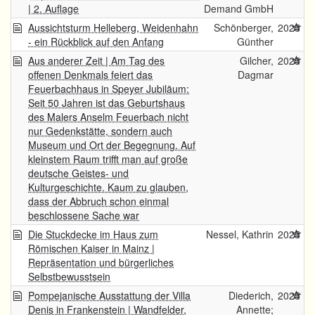
| 2. Auflage
Demand GmbH
Aussichtsturm Helleberg, Weidenhahn
Schönberger,
2025
- ein Rückblick auf den Anfang
Günther
Aus anderer Zeit | Am Tag des
Gilcher,
2025
offenen Denkmals feiert das
Dagmar
Feuerbachhaus in Speyer Jubiläum:
Seit 50 Jahren ist das Geburtshaus
des Malers Anselm Feuerbach nicht
nur Gedenkstätte, sondern auch
Museum und Ort der Begegnung. Auf
kleinstem Raum trifft man auf große
deutsche Geistes- und
Kulturgeschichte. Kaum zu glauben,
dass der Abbruch schon einmal
beschlossene Sache war
Die Stuckdecke im Haus zum
Nessel, Kathrin
2025
Römischen Kaiser in Mainz |
Repräsentation und bürgerliches
Selbstbewusstsein
Pompejanische Ausstattung der Villa
Diederich,
2025
Denis in Frankenstein | Wandfelder,
Annette;