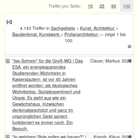
Treffer pro Seite:
15
25
50
100
4.143 Treffer in
Sachgebiete
>
Kunst. Architektur
>
Baudenkmal. Kunstwerk
>
Profanarchitektur
— zeige 1 bis
100:
"Ise-Schrein" für die Groß-WG | Das
Clauer, Markus
2026
ESA, ein energiesparendes
Studierenden-Wohnheim in
Kaiserslautern, ist vor 40 Jahren
eröffnet worden: als ökologisches
Wohnbiotop, Sozialexperiment und
Utopie. Es sieht aus wie ein
Gewächshaus. Inzwischen
denkmalgeschützt und ganz im
ursprünglichen Geist saniert,
funktioniert es immer noch, Ein
Besuch.
"In welchem Style sollen wir bauen?" |
Kremb, Klaus
2026