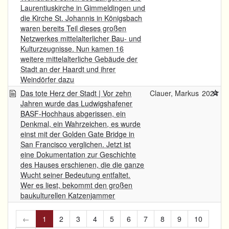
Laurentiuskirche in Gimmeldingen und
die Kirche St. Johannis in Königsbach
waren bereits Teil dieses großen
Netzwerkes mittelalterlicher Bau- und
Kulturzeugnisse. Nun kamen 16
weitere mittelalterliche Gebäude der
Stadt an der Haardt und ihrer
Weindörfer dazu
Das tote Herz der Stadt | Vor zehn
Clauer, Markus
2024
Jahren wurde das Ludwigshafener
BASF-Hochhaus abgerissen, ein
Denkmal, ein Wahrzeichen, es wurde
einst mit der Golden Gate Bridge in
San Francisco verglichen. Jetzt ist
eine Dokumentation zur Geschichte
des Hauses erschienen, die die ganze
Wucht seiner Bedeutung entfaltet.
Wer es liest, bekommt den großen
baukulturellen Katzenjammer
←
1
2
3
4
5
6
7
8
9
10