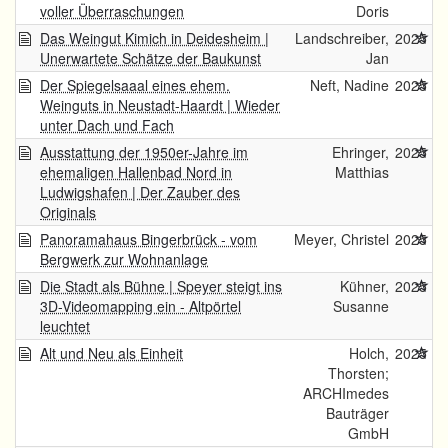
voller Überraschungen
Doris
Das Weingut Kimich in Deidesheim |
Landschreiber,
2025
Unerwartete Schätze der Baukunst
Jan
Der Spiegelsaaal eines ehem.
Neft, Nadine
2025
Weinguts in Neustadt-Haardt | Wieder
unter Dach und Fach
Ausstattung der 1950er-Jahre im
Ehringer,
2025
ehemaligen Hallenbad Nord in
Matthias
Ludwigshafen | Der Zauber des
Originals
Panoramahaus Bingerbrück - vom
Meyer, Christel
2025
Bergwerk zur Wohnanlage
Die Stadt als Bühne | Speyer steigt ins
Kühner,
2025
3D-Videomapping ein - Altpörtel
Susanne
leuchtet
Alt und Neu als Einheit
Holch,
2025
Thorsten;
ARCHImedes
Bauträger
GmbH