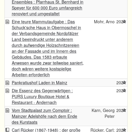
Ensembles : Pfarrhaus St. Bernhard in
Speyer für 600 000 Euro umfangreich
renoviert und umgestaltet
Eine teure Mammutaufgabe : Das
Mohr, Arno
2024
Schuck'sche Haus in Obermoschel in
der Verbandsgemeinde Nordpfälzer
Land beeindruckt unter anderem
durch aufwendige Holzschnitzereien
an der Fassade und im Innern des
Gebäudes. Das 1583 erbaute
Anwesen wurde zwar teilweise saniert,
doch wären weitere kostspielige
Arbeiten erforderlich
Pankratiushof Laden in Mainz
2024
Die Essenz des Gegenwärtigen :
2024
PURS Luxury Boutique Hotel &
Restaurant - Andernach
Vom Stadtpalast zum Comptoir :
Karn, Georg
2024
Mainzer Adelshöfe nach dem Ende
Peter
des Kurstaats
Carl Rücker (1867-1948) : der große
Rücker, Carl;
2024