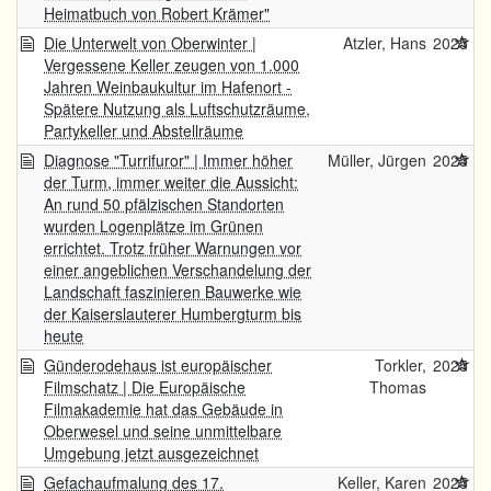
Heimatbuch von Robert Krämer"
Die Unterwelt von Oberwinter |
Atzler, Hans
2025
Vergessene Keller zeugen von 1.000
Jahren Weinbaukultur im Hafenort -
Spätere Nutzung als Luftschutzräume,
Partykeller und Abstellräume
Diagnose "Turrifuror" | Immer höher
Müller, Jürgen
2025
der Turm, immer weiter die Aussicht:
An rund 50 pfälzischen Standorten
wurden Logenplätze im Grünen
errichtet. Trotz früher Warnungen vor
einer angeblichen Verschandelung der
Landschaft faszinieren Bauwerke wie
der Kaiserslauterer Humbergturm bis
heute
Günderodehaus ist europäischer
Torkler,
2025
Filmschatz | Die Europäische
Thomas
Filmakademie hat das Gebäude in
Oberwesel und seine unmittelbare
Umgebung jetzt ausgezeichnet
Gefachaufmalung des 17.
Keller, Karen
2025