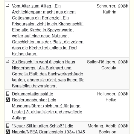
Vom Altar zum Alltag | Ein
Schnurrer,
2025
Architektenpaar macht aus einem
Kathrin
Gotteshaus ein Ferienziel. Ein
Friseursalon zieht in ein Kirchenschiff.
Eine alte Kirche in Speyer wartet
weiter auf eine neue Nutzung.
Geschichten aus der Pfalz, die zeigen,
dass die Kirche trotz allem im Dorf
bleiben kann.
Zu Besuch im wohl ältesten Haus
Sailer-Röttgers,
2025
Niederbergs | Als Burkhard und
Cordula
Cornelia Plath das Fachwerkgebäude
kaufen, ahnen sie nicht, was ihnen für
Baustellen bevorstehen
Dokumentationsstätte
Hollunder,
2025
Regierungsbunker | ein
Heike
Museumsführer (nicht nur) für junge
Leute | 3. aktualisierte und erweiterte
Auflage
"Neuer Stil im alten Schloß" | die
Morlang, Adolf;
2025
Napola/NPEA Oranienstein 1934-1945
Books on