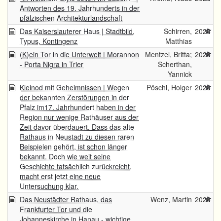
Antworten des 19. Jahrhunderts in der
pfälzischen Architekturlandschaft
Das Kaiserslauterer Haus | Stadtbild,
Schirren,
2026
Typus, Kontingenz
Matthias
(K)ein Tor in die Unterwelt | Morannon
Mentzel, Britta;
2026
- Porta Nigra in Trier
Scherthan,
Yannick
Kleinod mit Geheimnissen | Wegen
Pöschl, Holger
2026
der bekannten Zerstörungen in der
Pfalz im17. Jahrhundert haben in der
Region nur wenige Rathäuser aus der
Zeit davor überdauert. Dass das alte
Rathaus in Neustadt zu diesen raren
Beispielen gehört, ist schon länger
bekannt. Doch wie weit seine
Geschichte tatsächlich zurückreicht,
macht erst jetzt eine neue
Untersuchung klar.
Das Neustädter Rathaus, das
Wenz, Martin
2026
Frankfurter Tor und die
Johanneskirche in Hanau - wichtige