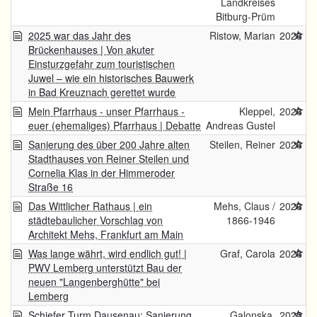
Landkreises
Bitburg-Prüm
2025 war das Jahr des
Ristow, Marian
2026
Brückenhauses | Von akuter
Einsturzgefahr zum touristischen
Juwel – wie ein historisches Bauwerk
in Bad Kreuznach gerettet wurde
Mein Pfarrhaus - unser Pfarrhaus -
Kleppel,
2026
euer (ehemaliges) Pfarrhaus | Debatte
Andreas Gustel
Sanierung des über 200 Jahre alten
Steilen, Reiner
2026
Stadthauses von Reiner Steilen und
Cornelia Klas in der Himmeroder
Straße 16
Das Wittlicher Rathaus | ein
Mehs, Claus /
2026
städtebaulicher Vorschlag von
1866-1946
Architekt Mehs, Frankfurt am Main
Was lange währt, wird endlich gut! |
Graf, Carola
2026
PWV Lemberg unterstützt Bau der
neuen "Langenberghütte" bei
Lemberg
Schiefer Turm Dausenau: Sanierung
Galonska,
2025