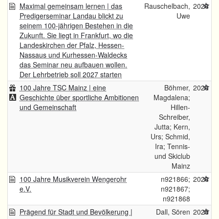
Maximal gemeinsam lernen | das
Rauschelbach,
2026
Predigerseminar Landau blickt zu
Uwe
seinem 100-jährigen Bestehen in die
Zukunft. Sie liegt in Frankfurt, wo die
Landeskirchen der Pfalz, Hessen-
Nassaus und Kurhessen-Waldecks
das Seminar neu aufbauen wollen.
Der Lehrbetrieb soll 2027 starten
100 Jahre TSC Mainz | eine
Böhmer,
2026
Geschichte über sportliche Ambitionen
Magdalena;
und Gemeinschaft
Hillen-
Schreiber,
Jutta; Kern,
Urs; Schmid,
Ira; Tennis-
und Skiclub
Mainz
100 Jahre Musikverein Wengerohr
n921866;
2026
e.V.
n921867;
n921868
Prägend für Stadt und Bevölkerung |
Dall, Sören
2025