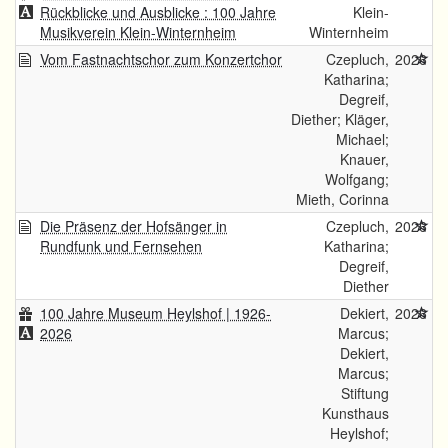
Rückblicke und Ausblicke : 100 Jahre
Klein-
Musikverein Klein-Winternheim
Winternheim
Vom Fastnachtschor zum Konzertchor
Czepluch,
2026
Katharina;
Degreif,
Diether; Kläger,
Michael;
Knauer,
Wolfgang;
Mieth, Corinna
Die Präsenz der Hofsänger in
Czepluch,
2026
Rundfunk und Fernsehen
Katharina;
Degreif,
Diether
100 Jahre Museum Heylshof | 1926-
Dekiert,
2026
2026
Marcus;
Dekiert,
Marcus;
Stiftung
Kunsthaus
Heylshof;