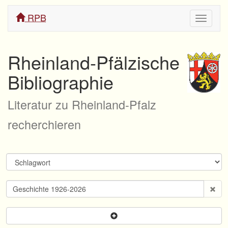
RPB
Navigati
ein/aus
Rheinland-Pfälzische
Bibliographie
Literatur zu Rheinland-Pfalz
recherchieren