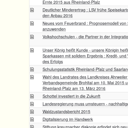
Ernte 2015 aus Rheinland-Pfalz
Deutlicher Minderertrag : LSV frühe Speisekart
den Anbau 2016
Neues vom Feuerbrand : Prognosemodell von S
anzuwenden
Volkshochschulen - die Partner in der Integrati
Unser König heißt Kunde - unsere Königin heißt
Sparkassen mit solidem Ergebnis : Kredit- und 
des Erfolgs
Schulungsstatistik Rheinland-Pfalz und Saarla
Wahl des Landrates des Landkreises Ahrweiler
Verbandsgemeinde Brohltal am 10. Mai 2015 
Rheinland-Pfalz am 13. März 2016
Schottel investiert in die Zukunft
Landesregierung muss umsteuern - nachhaltige 
Waldzustandsbericht 2015
Digitalisierung im Handwerk
Stiftung kreuznacher diakonie erfindet sich neu