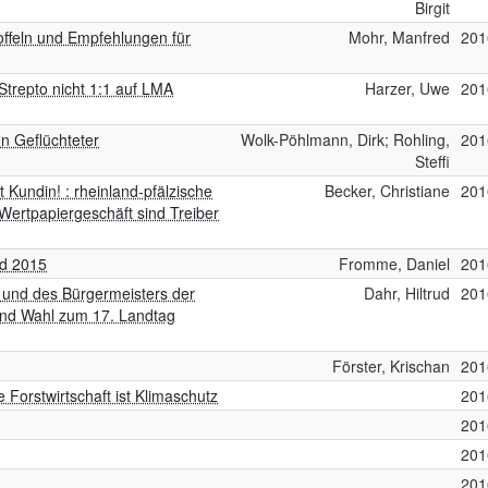
Birgit
offeln und Empfehlungen für
Mohr, Manfred
201
trepto nicht 1:1 auf LMA
Harzer, Uwe
201
on Geflüchteter
Wolk-Pöhlmann, Dirk; Rohling,
201
Steffi
 Kundin! : rheinland-pfälzische
Becker, Christiane
201
Wertpapiergeschäft sind Treiber
nd 2015
Fromme, Daniel
201
 und des Bürgermeisters der
Dahr, Hiltrud
201
und Wahl zum 17. Landtag
Förster, Krischan
201
Forstwirtschaft ist Klimaschutz
201
201
201
201