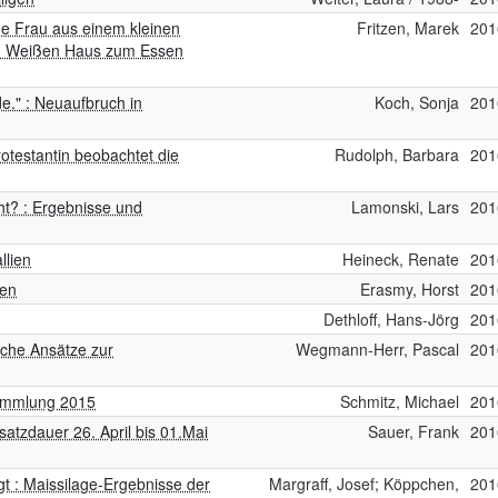
ne Frau aus einem kleinen
Fritzen, Marek
201
im Weißen Haus zum Essen
e." : Neuaufbruch in
Koch, Sonja
201
otestantin beobachtet die
Rudolph, Barbara
201
ht? : Ergebnisse und
Lamonski, Lars
201
llien
Heineck, Renate
201
ien
Erasmy, Horst
201
Dethloff, Hans-Jörg
201
ische Ansätze zur
Wegmann-Herr, Pascal
201
ammlung 2015
Schmitz, Michael
201
tzdauer 26. April bis 01.Mai
Sauer, Frank
201
gt : Maissilage-Ergebnisse der
Margraff, Josef; Köppchen,
201