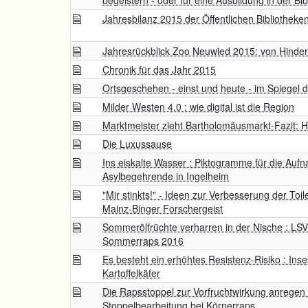
begeistern - oder für eine Ausbildung in der Bib
Jahresbilanz 2015 der Öffentlichen Bibliotheke
Jahresrückblick Zoo Neuwied 2015: von Hinder
Chronik für das Jahr 2015
Ortsgeschehen - einst und heute - im Spiegel 
Milder Westen 4.0 : wie digital ist die Region
Marktmeister zieht Bartholomäusmarkt-Fazit: H
Die Luxussause
Ins eiskalte Wasser : Piktogramme für die Aufn
Asylbegehrende in Ingelheim
"Mir stinkts!" - Ideen zur Verbesserung der Toil
Mainz-Binger Forschergeist
Sommerölfrüchte verharren in der Nische : L
Sommerraps 2016
Es besteht ein erhöhtes Resistenz-Risiko : Inse
Kartoffelkäfer
Die Rapsstoppel zur Vorfruchtwirkung anrege
Stoppelbearbeitung bei Körnerraps