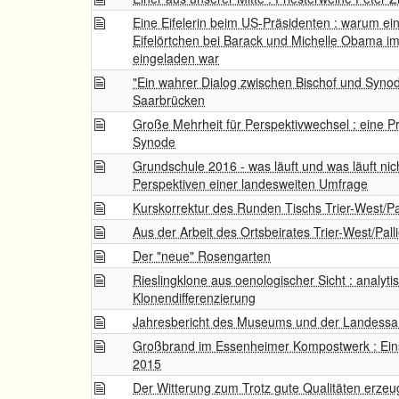
Eine Eifelerin beim US-Präsidenten : warum ei
Eifelörtchen bei Barack und Michelle Obama 
eingeladen war
"Ein wahrer Dialog zwischen Bischof und Synod
Saarbrücken
Große Mehrheit für Perspektivwechsel : eine Pr
Synode
Grundschule 2016 - was läuft und was läuft nic
Perspektiven einer landesweiten Umfrage
Kurskorrektur des Runden Tischs Trier-West/Pa
Aus der Arbeit des Ortsbeirates Trier-West/Pall
Der "neue" Rosengarten
Rieslingklone aus oenologischer Sicht : analyt
Klonendifferenzierung
Jahresbericht des Museums und der Landess
Großbrand im Essenheimer Kompostwerk : Einsa
2015
Der Witterung zum Trotz gute Qualitäten erzeu