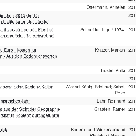
Ottermann, Annelen
201
im Jahr 2015 der für
201
 Institutionen der Länder
adt verzeichnet ein Plus bei
Schneider, Ingo / 1974-
201
es ans Eck - Rekordwert bei
0 Euro : Kosten für
Kratzer, Markus
201
m - Aus den Bodenrichtwerten
Trostel, Anita
201
201
gsweg : das Koblenz-Kolleg
Wickert-König, Edeltrud; Sabel,
201
Peter
nisreiches Jahr
Lahr, Reinhard
201
 aus der Sicht der Geographie
Graafen, Rainer
201
rsität in Koblenz durchgeführte
ojekt
Bauern- und Winzerverband
201
Rheinland-Nassau