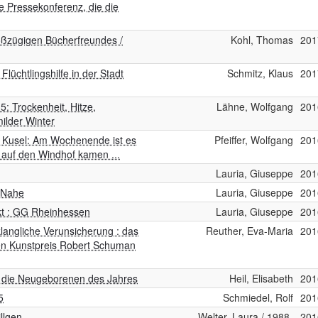
ne Pressekonferenz, die die
oßzügigen Bücherfreundes /
Kohl, Thomas
201
lüchtlingshilfe in der Stadt
Schmitz, Klaus
201
: Trockenheit, Hitze,
Lähne, Wolfgang
201
ilder Winter
 : Kusel: Am Wochenende ist es
Pfeiffer, Wolfgang
201
e auf den Windhof kamen ...
Lauria, Giuseppe
201
 Nahe
Lauria, Giuseppe
201
kt : GG Rheinhessen
Lauria, Giuseppe
201
langliche Verunsicherung : das
Reuther, Eva-Maria
201
den Kunstpreis Robert Schuman
rt die Neugeborenen des Jahres
Heil, Elisabeth
201
5
Schmiedel, Rolf
201
llgen
Welter, Laura / 1988-
201