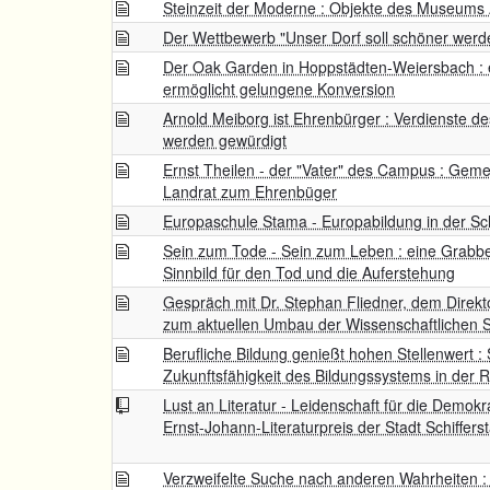
Steinzeit der Moderne : Objekte des Museums A
Der Wettbewerb "Unser Dorf soll schöner werd
Der Oak Garden in Hoppstädten-Weiersbach : e
ermöglicht gelungene Konversion
Arnold Meiborg ist Ehrenbürger : Verdienste d
werden gewürdigt
Ernst Theilen - der "Vater" des Campus : Gem
Landrat zum Ehrenbüger
Europaschule Stama - Europabildung in der Sc
Sein zum Tode - Sein zum Leben : eine Grabb
Sinnbild für den Tod und die Auferstehung
Gespräch mit Dr. Stephan Fliedner, dem Direkto
zum aktuellen Umbau der Wissenschaftlichen St
Berufliche Bildung genießt hohen Stellenwert : 
Zukunftsfähigkeit des Bildungssystems in der R
Lust an Literatur - Leidenschaft für die Demokr
Ernst-Johann-Literaturpreis der Stadt Schiffers
Verzweifelte Suche nach anderen Wahrheiten 