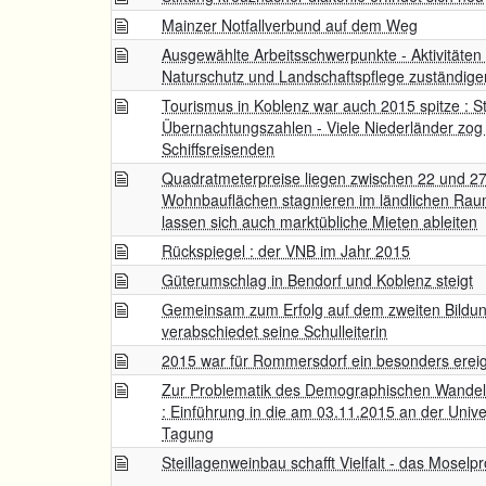
Mainzer Notfallverbund auf dem Weg
Ausgewählte Arbeitsschwerpunkte - Aktivitäten 
Naturschutz und Landschaftspflege zuständigen
Tourismus in Koblenz war auch 2015 spitze : St
Übernachtungszahlen - Viele Niederländer zog 
Schiffsreisenden
Quadratmeterpreise liegen zwischen 22 und 27
Wohnbauflächen stagnieren im ländlichen Rau
lassen sich auch marktübliche Mieten ableiten
Rückspiegel : der VNB im Jahr 2015
Güterumschlag in Bendorf und Koblenz steigt
Gemeinsam zum Erfolg auf dem zweiten Bildun
verabschiedet seine Schulleiterin
2015 war für Rommersdorf ein besonders ereig
Zur Problematik des Demographischen Wandels
: Einführung in die am 03.11.2015 an der Unive
Tagung
Steillagenweinbau schafft Vielfalt - das Moselpr