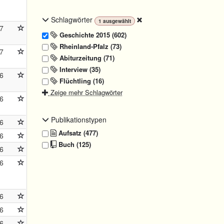
Schlagwörter
1
ausgewählt
7
Geschichte 2015 (602)
Rheinland-Pfalz (73)
7
Abiturzeitung (71)
Interview (35)
6
Flüchtling (16)
Zeige mehr Schlagwörter
6
Publikationstypen
6
Aufsatz (477)
6
Buch (125)
6
6
6
6
6