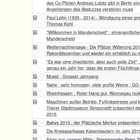
des Co-Piloten Andreas Lubitz gibt in Berlin ei
Angehörigen des Absturzes verstören muss
Paul Lehn (1935 - 2014) - Würdigung eines gr
Thomas Kohl
"Willkommen in Manderscheid" : ehrenamtliche F
Manderscheid
Wetternachhersage - Die Pfälzer Witterung 2015
Rekorddezember und wieder ein erheblich zu m
"Es war eine chaotische, aber auch geile Zeit"
genau ein Jahr her, dass die ersten Flüchtling
Mosel - Grosser Jahrgang
Nahe : sehr homogen, viele große Weine : GG
Rheinhessen - Roter Hang gut, Wonnegau roc
Maschinen außer Betrieb, Fußnägelreste und k
Trierer Stadtmuseum Simeonstift präsentiert 
2015
Babys 2015 : der Pfälzische Merkur präsentie
Die Kreissparkasse Kaiserslautern im Jahr 201
Einer aus unserer Mitte : Priesterweihe Peter Zi