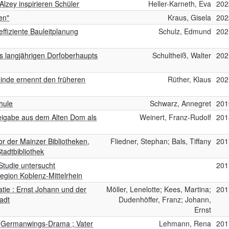
lzey inspirieren Schüler
Heller-Karneth, Eva
202
en"
Kraus, Gisela
202
ffiziente Bauleitplanung
Schulz, Edmund
202
es langjährigen Dorfoberhaupts
Schultheiß, Walter
202
einde ernennt den früheren
Rüther, Klaus
202
hule
Schwarz, Annegret
201
eigabe aus dem Alten Dom als
Weinert, Franz-Rudolf
201
r der Mainzer Bibliotheken,
Fliedner, Stephan; Bals, Tiffany
201
adtbibliothek
Studie untersucht
201
egion Koblenz-Mittelrhein
atie : Ernst Johann und der
Möller, Lenelotte; Kees, Martina;
201
tadt
Dudenhöffer, Franz; Johann,
Ernst
: Germanwings-Drama ; Vater
Lehmann, Rena
201