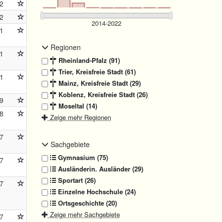
2
2
1
Regionen
1
Rheinland-Pfalz (91)
Trier, Kreisfreie Stadt (61)
1
Mainz, Kreisfreie Stadt (29)
Koblenz, Kreisfreie Stadt (26)
9
Moseltal (14)
8
Zeige mehr Regionen
7
Sachgebiete
Gymnasium (75)
7
Ausländerin. Ausländer (29)
Sportart (26)
7
Einzelne Hochschule (24)
Ortsgeschichte (20)
Zeige mehr Sachgebiete
7