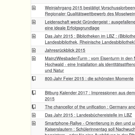
Weinjahrgang 2015 bestätigt Vorschusslorbeer
Regionaler Qualitätswettbewerb des Moselwein
Leidenschaft weckt Gründergeist : ausgefallene
eine ideale Erfolgsgrundlage
Das Jahr 2015 : Bibliotheken im LBZ : (Biblioth
Landesbibliothek, Rheinische Landesbibliothek
Jahresrückblick 2015
MainzWiesbadenTurm : vom Eisenturm in den N
Hochwald - eine Installation als identitätsstif
und Natur
800-Jahr Feier 2015 : die schönsten Momente
Bitburg Kalender 2017 : Impressionen aus dem 
2015
The chancellor of the unification : Germany an
Das Jahr 2015 : Landesbüchereistelle im LBZ
Smartphone-Rallye - Orientierung in den und u
Kaiserslautern : Schülerinnentag soll Nachwuc