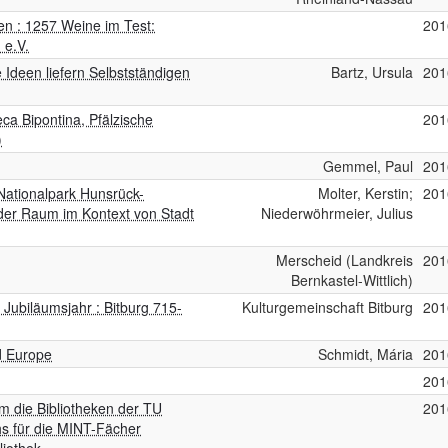
en : 1257 Weine im Test:
201
 e.V.
 Ideen liefern Selbstständigen
Bartz, Ursula
201
eca Bipontina, Pfälzische
201
)
Gemmel, Paul
201
ationalpark Hunsrück-
Molter, Kerstin;
201
tender Raum im Kontext von Stadt
Niederwöhrmeier, Julius
Merscheid (Landkreis
201
Bernkastel-Wittlich)
Jubiläumsjahr : Bitburg 715-
Kulturgemeinschaft Bitburg
201
d Europe
Schmidt, Mária
201
201
m die Bibliotheken der TU
201
hs für die MINT-Fächer