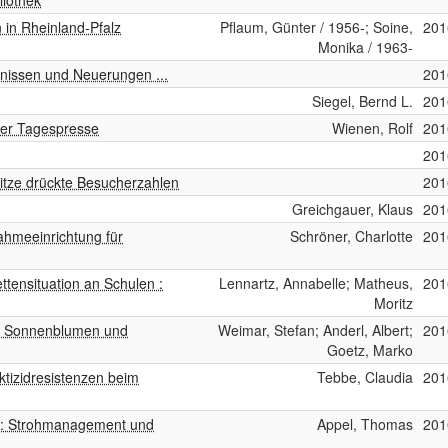
liothek
n in Rheinland-Pfalz
Pflaum, Günter / 1956-; Soine,
201
Monika / 1963-
nissen und Neuerungen ...
201
Siegel, Bernd L.
201
der Tagespresse
Wienen, Rolf
201
201
itze drückte Besucherzahlen
201
Greichgauer, Klaus
201
ahmeeinrichtung für
Schröner, Charlotte
201
ettensituation an Schulen :
Lennartz, Annabelle; Matheus,
201
Moritz
SV Sonnenblumen und
Weimar, Stefan; Anderl, Albert;
201
Goetz, Marko
ktizidresistenzen beim
Tebbe, Claudia
201
n : Strohmanagement und
Appel, Thomas
201