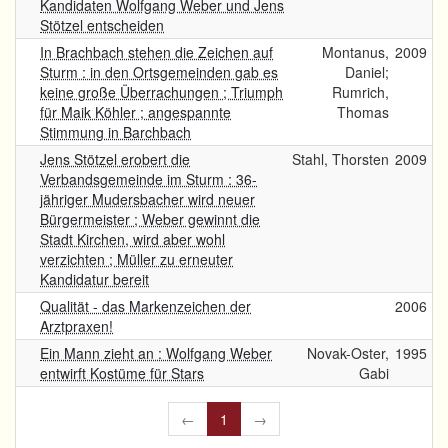
Kandidaten Wolfgang Weber und Jens
Stötzel entscheiden
In Brachbach stehen die Zeichen auf
Montanus,
2009
Sturm : in den Ortsgemeinden gab es
Daniel;
keine große Überrachungen ; Triumph
Rumrich,
für Maik Köhler ; angespannte
Thomas
Stimmung in Barchbach
Jens Stötzel erobert die
Stahl, Thorsten
2009
Verbandsgemeinde im Sturm : 36-
jähriger Mudersbacher wird neuer
Bürgermeister ; Weber gewinnt die
Stadt Kirchen, wird aber wohl
verzichten ; Müller zu erneuter
Kandidatur bereit
Qualität - das Markenzeichen der
2006
Arztpraxen!
Ein Mann zieht an : Wolfgang Weber
Novak-Oster,
1995
entwirft Kostüme für Stars
Gabi
←
1
→