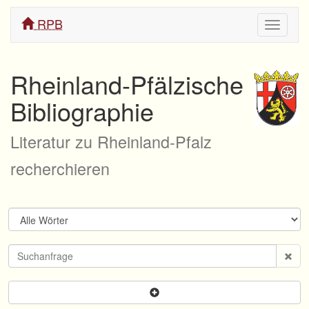
RPB
Navigati
ein/aus
Rheinland-Pfälzische
Bibliographie
Literatur zu Rheinland-Pfalz
recherchieren