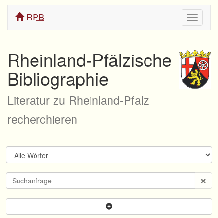
RPB
Navigati
ein/aus
Rheinland-Pfälzische
Bibliographie
Literatur zu Rheinland-Pfalz
recherchieren