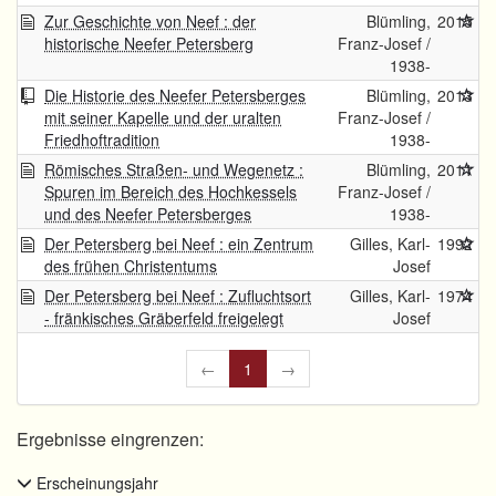
Zur Geschichte von Neef : der
Blümling,
2015
historische Neefer Petersberg
Franz-Josef /
1938-
Die Historie des Neefer Petersberges
Blümling,
2013
mit seiner Kapelle und der uralten
Franz-Josef /
Friedhoftradition
1938-
Römisches Straßen- und Wegenetz :
Blümling,
2011
Spuren im Bereich des Hochkessels
Franz-Josef /
und des Neefer Petersberges
1938-
Der Petersberg bei Neef : ein Zentrum
Gilles, Karl-
1992
des frühen Christentums
Josef
Der Petersberg bei Neef : Zufluchtsort
Gilles, Karl-
1974
- fränkisches Gräberfeld freigelegt
Josef
←
1
→
Ergebnisse eingrenzen:
Erscheinungsjahr