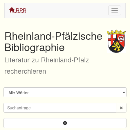
RPB
Navigati
ein/aus
Rheinland-Pfälzische
Bibliographie
Literatur zu Rheinland-Pfalz
recherchieren