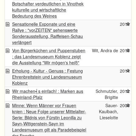
Botschafter verdeutlichen in Vinothek
kulturelle und wirtschaftliche
Bedeutung des Weines
Sensationelle Exponate und eine
2019
Rallye : "vorZEITEN" sehenswerte
Sonderausstellung, Raiffeisen-Schau
verlängert
Von Bürgerküchen und Puppenstuben
Wit, Andra de
2018
: das Landesmuseum Koblenz zeigt
die Ausstellung "Wir mögen's heiß"
Erholung - Kultur - Genuss : Festung
2014
Ehrenbreitstein und Landesmuseum
Koblenz
Wir machen╡s einfach! : Marken aus
Schmutzler,
2012
Rheinland-Pfalz
Brigitte
Minne: Wenn Männer vor Frauen
Sauer-
2008
knien : Neue Folge unserer Mittelalter-
Kaulbach,
Serie: Bildnis von Fürstin Leonilla zu
Lieselotte
Sayn-Wittgenstein-Sayn im
Landesmuseum gilt als Paradebeispiel
der Epoche