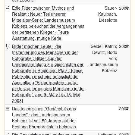
Edle Ritter zwischen Mythos und
Sauer-
2008
Realität : Neuer Teil unserer
Kaulbach,
Mittelalter-Serie: Landesmuseum
Lieselotte
Koblenz beleuchtet die Vergangenheit
der berittenen Krieger - Teure
Ausstattung, mutige Kerle
Bilder machen Leute - die
Seidel, Katrin;
2008
Inszenierung des Menschen in der
Dewitz, Bodo
Fotografie : Bilder aus der
von;
Landessammlung zur Geschichte der
Landesmuseum
Fotografie in Rheinland-Pfalz ; [diese
Koblenz
Publikation erscheint anlässlich der
Ausstellung "Bilder machen Leute -
die Inszenierung des Menschen in der
Fotografie" vom 9. März bis 18. Mai
2008]
Das technisches "Gedächtnis des
2007
Landes" : das Landesmuseum
Koblenz ist seit 50 Jahren auf der
Festung Ehrenbreitstein heimisch
Die Geschichte des Landesmuseums
Heitmann,
2007