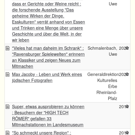
dass er Gerichte oder Weine reicht :
Uwe
die forschende Ausstellung "Das
geheime Wirken der Dinge.
Esskulturen" verrät anhand von Essen
und Trinken eine Menge über unsere
Geschichte und über die Welt, in der
wir leben
"Vieles hat man daheim im Schrank" :
Schmalenbach,
2020
"Ravensburger Spielewelten" erinnern
Uwe
an Klassiker und zeigen Neues zum
Mitmachen
Max Jacoby - Leben und Werk eines
Generaldirektion
2020
jüdischen Fotografen
Kulturelles
Erbe
Rheinland-
Pfalz
Super, etwas ausprobieren zu können
2019
: Besuchern der "HIGH TECH
RÖMER" gefallen 33
Mitmachstationen im Landesmuseum
"So schmeckt unsere Region" :
2019