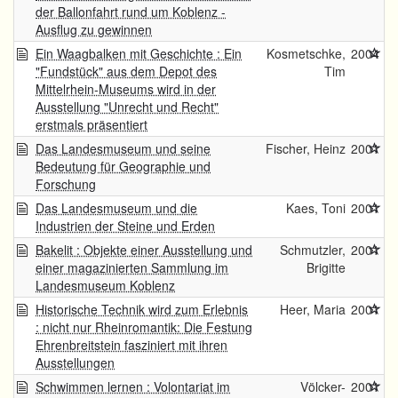
der Ballonfahrt rund um Koblenz -
Ausflug zu gewinnen
Ein Waagbalken mit Geschichte : Ein
Kosmetschke,
2004
"Fundstück" aus dem Depot des
Tim
Mittelrhein-Museums wird in der
Ausstellung "Unrecht und Recht"
erstmals präsentiert
Das Landesmuseum und seine
Fischer, Heinz
2001
Bedeutung für Geographie und
Forschung
Das Landesmuseum und die
Kaes, Toni
2001
Industrien der Steine und Erden
Bakelit : Objekte einer Ausstellung und
Schmutzler,
2001
einer magazinierten Sammlung im
Brigitte
Landesmuseum Koblenz
Historische Technik wird zum Erlebnis
Heer, Maria
2001
: nicht nur Rheinromantik: Die Festung
Ehrenbreitstein fasziniert mit ihren
Ausstellungen
Schwimmen lernen : Volontariat im
Völcker-
2001