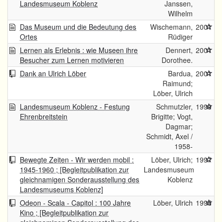
Landesmuseum Koblenz
Janssen,
Wilhelm
Das Museum und die Bedeutung des
Wischemann,
2001
Ortes
Rüdiger
Lernen als Erlebnis : wie Museen ihre
Dennert,
2001
Besucher zum Lernen motivieren
Dorothee.
Dank an Ulrich Löber
Bardua,
2001
Raimund;
Löber, Ulrich
Landesmuseum Koblenz - Festung
Schmutzler,
1999
Ehrenbreitstein
Brigitte; Vogt,
Dagmar;
Schmidt, Axel /
1958-
Bewegte Zeiten - Wir werden mobil :
Löber, Ulrich;
1997
1945-1960 ; [Begleitpublikation zur
Landesmuseum
gleichnamigen Sonderausstellung des
Koblenz
Landesmuseums Koblenz]
Odeon - Scala - Capitol : 100 Jahre
Löber, Ulrich
1995
Kino ; [Begleitpublikation zur