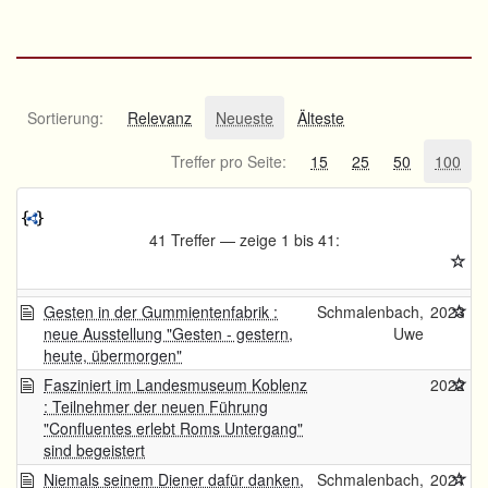
Sortierung:
Relevanz
Neueste
Älteste
Treffer pro Seite:
15
25
50
100
41 Treffer — zeige 1 bis 41:
Gesten in der Gummientenfabrik :
Schmalenbach,
2023
neue Ausstellung "Gesten - gestern,
Uwe
heute, übermorgen"
Fasziniert im Landesmuseum Koblenz
2022
: Teilnehmer der neuen Führung
"Confluentes erlebt Roms Untergang"
sind begeistert
Niemals seinem Diener dafür danken,
Schmalenbach,
2021