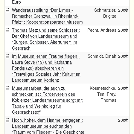
Euro
Wanderausstellung "Der Limes -
Schmutzler,
2006
Römischer Grenzwall in Rheinland-
Brigitte
Pfalz" : Kooperationspartner Museum
Thomas Metz und seine Schlösser :
Pecht, Andreas
2005
Der Chef von Landesmuseum und
"Burgen, Schlösser, Altertümer" im
Gespräch
Im Museum lernen Träume fliegen :
Schmidt, Dinah
2004
Laura Stoye (19) und Katharina
Fondis (20) absolvieren ein
"Freiwilliges Soziales Jahr Kultur" im
Landesmuseum Koblenz
Museumsarbeit, die auch zu
Kosmetschke,
2004
schmecken ist : Förderverein des
Tim; Frey,
Koblenzer Landesmuseums sorgt mit
Thomas
Tabak- und Weinkolleg für
Gesprächsstoff
Hoch, höher, dem Himmel entgegen :
2004
Landesmuseum beleuchtet den
"Traum vom Fliegen" - Die Geschichte