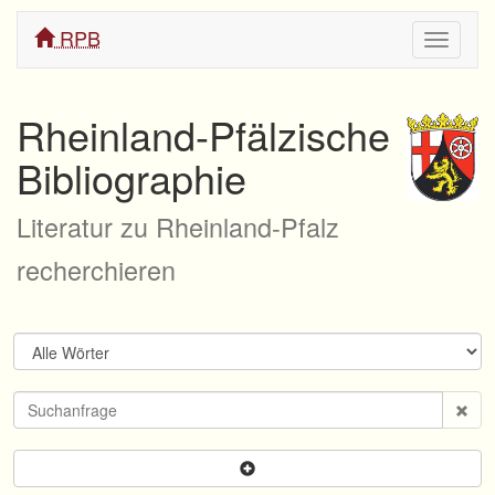
RPB
Navigati
ein/aus
Rheinland-Pfälzische
Bibliographie
Literatur zu Rheinland-Pfalz
recherchieren