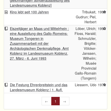
gleichnamigen Sonderausstellung des
Landesmuseums Koblenz]
Kino lebt seit 100 Jahren
Tribukait,
1995
Gudrun; Piel,
Herbert
Eiszeitjäger an Maas und Mittelrhein :
Löber, Ulrich;
1993
eine Ausstellung des Gallo-Romeins-
Floss, Harald;
Museum Tongeren in
Schmutzler,
Zusammenarbeit mit der
Brigitte;
Archäologischen Denkmalpflege, Amt
Völcker-
Koblenz im Landesmuseum Koblenz,
Janssen,
27. März - 6. Juni 1993
Wilhelm;
Musée
Provincial
Gallo-Romain
(Tongern)
Die Festung Ehrenbreitstein und das
Liessem, Udo
1978
Landesmuseum Koblenz | 1. Aufl.
←
1
→