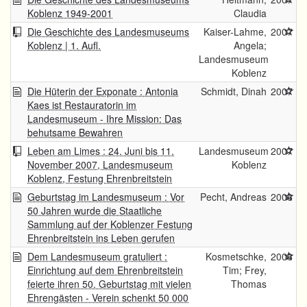
Koblenz 1949-2001
Claudia
Die Geschichte des Landesmuseums
Kaiser-Lahme,
2007
Koblenz | 1. Aufl.
Angela;
Landesmuseum
Koblenz
Die Hüterin der Exponate : Antonia
Schmidt, Dinah
2007
Kaes ist Restauratorin im
Landesmuseum - Ihre Mission: Das
behutsame Bewahren
Leben am Limes : 24. Juni bis 11.
Landesmuseum
2007
November 2007, Landesmuseum
Koblenz
Koblenz, Festung Ehrenbreitstein
Geburtstag im Landesmuseum : Vor
Pecht, Andreas
2006
50 Jahren wurde die Staatliche
Sammlung auf der Koblenzer Festung
Ehrenbreitstein ins Leben gerufen
Dem Landesmuseum gratuliert :
Kosmetschke,
2006
Einrichtung auf dem Ehrenbreitstein
Tim; Frey,
feierte ihren 50. Geburtstag mit vielen
Thomas
Ehrengästen - Verein schenkt 50 000