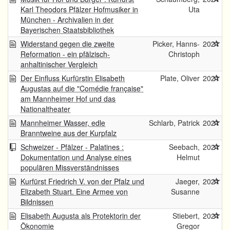
Karl Theodors Pfälzer Hofmusiker in
Uta
München - Archivalien in der
Bayerischen Staatsbibliothek
Widerstand gegen die zweite
Picker, Hanns-
2021
Reformation - ein pfälzisch-
Christoph
anhaltinischer Vergleich
Der Einfluss Kurfürstin Elisabeth
Plate, Oliver
2021
Augustas auf die "Comédie française"
am Mannheimer Hof und das
Nationaltheater
Mannheimer Wasser, edle
Schlarb, Patrick
2021
Branntweine aus der Kurpfalz
Schweizer - Pfälzer - Palatines :
Seebach,
2021
Dokumentation und Analyse eines
Helmut
populären Missverständnisses
Kurfürst Friedrich V. von der Pfalz und
Jaeger,
2021
Elizabeth Stuart. Eine Armee von
Susanne
Bildnissen
Elisabeth Augusta als Protektorin der
Stiebert,
2021
Ökonomie
Gregor