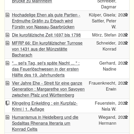
Brücke zu Mannheim
Schreiber,
Dagmar
Hochadelige Ehen als gute Partien -
Külper, Gisela;
2023
Erdmuthe Gräfin zu Erbach wird
Sattler, Peter
Fürstin von Nassau-Saarbrücken
W.
Die kurpfälzische Zeit 1697 bis 1798
Mörz, Stefan
2022
MFRP 66: Ein kurpfälzischer Turnose
Schneider,
2022
von 1431 aus der Münzstätte
Konrad
Bacharach
"... sei's Tag, sei's späte Nacht ... " :
Gerhard,
2022
das Feuerlöschwesen in der ersten
Nadine
Hälfte des 19. Jahrhunderts
Vier Jahre Ehe - Streit für eine ganze
Frauenknecht,
2022
Generation : Margarethe von Savoyen
Erwin
zwischen Pfalz und Württemberg
Klingeling Enkelding : ein Kurpfalz-
Feuerstein,
2022
Krimi | 1. Auflage
Nela W.
Humanismus in Heidelberg und die
Wiegand,
2022
Sodalitas Rhenana literaria um
Hermann
Konrad Celtis