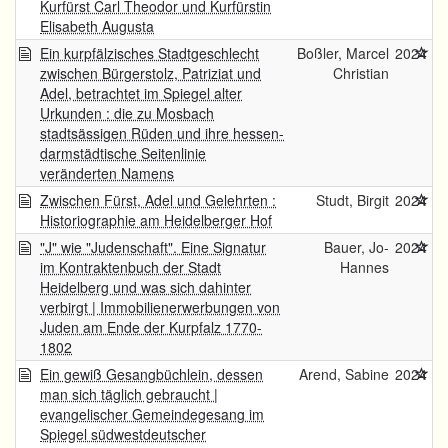
Kurfürst Carl Theodor und Kurfürstin
Elisabeth Augusta
Ein kurpfälzisches Stadtgeschlecht
Boßler, Marcel
2024
zwischen Bürgerstolz, Patriziat und
Christian
Adel, betrachtet im Spiegel alter
Urkunden : die zu Mosbach
stadtsässigen Rüden und ihre hessen-
darmstädtische Seitenlinie
veränderten Namens
Zwischen Fürst, Adel und Gelehrten :
Studt, Birgit
2024
Historiographie am Heidelberger Hof
"J" wie "Judenschaft". Eine Signatur
Bauer, Jo-
2024
im Kontraktenbuch der Stadt
Hannes
Heidelberg und was sich dahinter
verbirgt | Immobilienerwerbungen von
Juden am Ende der Kurpfalz 1770-
1802
Ein gewiß Gesangbüchlein, dessen
Arend, Sabine
2024
man sich täglich gebraucht |
evangelischer Gemeindegesang im
Spiegel südwestdeutscher