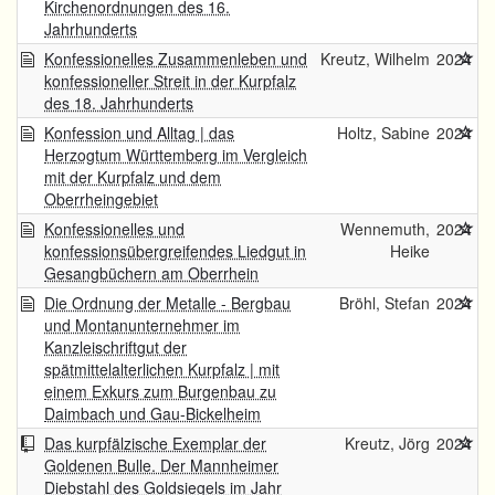
Kirchenordnungen des 16.
Jahrhunderts
Konfessionelles Zusammenleben und
Kreutz, Wilhelm
2024
konfessioneller Streit in der Kurpfalz
des 18. Jahrhunderts
Konfession und Alltag | das
Holtz, Sabine
2024
Herzogtum Württemberg im Vergleich
mit der Kurpfalz und dem
Oberrheingebiet
Konfessionelles und
Wennemuth,
2024
konfessionsübergreifendes Liedgut in
Heike
Gesangbüchern am Oberrhein
Die Ordnung der Metalle - Bergbau
Bröhl, Stefan
2024
und Montanunternehmer im
Kanzleischriftgut der
spätmittelalterlichen Kurpfalz | mit
einem Exkurs zum Burgenbau zu
Daimbach und Gau-Bickelheim
Das kurpfälzische Exemplar der
Kreutz, Jörg
2024
Goldenen Bulle. Der Mannheimer
Diebstahl des Goldsiegels im Jahr