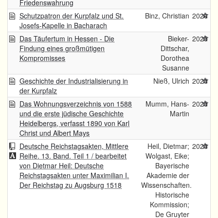
Friedenswahrung
Schutzpatron der Kurpfalz und St.
Binz, Christian
2026
Josefs-Kapelle in Bacharach
Das Täufertum in Hessen - Die
Bieker-
2025
Findung eines großmütigen
Dittschar,
Kompromisses
Dorothea
Susanne
Geschichte der Industrialisierung in
Nieß, Ulrich
2025
der Kurpfalz
Das Wohnungsverzeichnis von 1588
Mumm, Hans-
2025
und die erste jüdische Geschichte
Martin
Heidelbergs, verfasst 1890 von Karl
Christ und Albert Mays
Deutsche Reichstagsakten, Mittlere
Heil, Dietmar;
2025
Reihe. 13. Band. Teil 1 / bearbeitet
Wolgast, Eike;
von Dietmar Heil: Deutsche
Bayerische
Reichstagsakten unter Maximilian I.
Akademie der
Der Reichstag zu Augsburg 1518
Wissenschaften.
Historische
Kommission;
De Gruyter