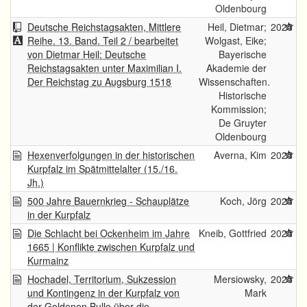
Oldenbourg
Deutsche Reichstagsakten, Mittlere
Heil, Dietmar;
2025
Reihe. 13. Band. Teil 2 / bearbeitet
Wolgast, Eike;
von Dietmar Heil: Deutsche
Bayerische
Reichstagsakten unter Maximilian I.
Akademie der
Der Reichstag zu Augsburg 1518
Wissenschaften.
Historische
Kommission;
De Gruyter
Oldenbourg
Hexenverfolgungen in der historischen
Averna, Kim
2025
Kurpfalz im Spätmittelalter (15./16.
Jh.)
500 Jahre Bauernkrieg - Schauplätze
Koch, Jörg
2025
in der Kurpfalz
Die Schlacht bei Ockenheim im Jahre
Kneib, Gottfried
2025
1665 | Konflikte zwischen Kurpfalz und
Kurmainz
Hochadel, Territorium, Sukzession
Mersiowsky,
2025
und Kontingenz in der Kurpfalz von
Mark
der Goldenen Bulle über die