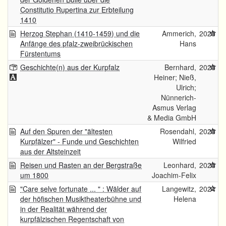
Constitutio Rupertina zur Erbteilung
1410
Herzog Stephan (1410-1459) und die
Ammerich,
2025
Anfänge des pfalz-zweibrückischen
Hans
Fürstentums
Geschichte(n) aus der Kurpfalz
Bernhard,
2025
Heiner; Nieß,
Ulrich;
Nünnerich-
Asmus Verlag
& Media GmbH
Auf den Spuren der "ältesten
Rosendahl,
2025
Kurpfälzer" - Funde und Geschichten
Wilfried
aus der Altsteinzeit
Reisen und Rasten an der Bergstraße
Leonhard,
2025
um 1800
Joachim-Felix
"Care selve fortunate ... " : Wälder auf
Langewitz,
2024
der höfischen Musiktheaterbühne und
Helena
in der Realität während der
kurpfälzischen Regentschaft von