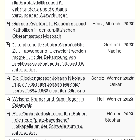
die Kurpfalz Mitte des 15.
Jahrhunderts und die damit
verbundenen Auswirkungen
Gelebte Zwietracht : Reformierte und
Ernst, Albrecht
2024
Katholiken in der kurpfälzischen
Oberamtsstadt Mosbach
"... umb damit Gott der Allerhöchßte
Gerhard,
2023
Zu ... abwendung ... erweicht werden
Nadine
mögte ... " : die Bekämpung von
Infektionskrankheiten im 18. und 19.
Jahrhundert
Die Glockengiesser Johann Nikolaus
Scholz, Werner
2023
(1657-1709) und Johann Melchior
Oskar
Derck (1684-1968) und ihre Glocken
Welsche Krämer und Kaminfeger im
Heil, Werner
2023
Odenwald
Eine Orchesterfusion und ihre Folgen
Hörner,
2023
: die neue "pfalz-bayerische"
Stephan
Hofkapelle an der Schwelle zum 19.
Jahrhundert