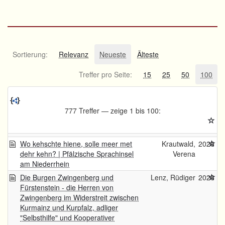
Sortierung:
Relevanz
Neueste
Älteste
Treffer pro Seite:
15
25
50
100
777 Treffer — zeige 1 bis 100:
Wo kehschte hiene, solle meer met
Krautwald,
2026
dehr kehn? | Pfälzische Sprachinsel
Verena
am Niederrhein
Die Burgen Zwingenberg und
Lenz, Rüdiger
2026
Fürstenstein - die Herren von
Zwingenberg im Widerstreit zwischen
Kurmainz und Kurpfalz, adliger
"Selbsthilfe" und Kooperativer