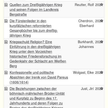
Quellen zum Dreißigjährigen Krieg
Reutter, Rolf
2021
und seinen Folgen im Landkreis
Bergstraße
Die Fürstenlieder in den
Cherdron,
2020
kurpfälzischen reformierten
Eberhard
Gesangbücher bis zum dreißig-
jährigen Krieg
Kriegsschuld Religion? Eine
Burkhardt,
2020
Einführung in den dreißigjährigen
Johannes
Krieg unter dem Vorzeichen
historischer Friedensforschung im
Gedenkjahr der Schlacht am Weißen
Berg
Konfessionelle und politische
Wolgast, Eike
2020
Absichten der Irenik von David Pareus
(1606/1614)
Die Beziehungen zwischen der
Just, Jirí
2020
böhmisch-mährischen Brüder-Unität
und Kurpfalz zu Beginn des 17.
Jahrhunderts und deren Folgen zu
Beginn des dreißigjährigen Krieges