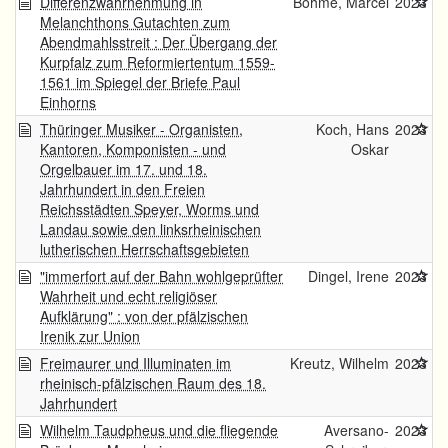
Differenzwahrnehmung in
Böhme, Marcel
2023
Melanchthons Gutachten zum
Abendmahlsstreit : Der Übergang der
Kurpfalz zum Reformiertentum 1559-
1561 im Spiegel der Briefe Paul
Einhorns
Thüringer Musiker - Organisten,
Koch, Hans
2023
Kantoren, Komponisten - und
Oskar
Orgelbauer im 17. und 18.
Jahrhundert in den Freien
Reichsstädten Speyer, Worms und
Landau sowie den linksrheinischen
lutherischen Herrschaftsgebieten
"immerfort auf der Bahn wohlgeprüfter
Dingel, Irene
2023
Wahrheit und echt religiöser
Aufklärung" : von der pfälzischen
Irenik zur Union
Freimaurer und Illuminaten im
Kreutz, Wilhelm
2023
rheinisch-pfälzischen Raum des 18.
Jahrhundert
Wilhelm Taudpheus und die fliegende
Aversano-
2023