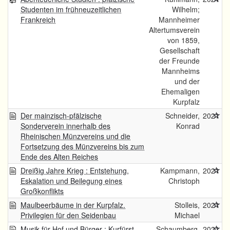
Studenten im frühneuzeitlichen
Wilhelm;
Frankreich
Mannheimer
Altertumsverein
von 1859,
Gesellschaft
der Freunde
Mannheims
und der
Ehemaligen
Kurpfalz
Der mainzisch-pfälzische
Schneider,
2021
Sonderverein innerhalb des
Konrad
Rheinischen Münzvereins und die
Fortsetzung des Münzvereins bis zum
Ende des Alten Reiches
Dreißig Jahre Krieg : Entstehung,
Kampmann,
2021
Eskalation und Beilegung eines
Christoph
Großkonflikts
Maulbeerbäume in der Kurpfalz.
Stolleis,
2021
Privilegien für den Seidenbau
Michael
Musik für Hof und Bürger : Kurfürst
Schaumberg,
2021