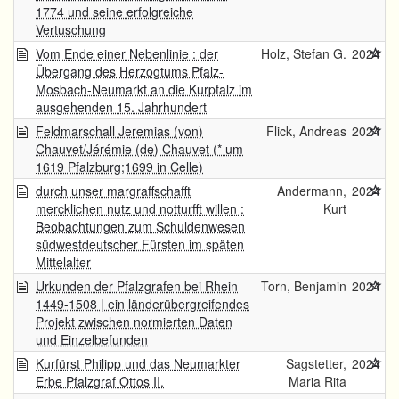
1774 und seine erfolgreiche
Vertuschung
Vom Ende einer Nebenlinie : der
Holz, Stefan G.
2024
Übergang des Herzogtums Pfalz-
Mosbach-Neumarkt an die Kurpfalz im
ausgehenden 15. Jahrhundert
Feldmarschall Jeremias (von)
Flick, Andreas
2024
Chauvet/Jérémie (de) Chauvet (* um
1619 Pfalzburg;1699 in Celle)
durch unser margraffschafft
Andermann,
2024
mercklichen nutz und notturfft willen :
Kurt
Beobachtungen zum Schuldenwesen
südwestdeutscher Fürsten im späten
Mittelalter
Urkunden der Pfalzgrafen bei Rhein
Torn, Benjamin
2024
1449-1508 | ein länderübergreifendes
Projekt zwischen normierten Daten
und Einzelbefunden
Kurfürst Philipp und das Neumarkter
Sagstetter,
2024
Erbe Pfalzgraf Ottos II.
Maria Rita