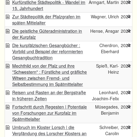
Kurfürstliche Städtepolitik - Wandel im
Armgart, Martin
2024
15. Jahrhundert
Zur Städtepolitik der Pfalzgrafen im
Wagner, Ulrich
2024
späten Mittelalter
Die geistliche Güteradministration in
Hense, Ansgar
2024
der Kurpfalz
Die kurpfälzischen Gesangbücher :
Cherdron,
2024
Vorbild und Beispiel der reformierten
Eberhard
Gesangbuchtradition
Mechthild von der Pfalz und ihre
Spieß, Karl-
2024
"Schwestern" : Fürstliche und gräfliche
Heinz
Witwen zwischen Fremd- und
Selbstbestimmung im Spätmittelalter
Reisen und Rasten an der Bergstraße
Leonhard,
2024
in früheren Zeiten
Joachim-Felix
Fortschritt durch Regesten | Potentiale
Müsegades,
2024
von Forschungen zur Kurpfalz im
Benjamin
Spätmittelalter
Umbruch im Kloster Lorsch | die
Schreiber,
2024
Verpfändung des Lorscher Klosters an
Carolin