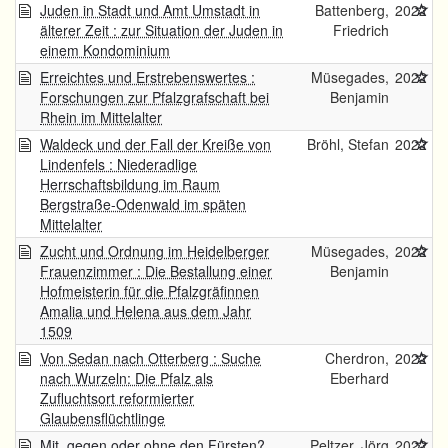
Juden in Stadt und Amt Umstadt in
Battenberg,
2022
älterer Zeit : zur Situation der Juden in
Friedrich
einem Kondominium
Erreichtes und Erstrebenswertes :
Müsegades,
2022
Forschungen zur Pfalzgrafschaft bei
Benjamin
Rhein im Mittelalter
Waldeck und der Fall der Kreiße von
Bröhl, Stefan
2022
Lindenfels : Niederadlige
Herrschaftsbildung im Raum
Bergstraße-Odenwald im späten
Mittelalter
Zucht und Ordnung im Heidelberger
Müsegades,
2022
Frauenzimmer : Die Bestallung einer
Benjamin
Hofmeisterin für die Pfalzgräfinnen
Amalia und Helena aus dem Jahr
1509
Von Sedan nach Otterberg : Suche
Cherdron,
2022
nach Wurzeln: Die Pfalz als
Eberhard
Zufluchtsort reformierter
Glaubensflüchtlinge
Mit, gegen oder ohne den Fürsten?
Peltzer, Jörg
2022