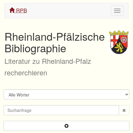
RPB
Navigati
ein/aus
Rheinland-Pfälzische
Bibliographie
Literatur zu Rheinland-Pfalz
recherchieren