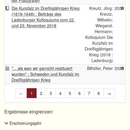
der Pfalzgrafen
Die Kurpfalz im Dreißigjährigen Krieg
Kreutz, Jörg;
2020
(1618-1648) : Beiträge des
Kreutz,
Ladenburger Kolloquiums vom 22.
Wilhelm;
und 23. November 2018
Wiegand,
Hermann;
Kolloquium Die
Kurpfalz im
Dreißigjährigen
Krieg (2018 :
Ladenburg)
"... als wan wir garnicht restituiert
Bilhöfer, Peter
2020
wurden" : Schweden und Kurpfalz im
Dreißigjährigen Krieg
←
1
2
3
4
5
6
7
8
→
Ergebnisse eingrenzen:
Erscheinungsjahr