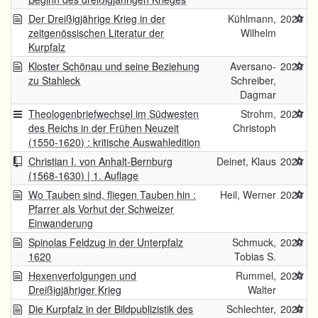
Der Dreißigjährige Krieg in der
Kühlmann,
2020
zeitgenössischen Literatur der
Wilhelm
Kurpfalz
Kloster Schönau und seine Beziehung
Aversano-
2020
zu Stahleck
Schreiber,
Dagmar
Theologenbriefwechsel im Südwesten
Strohm,
2020
des Reichs in der Frühen Neuzeit
Christoph
(1550-1620) : kritische Auswahledition
Christian I. von Anhalt-Bernburg
Deinet, Klaus
2020
(1568-1630) | 1. Auflage
Wo Tauben sind, fliegen Tauben hin :
Heil, Werner
2020
Pfarrer als Vorhut der Schweizer
Einwanderung
Spinolas Feldzug in der Unterpfalz
Schmuck,
2020
1620
Tobias S.
Hexenverfolgungen und
Rummel,
2020
Dreißigjähriger Krieg
Walter
Die Kurpfalz in der Bildpublizistik des
Schlechter,
2020