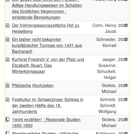
Adlige Handlungsweisen im Schatten
des fürstlichen Hegemonen :
einleitende Bemerkungen
Der frührenaissancezeitliche Hof zu
Cohn, Henry
2022
Heidelberg
Jacob
Ein bisher nicht bekannter
Schneider,
2022
kurpfälzischer Turnose von 1431 aus
Konrad
Bacharach
Kurfürst Friedrich V. von der Pfalz und
Jaeger,
2021
Elizabeth Stuart. Das
Susanne;
Winterkönigspaar
Schuckelt,
Holger
Pfälzische Hochzeiten
Stolleis,
2021
Michael
Festkultur im Schwetzinger Schloss in
Schröck-
2021
der zweiten Hälfte des 18.
Schmidt,
Jahrhunderts
Wolfgang
"recht erzählen" : Regionale Studien
Stolleis,
2021
1650-1850
Michael
Abenteuerliche Studien : pfälzische
Kühlmann,
2021