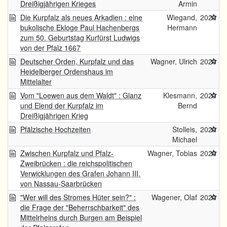
Dreißigjährigen Krieges
Armin
Die Kurpfalz als neues Arkadien : eine
Wiegand,
2020
bukolische Ekloge Paul Hachenbergs
Hermann
zum 50. Geburtstag Kurfürst Ludwigs
von der Pfalz 1667
Deutscher Orden, Kurpfalz und das
Wagner, Ulrich
2020
Heidelberger Ordenshaus im
Mittelalter
Vom "Loewen aus dem Waldt" : Glanz
Klesmann,
2020
und Elend der Kurpfalz im
Bernd
Dreißigjährigen Krieg
Pfälzische Hochzeiten
Stolleis,
2020
Michael
Zwischen Kurpfalz und Pfalz-
Wagner, Tobias
2020
Zweibrücken : die reichspolitischen
Verwicklungen des Grafen Johann III.
von Nassau-Saarbrücken
"Wer will des Stromes Hüter sein?" :
Wagener, Olaf
2020
die Frage der "Beherrschbarkeit" des
Mittelrheins durch Burgen am Beispiel