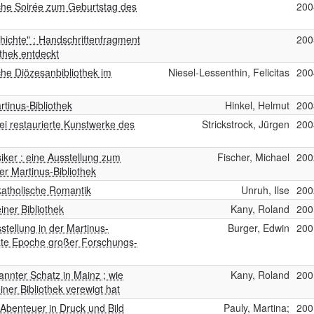
sche Soirée zum Geburtstag des
200
hichte" : Handschriftenfragment
200
thek entdeckt
che Diözesanbibliothek im
Niesel-Lessenthin, Felicitas
200
rtinus-Bibliothek
Hinkel, Helmut
200
zwei restaurierte Kunstwerke des
Strickstrock, Jürgen
200
ker : eine Ausstellung zum
Fischer, Michael
200
er Martinus-Bibliothek
katholische Romantik
Unruh, Ilse
200
ner Bibliothek
Kany, Roland
200
stellung in der Martinus-
Burger, Edwin
200
letzte Epoche großer Forschungs-
annter Schatz in Mainz ; wie
Kany, Roland
200
iner Bibliothek verewigt hat
 Abenteuer in Druck und Bild
Pauly, Martina;
200