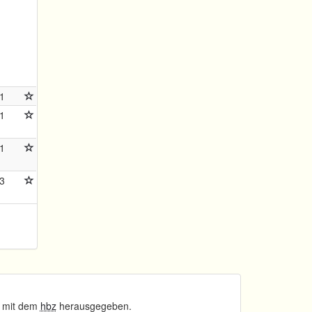
1
1
1
3
 mit dem
hbz
herausgegeben.