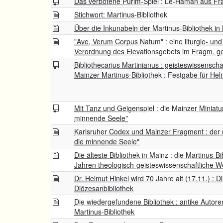
Das verbotene Purim-Spiel : Le-Haman aus Fr
Stichwort: Martinus-Bibliothek
Über die Inkunabeln der Martinus-Bibliothek in
"Ave, Verum Corpus Natum" : eine liturgie- und
Verordnung des Elevationsgebets im Fragm. ger
Bibliothecarius Martinianus : geisteswissenscha
Mainzer Martinus-Bibliothek : Festgabe für He
Mit Tanz und Geigenspiel : die Mainzer Miniatu
minnende Seele"
Karlsruher Codex und Mainzer Fragment : der 
die minnende Seele"
Die älteste Bibliothek in Mainz : die Martinus-Bi
Jahren theologisch-geisteswissenschaftliche W
Dr. Helmut Hinkel wird 70 Jahre alt (17.11.) : D
Diözesanbibliothek
Die wiedergefundene Bibliothek : antike Autor
Martinus-Bibliothek