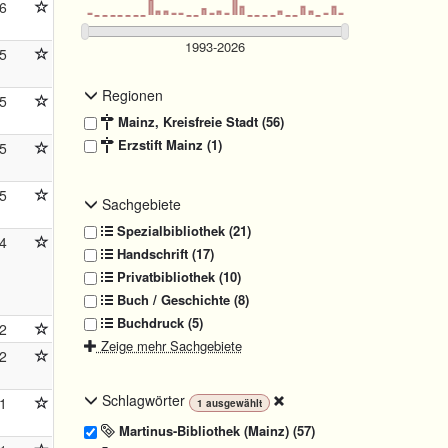
6
5
Regionen
5
Mainz, Kreisfreie Stadt (56)
Erzstift Mainz (1)
5
5
Sachgebiete
Spezialbibliothek (21)
4
Handschrift (17)
Privatbibliothek (10)
Buch / Geschichte (8)
Buchdruck (5)
2
Zeige mehr Sachgebiete
2
Schlagwörter
1
1
ausgewählt
Martinus-Bibliothek (Mainz) (57)