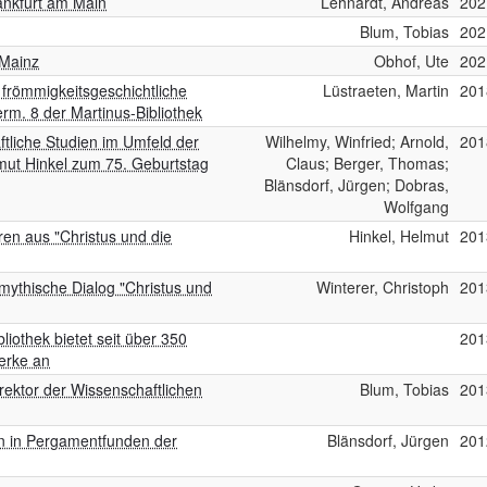
ankfurt am Main
Lehnardt, Andreas
202
Blum, Tobias
202
 Mainz
Obhof, Ute
202
 frömmigkeitsgeschichtliche
Lüstraeten, Martin
201
m. 8 der Martinus-Bibliothek
ftliche Studien im Umfeld der
Wilhelmy, Winfried; Arnold,
201
lmut Hinkel zum 75. Geburtstag
Claus; Berger, Thomas;
Blänsdorf, Jürgen; Dobras,
Wolfgang
ren aus "Christus und die
Hinkel, Helmut
201
mythische Dialog "Christus und
Winterer, Christoph
201
bliothek bietet seit über 350
201
erke an
irektor der Wissenschaftlichen
Blum, Tobias
201
en in Pergamentfunden der
Blänsdorf, Jürgen
201