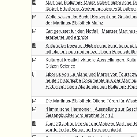
Martinus-Bibliothek Mainz sichert historische 
fördert Erhalt von Werken aus den Frühzeiten
Weltallwissen im Buch | Konzept und Gestaltun
der Martinus-Bibliothek Mainz
Gut gerüstet für den Notfall | Mainzer Martinus-
erarbeitet und erprobt
Kulturerbe bewahrt: Historische Schriften und D
mittelalterlichen und neuzeitlichen Handschrif
Kulturgut kreativ | virtuelle Ausstellungen, Ku
Citizen Science
Liborius von Le Mans und Martin von Tours: zw
heute : historische Dokumente aus der Martinu
Erzbischöflichen Akademischen Bibliothek Pad
Die Martinus-Bibliothek: Offene Türen für Wiss
"Himmlische Harmonie" : Ausstellung zur Gesc
Gesangbücher wird eröffnet (4.11.)
Über 20 Jahre Direktor der Mainzer Martinus-Bi
wurde in den Ruhestand verabschiedet