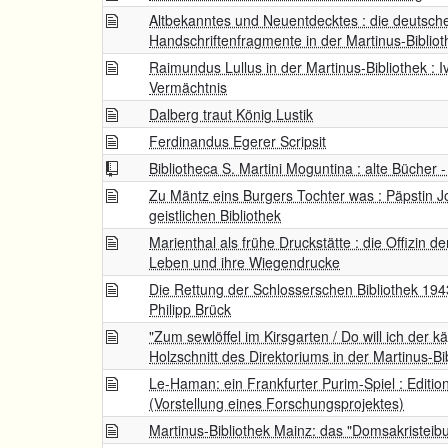
Altbekanntes und Neuentdecktes : die deutsch
Handschriftenfragmente in der Martinus-Bibliot
Raimundus Lullus in der Martinus-Bibliothek : I
Vermächtnis
Dalberg traut König Lustik
Ferdinandus Egerer Scripsit
Bibliotheca S. Martini Moguntina : alte Bücher
Zu Mäntz eins Burgers Tochter was : Päpstin J
geistlichen Bibliothek
Marienthal als frühe Druckstätte : die Offizin
Leben und ihre Wiegendrucke
Die Rettung der Schlosserschen Bibliothek 194
Philipp Brück
"Zum sewlöffel im Kirsgarten / Do will ich der kä
Holzschnitt des Direktoriums in der Martinus-Bib
Le-Haman: ein Frankfurter Purim-Spiel : Editi
(Vorstellung eines Forschungsprojektes)
Martinus-Bibliothek Mainz: das "Domsakristeib