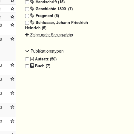
1
Handschrift (15)
Geschichte 1800- (7)
1
Fragment (6)
1
Schlosser, Johann Friedrich
8
Heinrich (5)
Zeige mehr Schlagwörter
8
Publikationstypen
Aufsatz (50)
3
Buch (7)
3
3
3
2