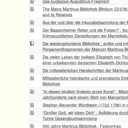
Das Eugippius-Augustinus-Fragment
The Mainz Martinus-Bibliothek Bifolium (D/378)
and its Relatives
Aus der und über die Inkunabelsammlung der M
Der Bassenheimer Reiter und die Folgen? : Ik
frühneuzeitlichen Darstellungen der Mantelteilu
Die wiedergefundene Bibliothek : antike und mitt
Pergamentfragmenten der Mainzer Martinus-Bi
Die vielen Leben der heiligen Elisabeth von T
einer unbekannten deutschen Elisabeth-Dichtu
Die mittelalterlichen Handschriften der Martinus
Mittelalterliche hebräische und aramäische Ei
Bibliothek
"In diesen kindlein findestu grose Kunst" : Mis
Jahrhunderts nach einem Stich von Marcantoni
Stephan Alexander Würdtwein (1722-1796) in d
"Großer Gott, wir loben Dich" : Aufklärung durc
Turins Gesangbuchsammlung
350 Jahre Martinus-Bibliothek : Festvortrag