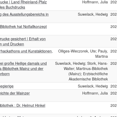
Drucke | Land Rheinland-Pfalz
Hoffmann, Julia
202
 des Buchdrucks
g des Ausstellungsbereichs in
Suwelack, Hedwig
202
Bibliothek hat Notfallkonzept
202
rucke gesichert | Erhalt von
202
ten und Drucken
lturhackathons und Kunstaktionen,
Olliges-Wieczorek, Ute; Pauly,
202
Martina
ei große Heilige damals und
Suwelack, Hedwig; Stork, Hans-
202
s-Bibliothek Mainz und der
Walter; Martinus-Bibliothek
erborn
(Mainz); Erzbischöfliche
Akademische Bibliothek
begierige
Suwelack, Hedwig
202
hichte der Mainzer
Hoffmann, Julia
202
bliothek : Dr. Helmut Hinkel
202