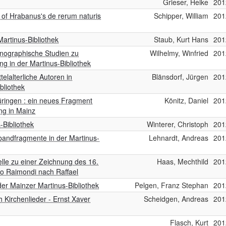
Grieser, Heike
201
 of Hrabanus's de rerum naturis
Schipper, William
201
artinus-Bibliothek
Staub, Kurt Hans
201
onographische Studien zu
Wilhelmy, Winfried
201
ng in der Martinus-Bibliothek
elalterliche Autoren in
Blänsdorf, Jürgen
201
bliothek
hüringen : ein neues Fragment
Könitz, Daniel
201
ng in Mainz
-Bibliothek
Winterer, Christoph
201
nbandfragmente in der Martinus-
Lehnardt, Andreas
201
zelle zu einer Zeichnung des 16.
Haas, Mechthild
201
o Raimondi nach Raffael
er Mainzer Martinus-Bibliothek
Pelgen, Franz Stephan
201
h Kirchenlieder - Ernst Xaver
Scheidgen, Andreas
201
Flasch, Kurt
201