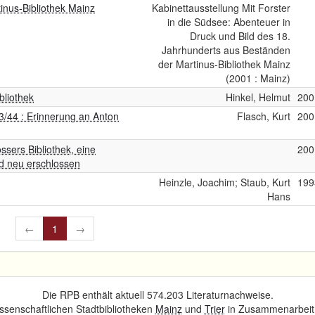
inus-Bibliothek Mainz
Kabinettausstellung Mit Forster
in die Südsee: Abenteuer in
Druck und Bild des 18.
Jahrhunderts aus Beständen
der Martinus-Bibliothek Mainz
(2001 : Mainz)
bliothek
Hinkel, Helmut
200
3/44 : Erinnerung an Anton
Flasch, Kurt
200
ssers Bibliothek, eine
200
ird neu erschlossen
Heinzle, Joachim; Staub, Kurt
199
Hans
←
1
→
Die RPB enthält aktuell 574.203 Literaturnachweise.
senschaftlichen Stadtbibliotheken
Mainz
und
Trier
in Zusammenarbeit