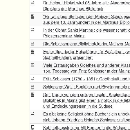
Dr. Helmut Hinkel wird 65 Jahre alt : Akademi
Direktors der Martinus-Bibliothek
"Ein winziges Steinchen der Mainzer Schulgesc
aus dem 13. Jahrhundert in der Martinus-Biblio
In der Obhut Sankt Martins : die wissenschaftli
Priesterseminar Mainz
Die Schlossersche Bibliothek in der Mainzer Ma
Erster illustrierter Reiseführer für Palästina : 
Spätmittelalters präsentiert
Viele Erstausgaben Goethes und anderer Klassi
150. Todestag von Fritz Schlosser in der Mainz
Fritz Schlosser (1780 - 1851): Goethekult und 
Schlossers Welt : Funktion und Physiognomie ei
Der Traum von den seligen Inseln : Kabinettaus
Bibliothek in Mainz gibt einen Einblick in die 
und Entdeckungsreisen in die Südsee
Es gibt keine Seligkeit ohne Bücher : ein unbek
sich Johann Friedrich Heinrich Schlosser mit se
Kabinettausstellung Mit Forster in die Südsee :