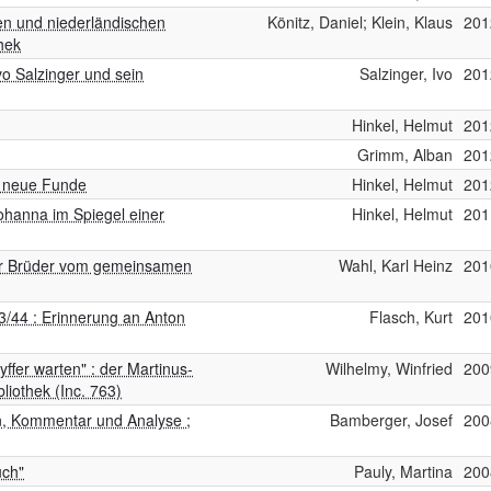
en und niederländischen
Könitz, Daniel; Klein, Klaus
201
hek
vo Salzinger und sein
Salzinger, Ivo
201
Hinkel, Helmut
201
Grimm, Alban
201
 - neue Funde
Hinkel, Helmut
201
ohanna im Spiegel einer
Hinkel, Helmut
201
 der Brüder vom gemeinsamen
Wahl, Karl Heinz
201
3/44 : Erinnerung an Anton
Flasch, Kurt
201
yffer warten" : der Martinus-
Wilhelmy, Winfried
200
liothek (Inc. 763)
on, Kommentar und Analyse ;
Bamberger, Josef
200
uch"
Pauly, Martina
200