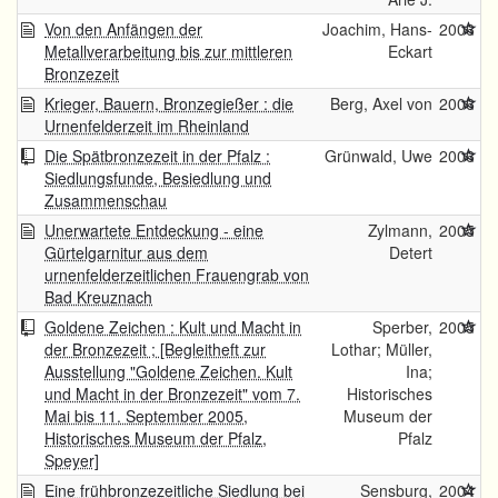
Von den Anfängen der
Joachim, Hans-
2006
Metallverarbeitung bis zur mittleren
Eckart
Bronzezeit
Krieger, Bauern, Bronzegießer : die
Berg, Axel von
2006
Urnenfelderzeit im Rheinland
Die Spätbronzezeit in der Pfalz :
Grünwald, Uwe
2006
Siedlungsfunde, Besiedlung und
Zusammenschau
Unerwartete Entdeckung - eine
Zylmann,
2005
Gürtelgarnitur aus dem
Detert
urnenfelderzeitlichen Frauengrab von
Bad Kreuznach
Goldene Zeichen : Kult und Macht in
Sperber,
2005
der Bronzezeit ; [Begleitheft zur
Lothar; Müller,
Ausstellung "Goldene Zeichen. Kult
Ina;
und Macht in der Bronzezeit" vom 7.
Historisches
Mai bis 11. September 2005,
Museum der
Historisches Museum der Pfalz,
Pfalz
Speyer]
Eine frühbronzezeitliche Siedlung bei
Sensburg,
2004