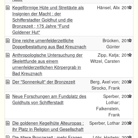
Kegelförmige Hüte und Streitäxte als
Hänsel, Alix
2010
Insignien der Macht : der
Schifferstadter Goldhut und die
Bronzezeit ; 175 Jahre "Fund
Goldener Hut"
Eine reiche urnenfelderzeitliche
Brücken,
2010
Doppelbestattung aus Bad Kreuznach
Günter
Anthropologische Untersuchung der
Zipp, Katja;
2010
Skelettfunde aus einem
Witzel, Carsten
urnenfelderzeitlichen Körpergrab in
Bad Kreuznach
Der "Sonnenkult" der Bronzezeit
Berg, Axel von;
2009
Sirocko, Frank
Neue Forschungen am Fundplatz des
Sperber,
2009
Goldhuts von Schifferstadt
Lothar;
Falkenstein,
Frank
Die goldenen Kegelhüte Alteuropas :
Sperber, Lothar
2009
ihr Platz in Religion und Gesellschaft
Die ältere Bronzezeit : mehr Fragen
Löhr, Hartwig;
2009