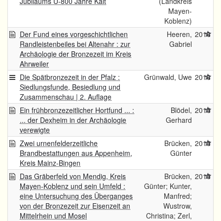
Jubiläums Ü-800 Jahre Kalt
(Landkreis
Mayen-
Koblenz)
Der Fund eines vorgeschichtlichen
Heeren,
2016
Randleistenbeiles bei Altenahr : zur
Gabriel
Archäologie der Bronzezeit im Kreis
Ahrweiler
Die Spätbronzezeit in der Pfalz :
Grünwald, Uwe
2016
Siedlungsfunde, Besiedlung und
Zusammenschau | 2. Auflage
Ein frühbronzezeitlicher Hortfund ... :
Blödel,
2015
... der Dexheim in der Archäologie
Gerhard
verewigte
Zwei urnenfelderzeitliche
Brücken,
2015
Brandbestattungen aus Appenheim,
Günter
Kreis Mainz-Bingen
Das Gräberfeld von Mendig, Kreis
Brücken,
2015
Mayen-Koblenz und sein Umfeld :
Günter; Kunter,
eine Untersuchung des Überganges
Manfred;
von der Bronzezeit zur Eisenzeit an
Wustrow,
Mittelrhein und Mosel
Christina; Zerl,