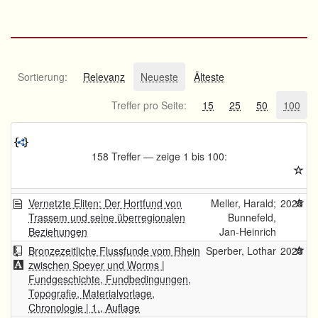
Sortierung:
Relevanz
Neueste
Älteste
Treffer pro Seite:
15
25
50
100
158 Treffer — zeige 1 bis 100:
Vernetzte Eliten: Der Hortfund von
Meller, Harald;
2025
Trassem und seine überregionalen
Bunnefeld,
Beziehungen
Jan-Heinrich
Bronzezeitliche Flussfunde vom Rhein
Sperber, Lothar
2025
zwischen Speyer und Worms |
Fundgeschichte, Fundbedingungen,
Topografie, Materialvorlage,
Chronologie | 1., Auflage