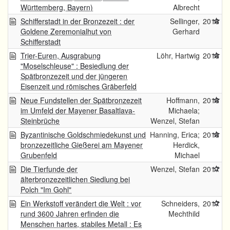
Württemberg, Bayern)
Albrecht
Schifferstadt in der Bronzezeit : der
Sellinger,
2018
Goldene Zeremonialhut von
Gerhard
Schifferstadt
Trier-Euren, Ausgrabung
Löhr, Hartwig
2018
"Moselschleuse" : Besiedlung der
Spätbronzezeit und der jüngeren
Eisenzeit und römisches Gräberfeld
Neue Fundstellen der Spätbronzezeit
Hoffmann,
2018
im Umfeld der Mayener Basaltlava-
Michaela;
Steinbrüche
Wenzel, Stefan
Byzantinische Goldschmiedekunst und
Hanning, Erica;
2018
bronzezeitliche Gießerei am Mayener
Herdick,
Grubenfeld
Michael
Die Tierfunde der
Wenzel, Stefan
2017
älterbronzezeitlichen Siedlung bei
Polch "Im Gohl"
Ein Werkstoff verändert die Welt : vor
Schneiders,
2017
rund 3600 Jahren erfinden die
Mechthild
Menschen hartes, stabiles Metall : Es