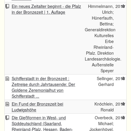
Ein neues Zeitalter beginnt - die Pfalz
Himmelmann,
2019
in der Bronzezeit | 1. Auflage
Ulrich;
Hünerfauth,
Bettina;
Generaldirektion
Kulturelles
Erbe
Rheinland-
Pfalz. Direktion
Landesarchäologie.
Außenstelle
Speyer
Schifferstadt in der Bronzezeit :
Sellinger,
2018
Zeitreise durch Jahrtausende: Der
Gerhard
Goldene Zeremonialhut von
Schifferstadt ...
Ein Fund der Bronzezeit bei
Knöchlein,
2018
Ludwigshöhe
Ronald
Die Gießformen in West- und
Overbeck,
2018
Süddeutschland (Saarland,
Michael;
Rheinland-Pfalz, Hessen, Baden-
Jockenhövel,