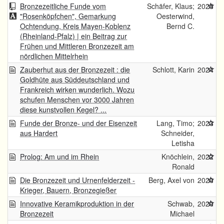
Bronzezeitliche Funde vom
Schäfer, Klaus;
2025
"Rosenköpfchen", Gemarkung
Oesterwind,
Ochtendung, Kreis Mayen-Koblenz
Bernd C.
(Rheinland-Pfalz) | ein Beitrag zur
Frühen und Mittleren Bronzezeit am
nördlichen Mittelrhein
Zauberhut aus der Bronzezeit : die
Schlott, Karin
2024
Goldhüte aus Süddeutschland und
Frankreich wirken wunderlich. Wozu
schufen Menschen vor 3000 Jahren
diese kunstvollen Kegel? ...
Funde der Bronze- und der Eisenzeit
Lang, Timo;
2023
aus Hardert
Schneider,
Letisha
Prolog: Am und im Rhein
Knöchlein,
2022
Ronald
Die Bronzezeit und Urnenfelderzeit -
Berg, Axel von
2020
Krieger, Bauern, Bronzegießer
Innovative Keramikproduktion in der
Schwab,
2020
Bronzezeit
Michael