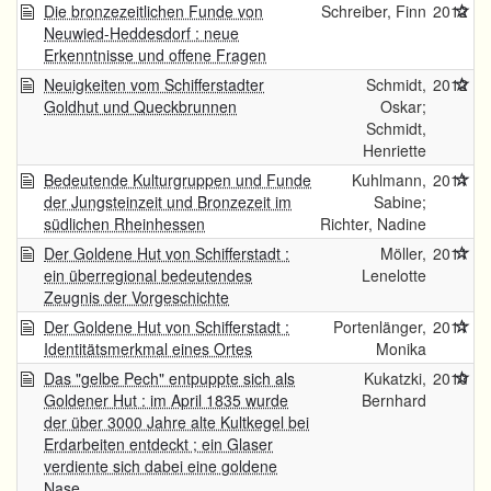
Die bronzezeitlichen Funde von
Schreiber, Finn
2012
Neuwied-Heddesdorf : neue
Erkenntnisse und offene Fragen
Neuigkeiten vom Schifferstadter
Schmidt,
2012
Goldhut und Queckbrunnen
Oskar;
Schmidt,
Henriette
Bedeutende Kulturgruppen und Funde
Kuhlmann,
2011
der Jungsteinzeit und Bronzezeit im
Sabine;
südlichen Rheinhessen
Richter, Nadine
Der Goldene Hut von Schifferstadt :
Möller,
2011
ein überregional bedeutendes
Lenelotte
Zeugnis der Vorgeschichte
Der Goldene Hut von Schifferstadt :
Portenlänger,
2011
Identitätsmerkmal eines Ortes
Monika
Das "gelbe Pech" entpuppte sich als
Kukatzki,
2010
Goldener Hut : im April 1835 wurde
Bernhard
der über 3000 Jahre alte Kultkegel bei
Erdarbeiten entdeckt ; ein Glaser
verdiente sich dabei eine goldene
Nase