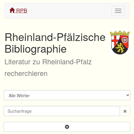
RPB
Navigati
ein/aus
Rheinland-Pfälzische
Bibliographie
Literatur zu Rheinland-Pfalz
recherchieren