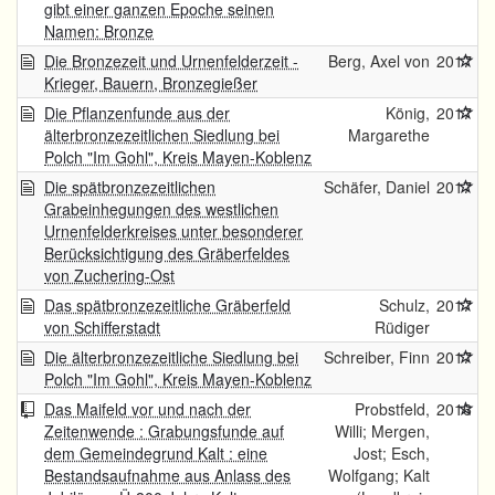
gibt einer ganzen Epoche seinen
Namen: Bronze
Die Bronzezeit und Urnenfelderzeit -
Berg, Axel von
2017
Krieger, Bauern, Bronzegießer
Die Pflanzenfunde aus der
König,
2017
älterbronzezeitlichen Siedlung bei
Margarethe
Polch "Im Gohl", Kreis Mayen-Koblenz
Die spätbronzezeitlichen
Schäfer, Daniel
2017
Grabeinhegungen des westlichen
Urnenfelderkreises unter besonderer
Berücksichtigung des Gräberfeldes
von Zuchering-Ost
Das spätbronzezeitliche Gräberfeld
Schulz,
2017
von Schifferstadt
Rüdiger
Die älterbronzezeitliche Siedlung bei
Schreiber, Finn
2017
Polch "Im Gohl", Kreis Mayen-Koblenz
Das Maifeld vor und nach der
Probstfeld,
2016
Zeitenwende : Grabungsfunde auf
Willi; Mergen,
dem Gemeindegrund Kalt : eine
Jost; Esch,
Bestandsaufnahme aus Anlass des
Wolfgang; Kalt