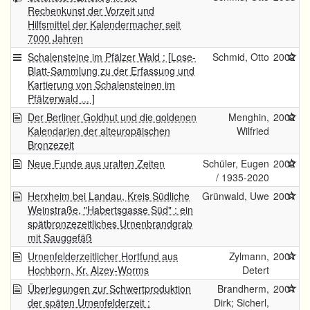
Rechenkunst der Vorzeit und
Hilfsmittel der Kalendermacher seit
7000 Jahren
Schalensteine im Pfälzer Wald : [Lose-
Schmid, Otto
2002
Blatt-Sammlung zu der Erfassung und
Kartierung von Schalensteinen im
Pfälzerwald ... ]
Der Berliner Goldhut und die goldenen
Menghin,
2002
Kalendarien der alteuropäischen
Wilfried
Bronzezeit
Neue Funde aus uralten Zeiten
Schüler, Eugen
2002
/ 1935-2020
Herxheim bei Landau, Kreis Südliche
Grünwald, Uwe
2001
Weinstraße, "Habertsgasse Süd" : ein
spätbronzezeitliches Urnenbrandgrab
mit Sauggefäß
Urnenfelderzeitlicher Hortfund aus
Zylmann,
2001
Hochborn, Kr. Alzey-Worms
Detert
Überlegungen zur Schwertproduktion
Brandherm,
2001
der späten Urnenfelderzeit :
Dirk; Sicherl,