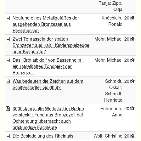
Tanja; Zipp,
Katja
Neufund eines Metallgefäßes der
Knöchlein,
2015
ausgehenden Bronzezeit aus
Ronald
Rheinhessen
Zwei Tonrasseln der späten
Mohr, Michael
2015
Bronzezeit aus Kalt - Kinderspielzeuge
oder Kultgeräte?
Das "Brotlaibidol" von Bassenheim :
Mohr, Michael
2014
ein rätselhaftes Tonobjekt der
Bronzezeit
Was bedeuten die Zeichen auf dem
Schmidt,
2014
Schifferstadter Goldhut?
Oskar;
Schmidt,
Henriette
3000 Jahre alte Werkstatt im Boden
Fuhrmann,
2013
versteckt : Fund aus Bronzezeit bei
Anne
Ochtendung überrascht auch
ortskundige Fachleute
Die Besiedelung des Rheintals
Wolf, Christine
2012