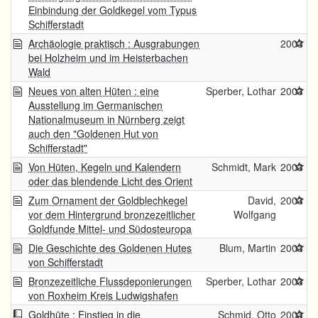
Einbindung der Goldkegel vom Typus
Schifferstadt
Archäologie praktisch : Ausgrabungen
2003
bei Holzheim und im Heisterbachen
Wald
Neues von alten Hüten : eine
Sperber, Lothar
2003
Ausstellung im Germanischen
Nationalmuseum in Nürnberg zeigt
auch den "Goldenen Hut von
Schifferstadt"
Von Hüten, Kegeln und Kalendern
Schmidt, Mark
2003
oder das blendende Licht des Orient
Zum Ornament der Goldblechkegel
David,
2003
vor dem Hintergrund bronzezeitlicher
Wolfgang
Goldfunde Mittel- und Südosteuropa
Die Geschichte des Goldenen Hutes
Blum, Martin
2003
von Schifferstadt
Bronzezeitliche Flussdeponierungen
Sperber, Lothar
2003
von Roxheim Kreis Ludwigshafen
Goldhüte : Einstieg in die
Schmid, Otto
2003