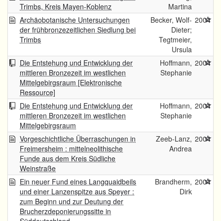
Trimbs, Kreis Mayen-Koblenz
Martina
Archäobotanische Untersuchungen
Becker, Wolf-
2004
der frühbronzezeitlichen Siedlung bei
Dieter;
Trimbs
Tegtmeier,
Ursula
Die Entstehung und Entwicklung der
Hoffmann,
2004
mittleren Bronzezeit im westlichen
Stephanie
Mittelgebirgsraum [Elektronische
Ressource]
Die Entstehung und Entwicklung der
Hoffmann,
2004
mittleren Bronzezeit im westlichen
Stephanie
Mittelgebirgsraum
Vorgeschichtliche Überraschungen in
Zeeb-Lanz,
2004
Freimersheim : mittelneolithische
Andrea
Funde aus dem Kreis Südliche
Weinstraße
Ein neuer Fund eines Langquaidbeils
Brandherm,
2004
und einer Lanzenspitze aus Speyer :
Dirk
zum Beginn und zur Deutung der
Brucherzdeponierungssitte in