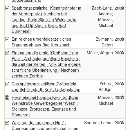
Süddeutschland
Spätbronzezeitliche "Kleinfriedhöfe" in
Zeeb-Lanz,
2003
der Vorderpfalz (Herxheim bei
Andrea;
Landau, Kreis Südliche Weinstraße
Münzer,
und Bad Dürkheim, Kreis Bad
Michael
Dürkheim)
Ein reiches urnenfelderzeitliches
Zylmann,
2003
Frauengrab aus Bad Kreuznach
Detert
Sie bauten die erste "Großstadt" der
Müller, Jürgen
2003
Pfalz : Archäologen öffnen Fenster in
die Zeit der Kelten - Volk ohne eigene
schriftliche Überlieferung - Nachbarn
zeichnen Zerrbild
Das spätbronzezeitliche Gräberfeld
Schulz,
2003
von Schifferstadt, Kreis Ludwigshafen
Rüdiger
Herxheim bei Landau Kreis Südliche
Münzer,
2003
Weinstraße Gewerbegebiet "West" :
Michael
Steinzeit, Bronzezeit, Eisenzeit und
Römerzeit
Wer trug den goldenen Hut? :
Sperber, Lothar
2003
Überlegungen zur gesellschaftlichen