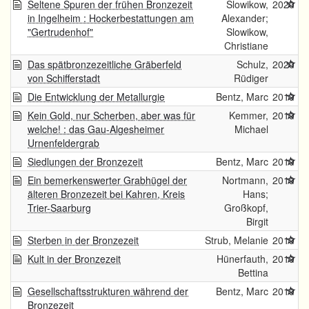
Seltene Spuren der frühen Bronzezeit
Slowikow,
2020
in Ingelheim : Hockerbestattungen am
Alexander;
"Gertrudenhof"
Slowikow,
Christiane
Das spätbronzezeitliche Gräberfeld
Schulz,
2020
von Schifferstadt
Rüdiger
Die Entwicklung der Metallurgie
Bentz, Marc
2019
Kein Gold, nur Scherben, aber was für
Kemmer,
2019
welche! : das Gau-Algesheimer
Michael
Urnenfeldergrab
Siedlungen der Bronzezeit
Bentz, Marc
2019
Ein bemerkenswerter Grabhügel der
Nortmann,
2019
älteren Bronzezeit bei Kahren, Kreis
Hans;
Trier-Saarburg
Großkopf,
Birgit
Sterben in der Bronzezeit
Strub, Melanie
2019
Kult in der Bronzezeit
Hünerfauth,
2019
Bettina
Gesellschaftsstrukturen während der
Bentz, Marc
2019
Bronzezeit