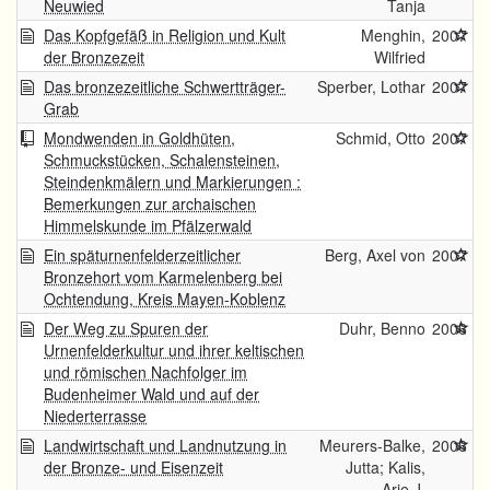
Neuwied
Tanja
Das Kopfgefäß in Religion und Kult
Menghin,
2007
der Bronzezeit
Wilfried
Das bronzezeitliche Schwertträger-
Sperber, Lothar
2007
Grab
Mondwenden in Goldhüten,
Schmid, Otto
2007
Schmuckstücken, Schalensteinen,
Steindenkmälern und Markierungen :
Bemerkungen zur archaischen
Himmelskunde im Pfälzerwald
Ein späturnenfelderzeitlicher
Berg, Axel von
2007
Bronzehort vom Karmelenberg bei
Ochtendung, Kreis Mayen-Koblenz
Der Weg zu Spuren der
Duhr, Benno
2006
Urnenfelderkultur und ihrer keltischen
und römischen Nachfolger im
Budenheimer Wald und auf der
Niederterrasse
Landwirtschaft und Landnutzung in
Meurers-Balke,
2006
der Bronze- und Eisenzeit
Jutta; Kalis,
Arie J.