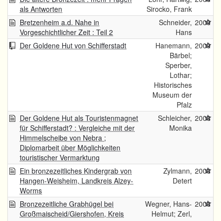
als Antworten
Sirocko, Frank
Bretzenheim a.d. Nahe in
Schneider,
2009
Vorgeschichtlicher Zeit : Teil 2
Hans
Der Goldene Hut von Schifferstadt
Hanemann,
2009
Bärbel;
Sperber,
Lothar;
Historisches
Museum der
Pfalz
Der Goldene Hut als Touristenmagnet
Schleicher,
2008
für Schifferstadt? : Vergleiche mit der
Monika
Himmelscheibe von Nebra ;
Diplomarbeit über Möglichkeiten
touristischer Vermarktung
Ein bronzezeitliches Kindergrab von
Zylmann,
2008
Hangen-Weisheim, Landkreis Alzey-
Detert
Worms
Bronzezeitliche Grabhügel bei
Wegner, Hans-
2008
Großmaischeid/Giershofen, Kreis
Helmut; Zerl,