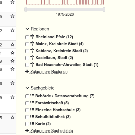
6
5
Regionen
2
Rheinland-Pfalz (12)
Mainz, Kreisfreie Stadt (4)
2
Koblenz, Kreisfreie Stadt (2)
1
Kastellaun, Stadt (2)
9
Bad Neuenahr-Ahrweiler, Stadt (1)
6
Zeige mehr Regionen
6
Sachgebiete
Behörde / Datenverarbeitung (7)
5
Forstwirtschaft (5)
Einzelne Hochschule (3)
Schulbibliothek (3)
5
Karte (2)
Zeige mehr Sachgebiete