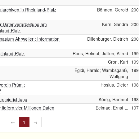
archiven in Rheinland-Pfalz
Bönnen, Gerold
200
er Datenverarbeitung am
Kern, Sandra
200
nland-Pfalz
asium Ahrweiler : Information
Dillenburger, Dietrich
200
inland-Pfalz
Roos, Helmut; Jullien, Alfred
199
Cron, Kurt
199
Egidi, Harald; Wambsganß,
199
Wolfgang
erein Prüm :
Hosius, Dieter
198
V
rsteinrichtung
König, Hartmut
198
liefern vier Millionen Daten
Eelmae, Ernst L.
197
←
1
→