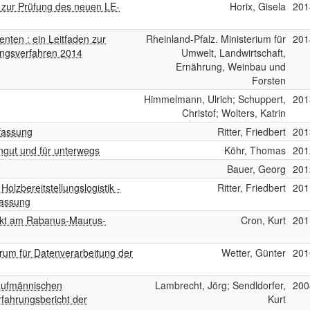
n zur Prüfung des neuen LE-
Horix, Gisela
201
nten : ein Leitfaden zur
Rheinland-Pfalz. Ministerium für
201
ungsverfahren 2014
Umwelt, Landwirtschaft,
Ernährung, Weinbau und
Forsten
Himmelmann, Ulrich; Schuppert,
201
Christof; Wolters, Katrin
rfassung
Ritter, Friedbert
201
ngut und für unterwegs
Köhr, Thomas
201
Bauer, Georg
201
 Holzbereitstellungslogistik -
Ritter, Friedbert
201
fassung
jekt am Rabanus-Maurus-
Cron, Kurt
201
rum für Datenverarbeitung der
Wetter, Günter
201
Kaufmännischen
Lambrecht, Jörg; Sendldorfer,
200
fahrungsbericht der
Kurt