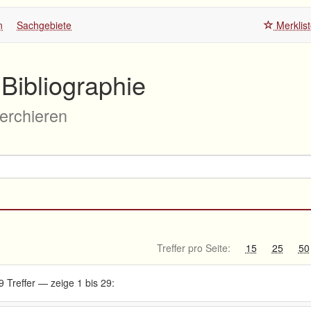
n
Sachgebiete
Merklis
Bibliographie
herchieren
Treffer pro Seite:
15
25
50
9 Treffer — zeige 1 bis 29: