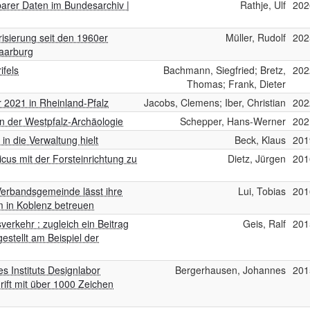
arer Daten im Bundesarchiv |
Rathje, Ulf
202
isierung seit den 1960er
Müller, Rudolf
202
Saarburg
fels
Bachmann, Siegfried; Bretz,
202
Thomas; Frank, Dieter
2021 in Rheinland-Pfalz
Jacobs, Clemens; Iber, Christian
202
in der Westpfalz-Archäologie
Schepper, Hans-Werner
202
in die Verwaltung hielt
Beck, Klaus
201
cus mit der Forsteinrichtung zu
Dietz, Jürgen
201
Verbandsgemeinde lässt ihre
Lui, Tobias
201
 in Koblenz betreuen
erkehr : zugleich ein Beitrag
Geis, Ralf
201
estellt am Beispiel der
es Instituts Designlabor
Bergerhausen, Johannes
201
rift mit über 1000 Zeichen