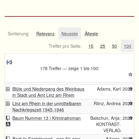
Sortierung:
Relevanz
Neueste
Älteste
Treffer pro Seite:
15
25
50
100
178 Treffer — zeige 1 bis 100:
Blüte und Niedergang des Weinbaus
Adams, Karl
2025
in Stadt und Amt Linz am Rhein
Linz am Rhein in der unmittelbaren
Rönz, Andrea
2025
Nachkriegszeit 1945-1946
Baum Nummer 13 | Kriminalroman
Balschun, Anja;
2025
KONTRAST-
VERLAG
Back to Fastelovend - was für eine
Adams,
2025