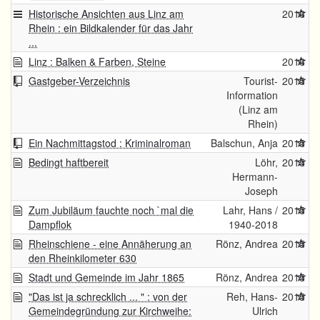
Historische Ansichten aus Linz am
2016
Rhein : ein Bildkalender für das Jahr
...
Linz : Balken & Farben, Steine
2016
Gastgeber-Verzeichnis
Tourist-
2015
Information
(Linz am
Rhein)
Ein Nachmittagstod : Kriminalroman
Balschun, Anja
2015
Bedingt haftbereit
Löhr,
2015
Hermann-
Joseph
Zum Jubiläum fauchte noch `mal die
Lahr, Hans /
2015
Dampflok
1940-2018
Rheinschiene - eine Annäherung an
Rönz, Andrea
2015
den Rheinkilometer 630
Stadt und Gemeinde im Jahr 1865
Rönz, Andrea
2015
"Das ist ja schrecklich ... " : von der
Reh, Hans-
2015
Gemeindegründung zur Kirchweihe:
Ulrich