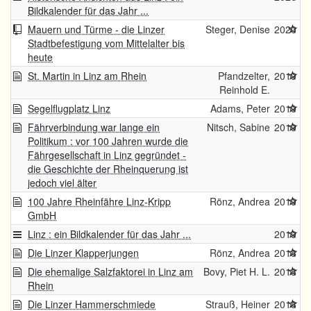
Bildkalender für das Jahr ...
Mauern und Türme - die Linzer
Steger, Denise
2020
Stadtbefestigung vom Mittelalter bis
heute
St. Martin in Linz am Rhein
Pfandzelter,
2019
Reinhold E.
Segelflugplatz Linz
Adams, Peter
2019
Fährverbindung war lange ein
Nitsch, Sabine
2019
Politikum : vor 100 Jahren wurde die
Fährgesellschaft in Linz gegründet -
die Geschichte der Rheinquerung ist
jedoch viel älter
100 Jahre Rheinfähre Linz-Kripp
Rönz, Andrea
2019
GmbH
Linz : ein Bildkalender für das Jahr ...
2019
Die Linzer Klapperjungen
Rönz, Andrea
2018
Die ehemalige Salzfaktorei in Linz am
Bovy, Piet H. L.
2018
Rhein
Die Linzer Hammerschmiede
Strauß, Heiner
2018