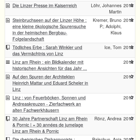
Die Linzer Presse im Kaiserreich
Löhr, Johannes
2018
Martin
Steinbruchseen auf der Linzer Höhe :
Kremer, Bruno
2018
eine kleine ökologische Spurensuche
P.; Adolphi,
in der heimischen Bergbau-
Klaus
Folgelandschaft
Tödliches Erbe : Sarah Winkler und
Ice, Tom
2018
das Vermächtnis von Linz
Linz am Rhein : ein Bildkalender mit
2018
historischen Ansichten für das Jahr ...
Auf den Spuren der Architekten
2017
Heinrich Mattar und Eduard Scheler in
Linz
Linz : von Feuerböcken, Sonnen und
2017
Andreaskreuzen - Zierfachwerk an
alten Fachwerkhäusern
30 Jahre Partnerschaft Linz am Rhein
Rönz, Andrea
2017
& Pornic | = 30 années de jumelage
Linz am Rhein & Pornic
Die rheinischen Disharmonists :
Balschun, Anja
2017