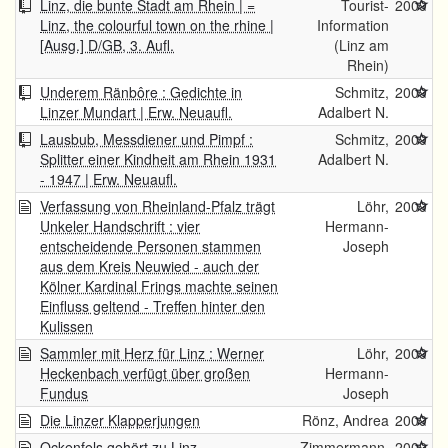
Linz, die bunte Stadt am Rhein | =
Tourist-
2009
Linz, the colourful town on the rhine |
Information
[Ausg.] D/GB, 3. Aufl.
(Linz am
Rhein)
Underem Ränbôre : Gedichte in
Schmitz,
2009
Linzer Mundart | Erw. Neuaufl.
Adalbert N.
Lausbub, Messdiener und Pimpf :
Schmitz,
2009
Splitter einer Kindheit am Rhein 1931
Adalbert N.
- 1947 | Erw. Neuaufl.
Verfassung von Rheinland-Pfalz trägt
Löhr,
2009
Unkeler Handschrift : vier
Hermann-
entscheidende Personen stammen
Joseph
aus dem Kreis Neuwied - auch der
Kölner Kardinal Frings machte seinen
Einfluss geltend - Treffen hinter den
Kulissen
Sammler mit Herz für Linz : Werner
Löhr,
2009
Heckenbach verfügt über großen
Hermann-
Fundus
Joseph
Die Linzer Klapperjungen
Rönz, Andrea
2009
Ockenfels gehört zu Linz
Zimmermann,
2009