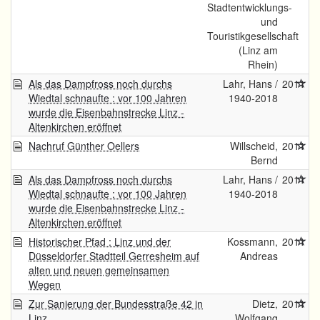
Stadtentwicklungs-
und
Touristikgesellschaft
(Linz am
Rhein)
Als das Dampfross noch durchs
Lahr, Hans /
2011
Wiedtal schnaufte : vor 100 Jahren
1940-2018
wurde die Eisenbahnstrecke Linz -
Altenkirchen eröffnet
Nachruf Günther Oellers
Willscheid,
2011
Bernd
Als das Dampfross noch durchs
Lahr, Hans /
2011
Wiedtal schnaufte : vor 100 Jahren
1940-2018
wurde die Eisenbahnstrecke Linz -
Altenkirchen eröffnet
Historischer Pfad : Linz und der
Kossmann,
2011
Düsseldorfer Stadtteil Gerresheim auf
Andreas
alten und neuen gemeinsamen
Wegen
Zur Sanierung der Bundesstraße 42 in
Dietz,
2011
Linz
Wolfgang