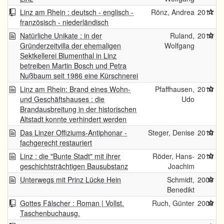
Linz am Rhein : deutsch - englisch -
Rönz, Andrea
2011
französisch - niederländisch
Natürliche Unikate : in der
Ruland,
2010
Gründerzeitvilla der ehemaligen
Wolfgang
Sektkellerei Blumenthal in Linz
betreiben Martin Bosch und Petra
Nußbaum seit 1986 eine Kürschnerei
Linz am Rhein: Brand eines Wohn-
Pfaffhausen,
2010
und Geschäftshauses : die
Udo
Brandausbreitung in der historischen
Altstadt konnte verhindert werden
Das Linzer Offiziums-Antiphonar -
Steger, Denise
2010
fachgerecht restauriert
Linz : die "Bunte Stadt" mit ihrer
Röder, Hans-
2010
geschichtsträchtigen Bausubstanz
Joachim
Unterwegs mit Prinz Lücke Hein
Schmidt,
2009
Benedikt
Gottes Fälscher : Roman | Vollst.
Ruch, Günter
2009
Taschenbuchausg.