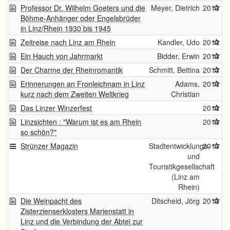
Professor Dr. Wilhelm Goeters und die
Meyer, Dietrich
2013
Böhme-Anhänger oder Engelsbrüder
in Linz/Rhein 1930 bis 1945
Zeitreise nach Linz am Rhein
Kandler, Udo
2013
Ein Hauch von Jahrmarkt
Bidder, Erwin
2013
Der Charme der Rheinromantik
Schmitt, Bettina
2013
Erinnerungen an Fronleichnam in Linz
Adams,
2013
kurz nach dem Zweiten Weltkrieg
Christian
Das Linzer Winzerfest
2013
Linzsichten : "Warum ist es am Rhein
2013
so schön?"
Strünzer Magazin
Stadtentwicklungs-
2013
und
Touristikgesellschaft
(Linz am
Rhein)
Die Weinpacht des
Ditscheid, Jörg
2013
Zisterzienserklosters Marienstatt in
Linz und die Verbindung der Abtei zur