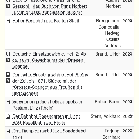
Session! | das Buch von Prinz Norbert
Norbert
II, vun dr Jass, zur Session 2023/24
Hoher Besuch in der Bunten Stadt
Brengmann-
2024
Domogalla,
Hedwig;
Ocklitz,
Andreas
Deutsche Einsatzgewichte, Heft 2: Ab
Brand, Ulrich
2024
ca. 1871. Gewichte mit der "Driesen-
Spange"
Deutsche Einsatzgewichte, Heft 8: Aus
Brand, Ulrich
2024
der Zeit bis 1871. Stücke mit der
"Crossen-Spange" aus Preußen (II)
und Sachsen
Verwendung eines Leihstempels am
Raber, Bernd
2023
Postamt Linz (Rhein)
Der Bahnhof Rosengarten in Linz :
Stern, Volkhard
2023
BAG-Basaltbahn am Rhein
Drei Dampfer nach Linz : Sonderfahrt
Terjung,
2023
1974
Bernhard