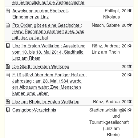
ein Seitenblick auf die Zeitgeschichte
Anweisung an den Rheinzoll-
Philippi,
2015
Einnehmer zu Linz
Nikolaus
Pro Orden gibt es eine Geschichte :
Nitsch, Sabine
2014
Herwi Rechmann sammelt alles, was
mit Linz zu tun hat
Linz im Ersten Weltkrieg : Ausstellung
Rönz, Andrea;
2014
vom 10. bis 18. Mai 2014, Stadthalle
Linz am Rhein
Linz am Rhein
Die Stadt im Ersten Weltkrieg
2014
F 16 stürzt über dem Roniger Hof ab :
2014
Jahrestag ; am 28. Mai 1984 wurde
ein Albtraum wahr: Zwei Menschen
kamen ums Leben
Linz am Rhein im Ersten Weltkrieg
Rönz, Andrea
2014
Gastgeber-Verzeichnis
Stadtentwicklungs-
2014
und
Touristikgesellschaft
(Linz am
Rhein)