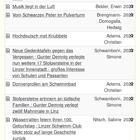
Musik liegt in der Luft
Bidder, Erwin
2023
Vom Schwarzen Peter im Pulverturm
Brengmann-
2023
Domogalla,
Hedwig
Hochdeutsch met Knubbele
Adams,
2023
Christian
Neue Gedenktafeln gegen das
Schwamborn,
2023
Vergessen : Gunter Demnig verlegte
Simone
nun weitere 17 Stolpersteine in der
Linzer Innenstadt - großes Interesse
von Schulen und Passanten
Donnergrollen am Schwimmbad
Adams,
2022
Christian
Stolpersteine erinnern an jüdische
Schwamborn,
2022
Familien : Gunter Demnig verlegt
Simone
zwölf Mahnmale in Linz
Wasserratten feiern ihren 100.
Nitsch, Sabine
2022
Geburtstag : Linzer Schwimm-Club
blickt stolz auf lange Geschichte
zurück