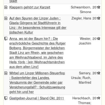
Stadt
Klappern gehört zur Karzeit
Schwamborn,
2012
Simone
Auf den Spuren der Linzer Juden :
Ziegler, Hans
2012
Gisela Görgens ist Stadtführerin in
Linz ; ihr besonderes Interesse gilt der
jüdischen Kultur
Anna, wo ist der Baum hin? : Die
Wester,
2012
erschröckliche Geschichte des Rutger
Joachim
Botberg, Bürgermeister der lieblichen
Stadt Linz am Rhein, wie geschehen
am Weihnachtsabend, im Jahre des
Heils 1bnb ; [ein Weihnachtsmärchen
aus dem alten Linz]
Wirbel um Linzer Millionen-Steuerflop
Samary,
2012
: Systemfehler des Landes,
Ursula; Ruch,
Versäumnis der Gemeinde oder gar
Manfred
Versicherungsfall? ; Schuldzuweisung
geht hin und her
Gastgeber-Journal | Stand Okt. 2011
Herschbach,
2011
Thomas;