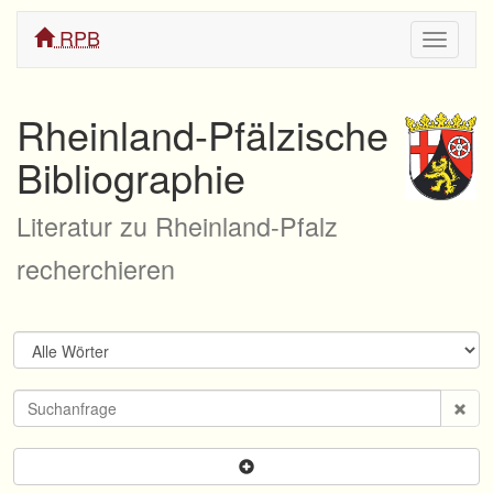
RPB
Navigati
ein/aus
Rheinland-Pfälzische
Bibliographie
Literatur zu Rheinland-Pfalz
recherchieren