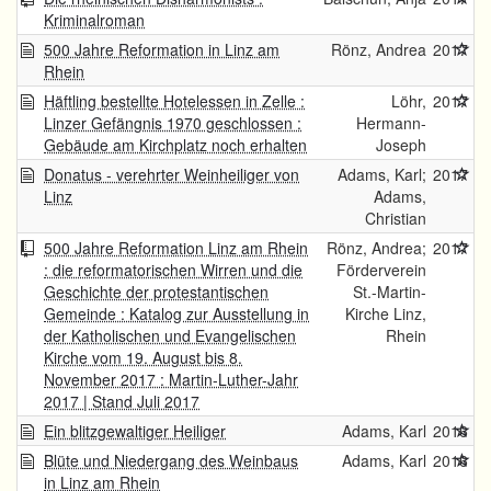
Kriminalroman
500 Jahre Reformation in Linz am
Rönz, Andrea
2017
Rhein
Häftling bestellte Hotelessen in Zelle :
Löhr,
2017
Linzer Gefängnis 1970 geschlossen :
Hermann-
Gebäude am Kirchplatz noch erhalten
Joseph
Donatus - verehrter Weinheiliger von
Adams, Karl;
2017
Linz
Adams,
Christian
500 Jahre Reformation Linz am Rhein
Rönz, Andrea;
2017
: die reformatorischen Wirren und die
Förderverein
Geschichte der protestantischen
St.-Martin-
Gemeinde : Katalog zur Ausstellung in
Kirche Linz,
der Katholischen und Evangelischen
Rhein
Kirche vom 19. August bis 8.
November 2017 : Martin-Luther-Jahr
2017 | Stand Juli 2017
Ein blitzgewaltiger Heiliger
Adams, Karl
2016
Blüte und Niedergang des Weinbaus
Adams, Karl
2016
in Linz am Rhein