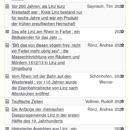
Vor 200 Jahren: als Linz kurz
Saynisch, Tim
2022
Kreisstadt war : Kreis Linz bestand nur
für sechs Jahre und war ein Produkt
der frühen preußischen Herrschaft
Das alte Linz am Rhein in Farbe : ein
2022
Bildkalender für das Jahr ...
"Biß das von diesen vögeln frey, nicht
Rönz, Andrea
2022
ein Feder mehr ubrig sey" : die
Massenhinrichtung von Räubern und
Mördern 1612/13 in Linz und
Umgebung
Vom Rhein mit der Bahn auf den
Schönhofen,
2022
Westerwald : vor 110 Jahren wurde
Werner
die Eisenbahnstrecke von Linz nach
Altenkirchen eröffnet
Teuflische Zeiten
Vollmer, Rudolf
2021
Die Anfänge der rheinischen
Rönz, Andrea
2021
Diasporagemeinde Linz in der ersten
Hälfte des 19. Jahrhunderts
Historische Ansichten aus Linz : ein
2020