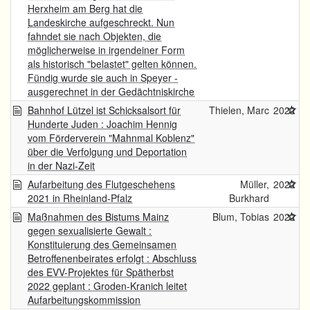
Herxheim am Berg hat die
Landeskirche aufgeschreckt. Nun
fahndet sie nach Objekten, die
möglicherweise in irgendeiner Form
als historisch "belastet" gelten können.
Fündig wurde sie auch in Speyer -
ausgerechnet in der Gedächtniskirche
Bahnhof Lützel ist Schicksalsort für
Thielen, Marc
2022
Hunderte Juden : Joachim Hennig
vom Förderverein "Mahnmal Koblenz"
über die Verfolgung und Deportation
in der Nazi-Zeit
Aufarbeitung des Flutgeschehens
Müller,
2022
2021 in Rheinland-Pfalz
Burkhard
Maßnahmen des Bistums Mainz
Blum, Tobias
2022
gegen sexualisierte Gewalt :
Konstituierung des Gemeinsamen
Betroffenenbeirates erfolgt : Abschluss
des EVV-Projektes für Spätherbst
2022 geplant : Groden-Kranich leitet
Aufarbeitungskommission