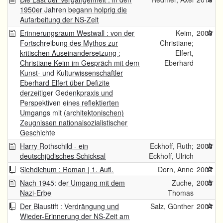
1950er Jahren begann holprig die
Aufarbeitung der NS-Zeit
Erinnerungsraum Westwall : von der
Keim,
2009
Fortschreibung des Mythos zur
Christiane;
kritischen Auseinandersetzung ;
Elfert,
Christiane Keim im Gespräch mit dem
Eberhard
Kunst- und Kulturwissenschaftler
Eberhard Elfert über Defizite
derzeitiger Gedenkpraxis und
Perspektiven eines reflektierten
Umgangs mit (architektonischen)
Zeugnissen nationalsozialistischer
Geschichte
Harry Rothschild - ein
Eckhoff, Ruth;
2008
deutschjüdisches Schicksal
Eckhoff, Ulrich
Siehdichum : Roman | 1. Aufl.
Dorn, Anne
2007
Nach 1945: der Umgang mit dem
Zuche,
2005
Nazi-Erbe
Thomas
Der Blaustift : Verdrängung und
Salz, Günther
2004
Wieder-Erinnerung der NS-Zeit am