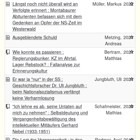
Längst noch nicht überall wird an
Müller, Markus
2022
Verfolgte erinnert : Montabaurer
Abiturienten befassen sich mit dem
Gedenken an Opfer der NS-Zeit im
Westerwald
Ausgeblendete Schuld
Metzing,
2021
Andreas
Wie konnte es passieren :
Bertram,
2021
Regierungsbunker, KZ im Ahrtal,
Matthias
Lager Rebstock? : Fallanalyse zur
Erinnerungskultur
Er war ja "nur" in der SS :
Jungbluth, Uli
2021
Geschichtsforscher Dr. Uli Jungbluth :
beim Nationalsozialismus verfängt
keine Verharmlosung
"Ich lehne es ab, seine Untaten auf
Schafmeister,
2020
mich zu nehmen" : Selbstdeutung und
Mathias
Vergangenheitsbewältigung des
intellektuellen Mitläufers Gerhard
Nebel (1933-1951)
Die Last der Vergangenheit : in den
Redmer, Axel
2019