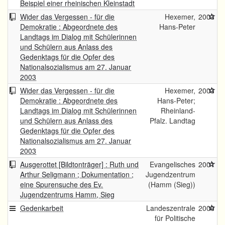
Beispiel einer rheinischen Kleinstadt
Wider das Vergessen - für die
Hexemer,
2003
Demokratie : Abgeordnete des
Hans-Peter
Landtags im Dialog mit Schülerinnen
und Schülern aus Anlass des
Gedenktags für die Opfer des
Nationalsozialismus am 27. Januar
2003
Wider das Vergessen - für die
Hexemer,
2003
Demokratie : Abgeordnete des
Hans-Peter;
Landtags im Dialog mit Schülerinnen
Rheinland-
und Schülern aus Anlass des
Pfalz. Landtag
Gedenktags für die Opfer des
Nationalsozialismus am 27. Januar
2003
Ausgerottet [Bildtonträger] : Ruth und
Evangelisches
2001
Arthur Seligmann ; Dokumentation ;
Jugendzentrum
eine Spurensuche des Ev.
(Hamm (Sieg))
Jugendzentrums Hamm, Sieg
Gedenkarbeit
Landeszentrale
2000
für Politische