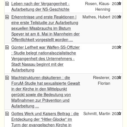
Leben nach der Vergangenheit -
Rosen, Klaus-
2025
Aufarbeitung der NS-Geschichte
Henning
Erkenntnisse und erste Reaktionen |
Mathes, Hubert
2025
eine erste Teilstudie zur Aufarbeitung
sexuellen Missbrauchs im Bistum
Speyer ist am 8. Mai in Mannheim der
Öffentlichkeit vorgestellt worden ...
Günter Leifheit war Waffen-SS-Offizier
2024
: Studie belegt nationalsozialistische
Vergangenheit des Unternehmers -
Stadt Nassau beginnt mit der
Aufarbeitung
Machtstrukturen diskutieren : die
Riesterer,
2024
ForuM-Studie hat sexualisierte Gewalt
Florian
in der Kirche in den Mittelpunkt
gerückt sowie die Bedeutung von
Maßnahmen zur Prävention und
Aufarbeitung ...
Gottes Werk und Kaisers Beitrag : die
Schmitt, Martin
2023
Entdeckung der "Hitler-Glocke" im
Turm der evangelischen Kirche in