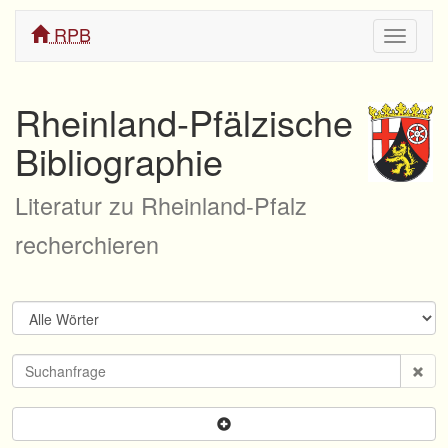
RPB
Navigati
ein/aus
Rheinland-Pfälzische
Bibliographie
Literatur zu Rheinland-Pfalz
recherchieren