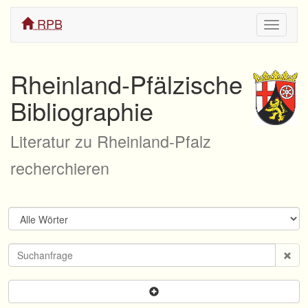
RPB
Navigati
ein/aus
Rheinland-Pfälzische
Bibliographie
Literatur zu Rheinland-Pfalz
recherchieren