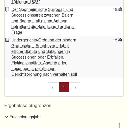
Tübingen 1828"
Der Sponheimische Surrogat- und
1828
Successionsstreit zwischen Baiern
und Baden : mit einem Anhang,
betreffend die Baierische Territorial-
Frage
Undergerichts-Ordnung der hindern
1578
Graueschafft Spanheym : dabei
etliche Statuta und Satzungen in
Successionen oder Erbfällen,
Einkindschafften, Abdrieb oder
Losungen ... peinlischen
Gerichtsordnung nach verhalten soll
←
1
→
Ergebnisse eingrenzen:
Erscheinungsjahr