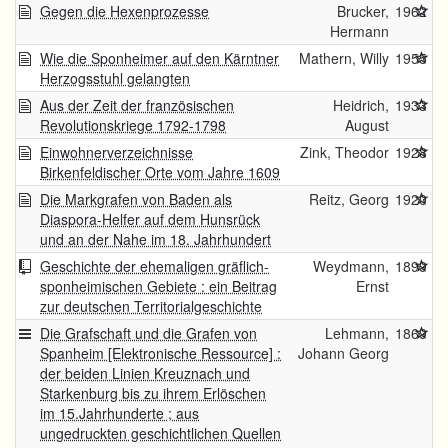
Gegen die Hexenprozesse
Brucker,
1962
Hermann
Wie die Sponheimer auf den Kärntner
Mathern, Willy
1955
Herzogsstuhl gelangten
Aus der Zeit der französischen
Heidrich,
1933
Revolutionskriege 1792-1798
August
Einwohnerverzeichnisse
Zink, Theodor
1928
Birkenfeldischer Orte vom Jahre 1609
Die Markgrafen von Baden als
Reitz, Georg
1920
Diaspora-Helfer auf dem Hunsrück
und an der Nahe im 18. Jahrhundert
Geschichte der ehemaligen gräflich-
Weydmann,
1899
sponheimischen Gebiete : ein Beitrag
Ernst
zur deutschen Territorialgeschichte
Die Grafschaft und die Grafen von
Lehmann,
1869
Spanheim [Elektronische Ressource] :
Johann Georg
der beiden Linien Kreuznach und
Starkenburg bis zu ihrem Erlöschen
im 15.Jahrhunderte ; aus
ungedruckten geschichtlichen Quellen