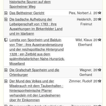
historische Spuren auf dem
Sponheimer Weg
Das Beltheimer Gericht
Pies, Norbert J.
2014
Die badische Aufhebung der
Heiderich,
2014
Leibeigenschaft von 1783 : ihre
Freimut
Auswirkungen im Birkenfelder Land
und im Idarbann
Loretta von Sponheim und Balduin
Wild, Klaus
2014
von Trier : ihre Auseinandersetzung
Eberhard
und der reichspolitische Hintergrund
1328 ; ein Zeitbild aus dem
spätmittelalterlichen Nahe-Hunsrück-
Moselland
Die Grafschaft Spanheim und die
Wagner,
2013
Ortenburger
Gerhard
Der Mund des Volkes und der
Zimmer, Rudolf
2013
Missbrauch mit dem Taubenhalten :
hintersponheimische Pfarrer
verhandeln mit den Landesherren
über ihr Einkommen