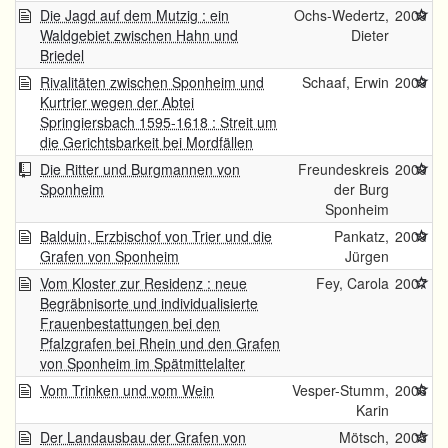
Die Jagd auf dem Mutzig : ein
Ochs-Wedertz,
2009
Waldgebiet zwischen Hahn und
Dieter
Briedel
Rivalitäten zwischen Sponheim und
Schaaf, Erwin
2009
Kurtrier wegen der Abtei
Springiersbach 1595-1618 : Streit um
die Gerichtsbarkeit bei Mordfällen
Die Ritter und Burgmannen von
Freundeskreis
2009
Sponheim
der Burg
Sponheim
Balduin, Erzbischof von Trier und die
Pankatz,
2009
Grafen von Sponheim
Jürgen
Vom Kloster zur Residenz : neue
Fey, Carola
2007
Begräbnisorte und individualisierte
Frauenbestattungen bei den
Pfalzgrafen bei Rhein und den Grafen
von Sponheim im Spätmittelalter
Vom Trinken und vom Wein
Vesper-Stumm,
2006
Karin
Der Landausbau der Grafen von
Mötsch,
2005