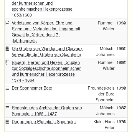
der kurtrierischen und
sponheimischen Hexenprozesse
1653/1660
Verletzung von Körper, Ehre und
Rummel,
1993
Eigentum : Varianten im Umgang mit
Walter
Gewalt in Dörfern des 17.
Jahrhunderts
Die Grafen von Vianden und Clervaux,
Mötsch,
1991
Verwandte der Grafen von Sponheim
Johannes
Bauern, Herren und Hexen : Studien
Rummel,
1991
zur Sozialgeschichte sponheimischer
Walter
und kurtrierischer Hexenprozesse
1574 - 1664
Der Sponheimer Bote
Freundeskreis
1990
der Burg
Sponheim
Regesten des Archivs der Grafen von
Mötsch,
1987
Sponheim : 1065 - 1437
Johannes
Der gemeine Pfennig in Sponheim
Klein, Hans
1973
Peter