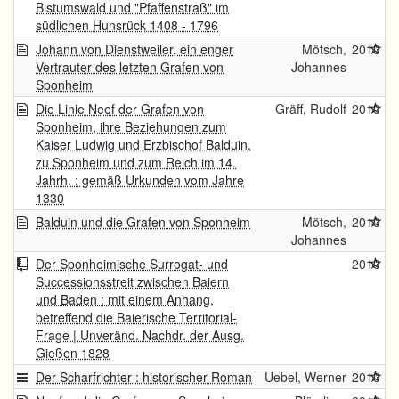
Bistumswald und "Pfaffenstraß" im
südlichen Hunsrück 1408 - 1796
Johann von Dienstweiler, ein enger
Mötsch,
2010
Vertrauter des letzten Grafen von
Johannes
Sponheim
Die Linie Neef der Grafen von
Gräff, Rudolf
2010
Sponheim, ihre Beziehungen zum
Kaiser Ludwig und Erzbischof Balduin,
zu Sponheim und zum Reich im 14.
Jahrh. : gemäß Urkunden vom Jahre
1330
Balduin und die Grafen von Sponheim
Mötsch,
2010
Johannes
Der Sponheimische Surrogat- und
2010
Successionsstreit zwischen Baiern
und Baden : mit einem Anhang,
betreffend die Baierische Territorial-
Frage | Unveränd. Nachdr. der Ausg.
Gießen 1828
Der Scharfrichter : historischer Roman
Uebel, Werner
2010