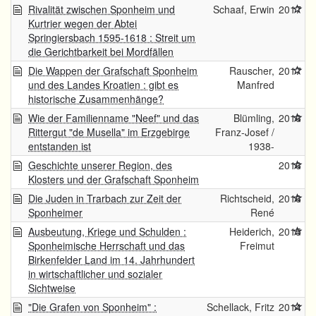
Rivalität zwischen Sponheim und
Schaaf, Erwin
2017
Kurtrier wegen der Abtei
Springiersbach 1595-1618 : Streit um
die Gerichtbarkeit bei Mordfällen
Die Wappen der Grafschaft Sponheim
Rauscher,
2017
und des Landes Kroatien : gibt es
Manfred
historische Zusammenhänge?
Wie der Familienname "Neef" und das
Blümling,
2016
Rittergut "de Musella" im Erzgebirge
Franz-Josef /
entstanden ist
1938-
Geschichte unserer Region, des
2016
Klosters und der Grafschaft Sponheim
Die Juden in Trarbach zur Zeit der
Richtscheid,
2016
Sponheimer
René
Ausbeutung, Kriege und Schulden :
Heiderich,
2015
Sponheimische Herrschaft und das
Freimut
Birkenfelder Land im 14. Jahrhundert
in wirtschaftlicher und sozialer
Sichtweise
"Die Grafen von Sponheim" :
Schellack, Fritz
2014