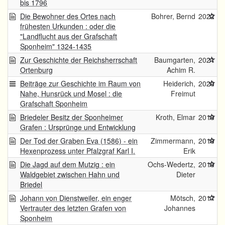
bis 1796
Die Bewohner des Ortes nach
Bohrer, Bernd
2022
frühesten Urkunden : oder die
"Landflucht aus der Grafschaft
Sponheim" 1324-1435
Zur Geschichte der Reichsherrschaft
Baumgarten,
2021
Ortenburg
Achim R.
Beiträge zur Geschichte im Raum von
Heiderich,
2020
Nahe, Hunsrück und Mosel : die
Freimut
Grafschaft Sponheim
Briedeler Besitz der Sponheimer
Kroth, Elmar
2019
Grafen : Ursprünge und Entwicklung
Der Tod der Graben Eva (1586) - ein
Zimmermann,
2019
Hexenprozess unter Pfalzgraf Karl I.
Erik
Die Jagd auf dem Mutzig : ein
Ochs-Wedertz,
2019
Waldgebiet zwischen Hahn und
Dieter
Briedel
Johann von Dienstweiler, ein enger
Mötsch,
2017
Vertrauter des letzten Grafen von
Johannes
Sponheim