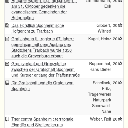
Rhauner wollten "sich nit schicken" :
Zimmermann,
2013
am 31. Oktober gedenken die
Erik
evangelischen Gemeinden der
Reformation
Das Fürstlich Sponheimische
Gibbert,
2012
Hofgericht zu Trarbach
Wilfried
Graf Johann III. regierte 67 Jahre :
Kugel, Heinz
2012
gemeinsam mit dem Ausbau des
Städtchens Trarbach wurde 1350
auch die Grevenburg erbaut
Grenzverlauf und Grenzsteine
Ruppenthal,
2012
zwischen der Grafschaft Sponheim
Hans-Dieter
und Kurtrier entlang der Pfaffenstraße
Die Grafschaft und die Grafen von
Schellack,
2011
Sponheim
Fritz;
Trägerverein
Naturpark
Soonwald-
Nahe
Trier contra Spanheim : territoriale
Weber, Rolf
2011
Eingriffe und Streitereien um