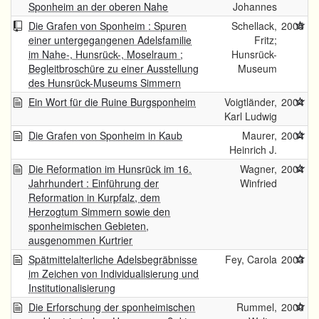
Sponheim an der oberen Nahe
Johannes
Die Grafen von Sponheim : Spuren
Schellack,
2005
einer untergegangenen Adelsfamilie
Fritz;
im Nahe-, Hunsrück-, Moselraum ;
Hunsrück-
Begleitbroschüre zu einer Ausstellung
Museum
des Hunsrück-Museums Simmern
Ein Wort für die Ruine Burgsponheim
Voigtländer,
2004
Karl Ludwig
Die Grafen von Sponheim in Kaub
Maurer,
2004
Heinrich J.
Die Reformation im Hunsrück im 16.
Wagner,
2004
Jahrhundert : Einführung der
Winfried
Reformation in Kurpfalz, dem
Herzogtum Simmern sowie den
sponheimischen Gebieten,
ausgenommen Kurtrier
Spätmittelalterliche Adelsbegräbnisse
Fey, Carola
2003
im Zeichen von Individualisierung und
Institutionalisierung
Die Erforschung der sponheimischen
Rummel,
2000