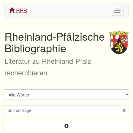
RPB
Navigati
ein/aus
Rheinland-Pfälzische
Bibliographie
Literatur zu Rheinland-Pfalz
recherchieren