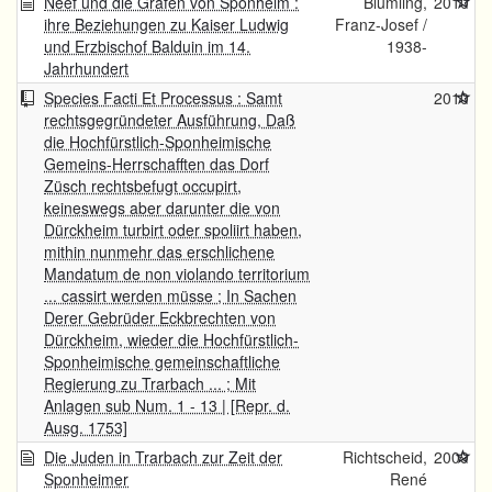
Neef und die Grafen von Sponheim :
Blümling,
2010
ihre Beziehungen zu Kaiser Ludwig
Franz-Josef /
und Erzbischof Balduin im 14.
1938-
Jahrhundert
Species Facti Et Processus : Samt
2010
rechtsgegründeter Ausführung, Daß
die Hochfürstlich-Sponheimische
Gemeins-Herrschafften das Dorf
Züsch rechtsbefugt occupirt,
keineswegs aber darunter die von
Dürckheim turbirt oder spoliirt haben,
mithin nunmehr das erschlichene
Mandatum de non violando territorium
... cassirt werden müsse ; In Sachen
Derer Gebrüder Eckbrechten von
Dürckheim, wieder die Hochfürstlich-
Sponheimische gemeinschaftliche
Regierung zu Trarbach ... ; Mit
Anlagen sub Num. 1 - 13 | [Repr. d.
Ausg. 1753]
Die Juden in Trarbach zur Zeit der
Richtscheid,
2009
Sponheimer
René