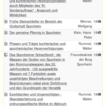
und kurtrierischen Hexenprozeßakten
Walter
durch Mitglieder des "H-
Sonderauftrags" : Anspruch und
Wirklichkeit
Frühe Steinschleifer im Bereich der
Werner,
1999
Grafschaft Sponheim
Wolfgang
Der gemeine Pfennig in Sponheim
Klein, Hans-
1997
Peter
Phasen und Träger kurtrierischer und
Rummel,
1995
sponheimischer Hexenverfolgungen
Walter
Das Sponheimer Schachbrett : die
Freundeskreis
1995
Wappen der Grafen von Sponheim in
der Burg
den Kommunalwappen des 20.
Sponheim
Jahrhunderts ; 120 ausgewählte
Wappen mit 7 Farbtafeln sowie
zugehörigen Beschreibungen und
Begründungen nebst einer Einführung
und den Grundregeln der Heraldik
Exorbitantien und Ungerechtigten :
Rummel,
1995
Skandalerfahrung und
Walter
ordnungspolitische Motive im Abbruch