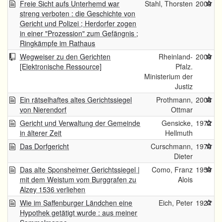
Freie Sicht aufs Unterhemd war
Stahl, Thorsten
2009
streng verboten : die Geschichte von
Gericht und Polizei ; Herdorfer zogen
in einer "Prozession" zum Gefängnis ;
Ringkämpfe im Rathaus
Wegweiser zu den Gerichten
Rheinland-
2009
[Elektronische Ressource]
Pfalz.
Ministerium der
Justiz
Ein rätselhaftes altes Gerichtssiegel
Prothmann,
2008
von Nierendorf
Ottmar
Gericht und Verwaltung der Gemeinde
Gensicke,
1972
in älterer Zeit
Hellmuth
Das Dorfgericht
Curschmann,
1970
Dieter
Das alte Sponsheimer Gerichtssiegel |
Como, Franz
1959
mit dem Weistum vom Burggrafen zu
Alois
Alzey 1536 verliehen
Wie im Saffenburger Ländchen eine
Eich, Peter
1927
Hypothek getätigt wurde : aus meiner