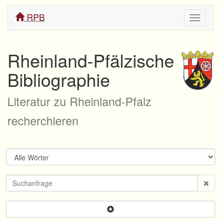
RPB
Navigati
ein/aus
Rheinland-Pfälzische
Bibliographie
Literatur zu Rheinland-Pfalz
recherchieren