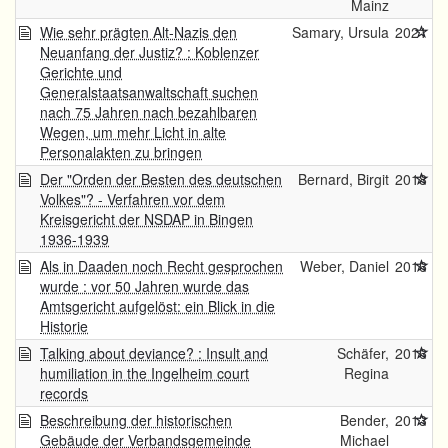
Mainz
Wie sehr prägten Alt-Nazis den
Samary, Ursula
2021
Neuanfang der Justiz? : Koblenzer
Gerichte und
Generalstaatsanwaltschaft suchen
nach 75 Jahren nach bezahlbaren
Wegen, um mehr Licht in alte
Personalakten zu bringen
Der "Orden der Besten des deutschen
Bernard, Birgit
2018
Volkes"? - Verfahren vor dem
Kreisgericht der NSDAP in Bingen
1936-1939
Als in Daaden noch Recht gesprochen
Weber, Daniel
2016
wurde : vor 50 Jahren wurde das
Amtsgericht aufgelöst: ein Blick in die
Historie
Talking about deviance? : Insult and
Schäfer,
2016
humiliation in the Ingelheim court
Regina
records
Beschreibung der historischen
Bender,
2013
Gebäude der Verbandsgemeinde
Michael