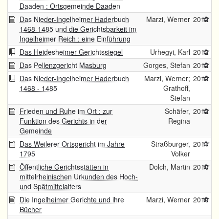
Daaden : Ortsgemeinde Daaden
Das Nieder-Ingelheimer Haderbuch
Marzi, Werner
2012
1468-1485 und die Gerichtsbarkeit im
Ingelheimer Reich : eine Einführung
Das Heidesheimer Gerichtssiegel
Urhegyi, Karl
2012
Das Pellenzgericht Masburg
Gorges, Stefan
2012
Das Nieder-Ingelheimer Haderbuch
Marzi, Werner;
2012
1468 - 1485
Grathoff,
Stefan
Frieden und Ruhe im Ort : zur
Schäfer,
2012
Funktion des Gerichts in der
Regina
Gemeinde
Das Weilerer Ortsgericht im Jahre
Straßburger,
2011
1795
Volker
Öffentliche Gerichtsstätten in
Dolch, Martin
2010
mittelrheinischen Urkunden des Hoch-
und Spätmittelalters
Die Ingelheimer Gerichte und ihre
Marzi, Werner
2010
Bücher