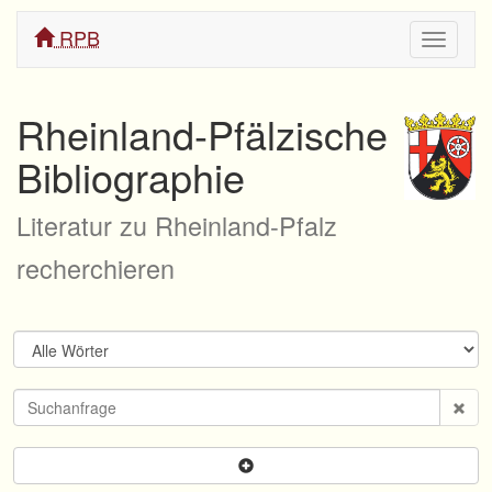
RPB
Navigati
ein/aus
Rheinland-Pfälzische
Bibliographie
Literatur zu Rheinland-Pfalz
recherchieren