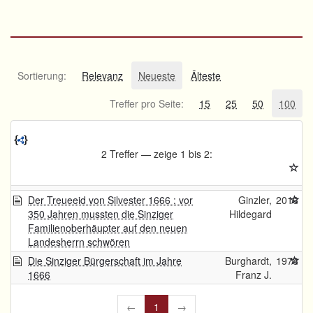
Sortierung:
Relevanz
Neueste
Älteste
Treffer pro Seite:
15
25
50
100
2 Treffer — zeige 1 bis 2:
Der Treueeid von Silvester 1666 : vor
Ginzler,
2016
350 Jahren mussten die Sinziger
Hildegard
Familienoberhäupter auf den neuen
Landesherrn schwören
Die Sinziger Bürgerschaft im Jahre
Burghardt,
1978
1666
Franz J.
←
1
→