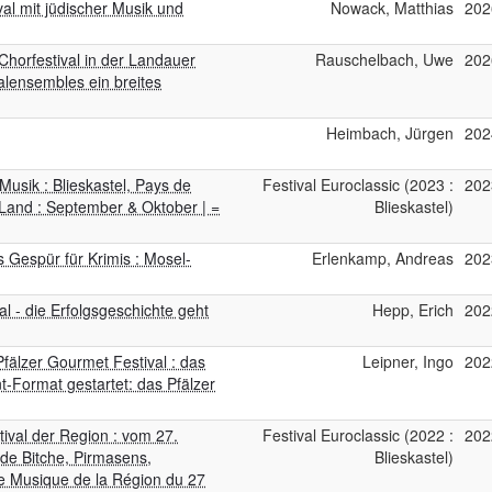
val mit jüdischer Musik und
Nowack, Matthias
202
horfestival in der Landauer
Rauschelbach, Uwe
202
alensembles ein breites
Heimbach, Jürgen
202
Musik : Blieskastel, Pays de
Festival Euroclassic (2023 :
202
Land : September & Oktober | =
Blieskastel)
s Gespür für Krimis : Mosel-
Erlenkamp, Andreas
202
l - die Erfolgsgeschichte geht
Hepp, Erich
202
Pfälzer Gourmet Festival : das
Leipner, Ingo
202
t-Format gestartet: das Pfälzer
stival der Region : vom 27.
Festival Euroclassic (2022 :
202
 de Bitche, Pirmasens,
Blieskastel)
e Musique de la Région du 27