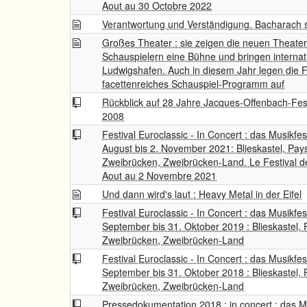
Aout au 30 Octobre 2022
Verantwortung und Verständigung. Bacharach spi
Großes Theater : sie zeigen die neuen Theater
Schauspielern eine Bühne und bringen internat
Ludwigshafen. Auch in diesem Jahr legen die F
facettenreiches Schauspiel-Programm auf
Rückblick auf 28 Jahre Jacques-Offenbach-Fes
2008
Festival Euroclassic - In Concert : das Musikfe
August bis 2. November 2021: Blieskastel, Pay
Zweibrücken, Zweibrücken-Land. Le Festival d
Aout au 2 Novembre 2021
Und dann wird's laut : Heavy Metal in der Eifel
Festival Euroclassic - In Concert : das Musikfes
September bis 31. Oktober 2019 : Blieskastel, 
Zweibrücken, Zweibrücken-Land
Festival Euroclassic - In Concert : das Musikfes
September bis 31. Oktober 2018 : Blieskastel, 
Zweibrücken, Zweibrücken-Land
Pressedokumentation 2018 : in concert : das Mu