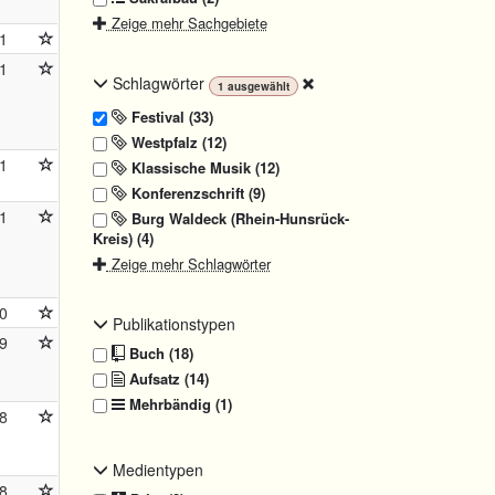
Zeige mehr Sachgebiete
1
1
Schlagwörter
1
ausgewählt
Festival (33)
Westpfalz (12)
1
Klassische Musik (12)
Konferenzschrift (9)
1
Burg Waldeck (Rhein-Hunsrück-
Kreis) (4)
Zeige mehr Schlagwörter
0
Publikationstypen
9
Buch (18)
Aufsatz (14)
Mehrbändig (1)
8
Medientypen
8