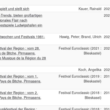
elt und stellt sich
Kauer, Rainald
202
-Trends, bieten großartigen
202
ionales Flair nach
estspiele Ludwigshafen ein
twochen und Festivals 1981-
Hawig, Peter; Brand, Ulrich
202
stival der Region : vom 28.
Festival Euroclassic (2021 :
202
s de Bitche, Pirmasens,
Blieskastel)
e Musique de la Région du 28
Koch, Angelika
202
tival der Region : vom 1.
Festival Euroclassic (2019 :
201
Pays de Bitche, Pirmasens,
Blieskastel)
tival der Region : vom 2.
Festival Euroclassic (2018 :
201
Pays de Bitche, Pirmasens,
Blieskasel)
sikfestival der Region :
Festival Euroclassic (2018 :
201