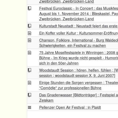
Zweibrücken, Zweibrücken-Land
Festival Euroclassic - In Concert : das Musikfe
August bis 1. November 2014 : Blieskastel, Pay
Zweibrücken, Zweibrücken-Land
Kulturstadt Neustadt : Neustadt feiert das erste
Ein Koffer voller Kultur : Kultursommer-Eröffnun
Chanson, Folklore, International - Burg Walde
Schwierigkeiten, ein Festival zu machen
75 Jahre Moselfestspiele in Winningen : 2008 g
Bühne - Im Krieg wurde nicht gespielt - Humori
sich in den 50er-Jahren
Woodstaudt Session : hören, helfen, fühlen ; 
session ; woodstaudt session X, 9. Juni 2007]
Einige Stunden die Sorgen vergessen : Theate
"Comödie" zur professionellen Bühne
Das Gnadenwasser [Bildtonträger] : Festspiel a
Zeiskam
Pellenzer Open Air Festival : in Plaidt