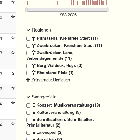
6
6
Regionen
4
Pirmasens, Kreisfreie Stadt (11)
Zweibrücken, Kreisfreie Stadt (11)
3
Zweibrücken-Land,
Verbandsgemeinde (11)
Burg Waldeck, Hsgr. (3)
Rheinland-Pfalz (1)
3
Zeige mehr Regionen
2
Sachgebiete
2
Konzert. Musikveranstaltung (19)
Kulturveranstaltung (5)
Schriftstellerin. Schriftsteller /
2
Primärliteratur (2)
Laienspiel (2)
Sakralbau (2)