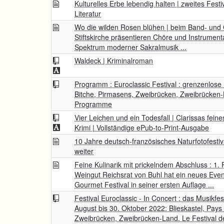
Kulturelles Erbe lebendig halten | zweites Festi
Literatur
Wo die wilden Rosen blühen | beim Band- und C
Stiftskirche präsentieren Chöre und Instrument
Spektrum moderner Sakralmusik ...
Waldeck | Kriminalroman
Programm : Euroclassic Festival : grenzenlose 
Bitche, Pirmasens, Zweibrücken, Zweibrücken-
Programme
Vier Leichen und ein Todesfall | Clarissas feine
Krimi | Vollständige ePub-to-Print-Ausgabe
10 Jahre deutsch-französisches Naturfotofestiva
weiter
Feine Kulinarik mit prickelndem Abschluss : 1. 
Weingut Reichsrat von Buhl hat ein neues Even
Gourmet Festival in seiner ersten Auflage ...
Festival Euroclassic - In Concert : das Musikfe
August bis 30. Oktober 2022: Blieskastel, Pays
Zweibrücken, Zweibrücken-Land. Le Festival d