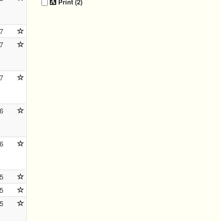
Print (2)
7
7
7
6
6
5
5
5