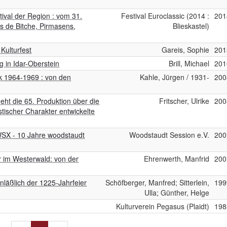
stival der Region : vom 31.
Festival Euroclassic (2014 :
201
s de Bitche, Pirmasens,
Blieskastel)
 Kulturfest
Gareis, Sophie
201
g in Idar-Oberstein
Brill, Michael
201
ck 1964-1969 : von den
Kahle, Jürgen / 1931-
200
eht die 65. Produktion über die
Fritscher, Ulrike
200
stischer Charakter entwickelte
[WSX - 10 Jahre woodstaudt
Woodstaudt Session e.V.
200
r im Westerwald: von der
Ehrenwerth, Manfrid
200
nläßlich der 1225-Jahrfeier
Schöfberger, Manfred; Sitterlein,
199
Ulla; Günther, Helge
Kulturverein Pegasus (Plaidt)
198