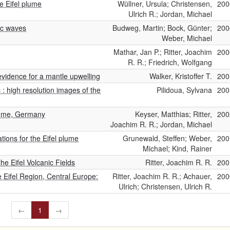
e Eifel plume
Wüllner, Ursula; Christensen,
200
Ulrich R.; Jordan, Michael
ic waves
Budweg, Martin; Bock, Günter;
200
Weber, Michael
Mathar, Jan P.; Ritter, Joachim
200
R. R.; Friedrich, Wolfgang
 evidence for a mantle upwelling
Walker, Kristoffer T.
200
: high resolution images of the
Pilidoua, Sylvana
200
plume, Germany
Keyser, Matthias; Ritter,
200
Joachim R. R.; Jordan, Michael
tions for the Eifel plume
Grunewald, Steffen; Weber,
200
Michael; Kind, Rainer
e Eifel Volcanic Fields
Ritter, Joachim R. R.
200
Eifel Region, Central Europe:
Ritter, Joachim R. R.; Achauer,
200
Ulrich; Christensen, Ulrich R.
←
1
→