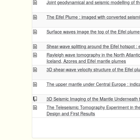
Joint geodynamical and seismic modelling of th
The Eifel Plume : imaged with converted seism
Surface waves image the top of the Eifel plume
Shear-wave splitting around the Eifel hotspot :
Rayleigh wave tomography in the North Atlantic 
Iceland, Azores and Eifel mantle plumes
3D shear-wave velocity structure of the Eifel 
The upper mantle under Central Europe : indica
3D Seismic Imaging of the Mantle Underneath th
The Teleseismic Tomography Experiment in the 
Design and First Results