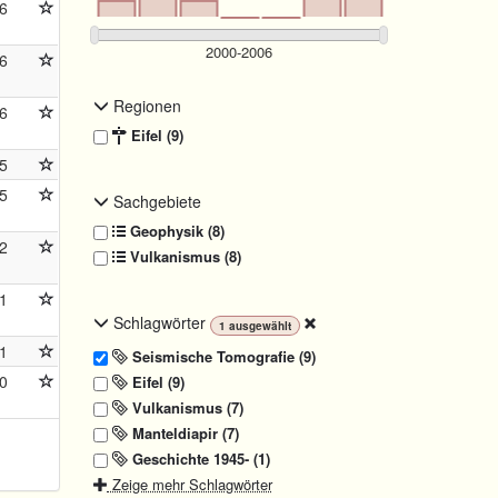
6
6
Regionen
6
Eifel (9)
5
5
Sachgebiete
Geophysik (8)
2
Vulkanismus (8)
1
Schlagwörter
1
ausgewählt
1
Seismische Tomografie (9)
0
Eifel (9)
Vulkanismus (7)
Manteldiapir (7)
Geschichte 1945- (1)
Zeige mehr Schlagwörter