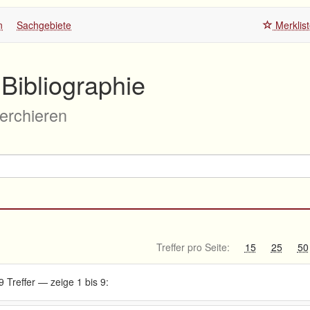
n
Sachgebiete
Merklis
Bibliographie
herchieren
Treffer pro Seite:
15
25
50
9 Treffer — zeige 1 bis 9: