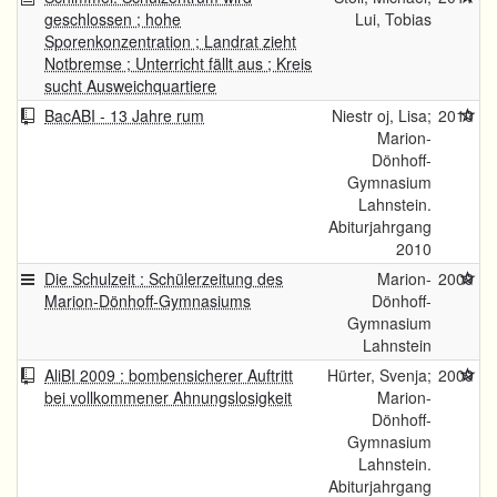
geschlossen ; hohe
Lui, Tobias
Sporenkonzentration ; Landrat zieht
Notbremse ; Unterricht fällt aus ; Kreis
sucht Ausweichquartiere
BacABI - 13 Jahre rum
Niestr oj, Lisa;
2010
Marion-
Dönhoff-
Gymnasium
Lahnstein.
Abiturjahrgang
2010
Die Schulzeit : Schülerzeitung des
Marion-
2009
Marion-Dönhoff-Gymnasiums
Dönhoff-
Gymnasium
Lahnstein
AliBI 2009 : bombensicherer Auftritt
Hürter, Svenja;
2009
bei vollkommener Ahnungslosigkeit
Marion-
Dönhoff-
Gymnasium
Lahnstein.
Abiturjahrgang