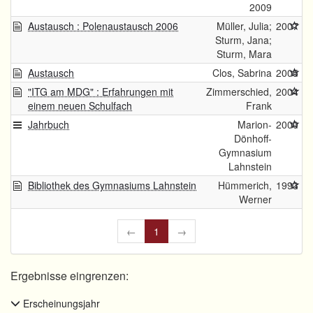
2009
Austausch : Polenaustausch 2006
Müller, Julia;
2007
Sturm, Jana;
Sturm, Mara
Austausch
Clos, Sabrina
2005
"ITG am MDG" : Erfahrungen mit
Zimmerschied,
2004
einem neuen Schulfach
Frank
Jahrbuch
Marion-
2000
Dönhoff-
Gymnasium
Lahnstein
Bibliothek des Gymnasiums Lahnstein
Hümmerich,
1993
Werner
←
1
→
Ergebnisse eingrenzen:
Erscheinungsjahr