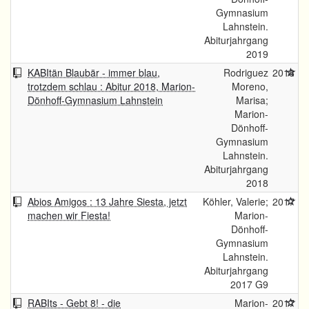
Gymnasium
Lahnstein.
Abiturjahrgang
2019
KABItän Blaubär - immer blau,
Rodriguez
2018
trotzdem schlau : Abitur 2018, Marion-
Moreno,
Dönhoff-Gymnasium Lahnstein
Marisa;
Marion-
Dönhoff-
Gymnasium
Lahnstein.
Abiturjahrgang
2018
Abios Amigos : 13 Jahre Siesta, jetzt
Köhler, Valerie;
2017
machen wir Fiesta!
Marion-
Dönhoff-
Gymnasium
Lahnstein.
Abiturjahrgang
2017 G9
RABIts - Gebt 8! - die
Marion-
2017