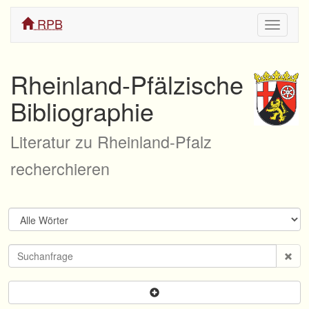
RPB
Navigati
ein/aus
Rheinland-Pfälzische
Bibliographie
Literatur zu Rheinland-Pfalz
recherchieren