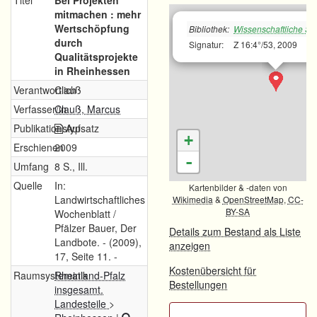
Titel
Bei Projekten
mitmachen : mehr
Wertschöpfung
Bibliothek:
Wissenschaftliche Sta
durch
Signatur:
Z 16:4°/53, 2009
Qualitätsprojekte
in Rheinhessen
Verantwortlich
Clauß
Verfasser/in
Clauß, Marcus
Publikationstyp
Aufsatz
+
Erschienen
2009
-
Umfang
8 S., Ill.
Quelle
In:
Kartenbilder & -daten von
Landwirtschaftliches
Wikimedia
&
OpenStreetMap
,
CC-
BY-SA
Wochenblatt /
Pfälzer Bauer, Der
Details zum Bestand als Liste
Landbote. - (2009),
anzeigen
17, Seite 11. -
Kostenübersicht für
Raumsystematik
Rheinland-Pfalz
Bestellungen
insgesamt.
Landesteile
>