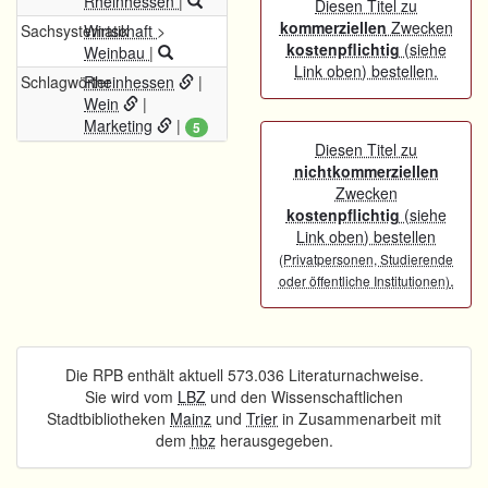
Rheinhessen
|
Diesen Titel zu
kommerziellen
Zwecken
Sachsystematik
Wirtschaft
>
kostenpflichtig
(siehe
Weinbau
|
Link oben) bestellen.
Schlagwörter
Rheinhessen
|
Wein
|
Marketing
|
5
Diesen Titel zu
nichtkommerziellen
Zwecken
kostenpflichtig
(siehe
Link oben) bestellen
(Privatpersonen, Studierende
.
oder öffentliche Institutionen)
Die RPB enthält aktuell 573.036 Literaturnachweise.
Sie wird vom
LBZ
und den Wissenschaftlichen
Stadtbibliotheken
Mainz
und
Trier
in Zusammenarbeit mit
dem
hbz
herausgegeben.