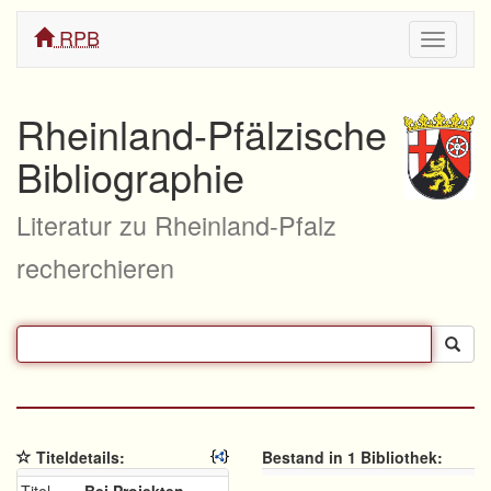
RPB
Navigati
ein/aus
Rheinland-Pfälzische
Bibliographie
Literatur zu Rheinland-Pfalz
recherchieren
Titeldetails:
Bestand in 1 Bibliothek: