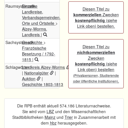
Raumsystematik
Einzelne
Diesen Titel zu
Landkreise,
kommerziellen
Zwecken
Verbandsgemeinden,
kostenpflichtig
(siehe
Orte und Ortsteile
>
Link oben) bestellen.
Alzey-Worms,
Landkreis
|
Sachsystematik
Geschichte
>
Diesen Titel zu
Französische
nichtkommerziellen
Besetzung / 1792-
Zwecken
1815
|
kostenpflichtig
(siehe
Schlagwörter
Landkreis Alzey-Worms
Link oben) bestellen
|
Nationalgüter
|
(Privatpersonen, Studierende
Auktion
|
.
oder öffentliche Institutionen)
Geschichte 1803-1813
Die RPB enthält aktuell 574.186 Literaturnachweise.
Sie wird vom
LBZ
und den Wissenschaftlichen
Stadtbibliotheken
Mainz
und
Trier
in Zusammenarbeit mit
dem
hbz
herausgegeben.