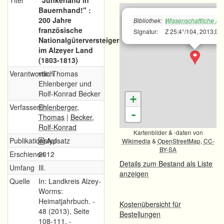
Titel
"Junkerland in
Bauernhand!" :
200 Jahre
Bibliothek:
Wissenschaftliche Sta
französische
Signatur:
Z 25:4°/104, 2013;Dz
Nationalgüterversteigerung
im Alzeyer Land
(1803-1813)
Verantwortlich
von Thomas
Ehlenberger und
Rolf-Konrad Becker
+
Verfasser/in
Ehlenberger,
-
Thomas
|
Becker,
Rolf-Konrad
Kartenbilder & -daten von
Publikationstyp
Aufsatz
Wikimedia
&
OpenStreetMap
,
CC-
BY-SA
Erschienen
2012
Details zum Bestand als Liste
Umfang
Ill.
anzeigen
Quelle
In: Landkreis Alzey-
Worms:
Heimatjahrbuch. -
Kostenübersicht für
48 (2013), Seite
Bestellungen
108-111. -