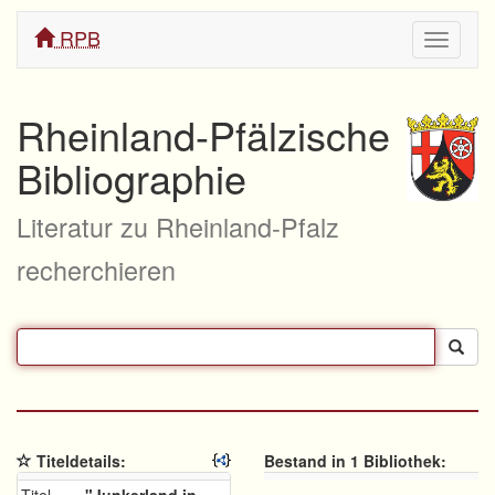
RPB
Navigati
ein/aus
Rheinland-Pfälzische
Bibliographie
Literatur zu Rheinland-Pfalz
recherchieren
Titeldetails:
Bestand in 1 Bibliothek: