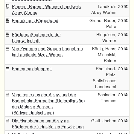
Planen - Bauen - Wohnen Landkreis
Landkreis
2014
Alzey-Worms
Alzey-Worms
Energie aus Bürgerhand
Gruner-Bauer,
2014
Petra
Fördermaßnahmen in der
Ringeisen,
2014
Landwirtschaft
Werner
Von Zwergen und Grauen Langohren
König, Hans;
2014
im Landkreis Alzey-Worms
Michalski,
Rainer
Kommunaldatenprofil
Rheinland-
2014
Pfalz.
Statistisches
Landesamt
Vogelreste aus der Alzey- und der
Schindler,
2013
Bodenheim-Formation (Unteroligozän)
Thomas
des Mainzer Beckens
(Südwestdeutschland)
Die Eisenbahnen um Alzey als
Glatt, Jochen
2013
Förderer der industriellen Entwicklung