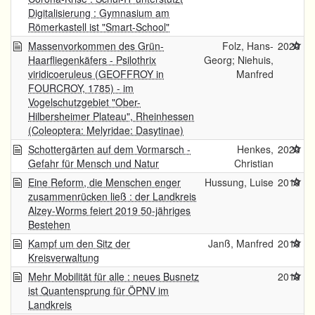
Digitalisierung : Gymnasium am
Römerkastell ist "Smart-School"
Massenvorkommen des Grün-
Folz, Hans-
2020
Haarfliegenkäfers - Psilothrix
Georg; Niehuis,
viridicoeruleus (GEOFFROY in
Manfred
FOURCROY, 1785) - im
Vogelschutzgebiet "Ober-
Hilbersheimer Plateau", Rheinhessen
(Coleoptera: Melyridae: Dasytinae)
Schottergärten auf dem Vormarsch -
Henkes,
2020
Gefahr für Mensch und Natur
Christian
Eine Reform, die Menschen enger
Hussung, Luise
2019
zusammenrücken ließ : der Landkreis
Alzey-Worms feiert 2019 50-jähriges
Bestehen
Kampf um den Sitz der
Janß, Manfred
2019
Kreisverwaltung
Mehr Mobilität für alle : neues Busnetz
2019
ist Quantensprung für ÖPNV im
Landkreis