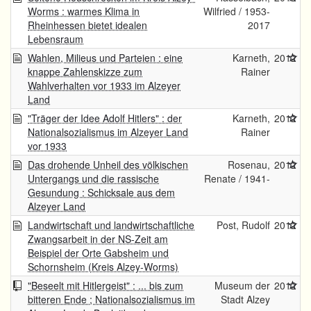
Worms : warmes Klima in
Wilfried / 1953-
Rheinhessen bietet idealen
2017
Lebensraum
Wahlen, Milieus und Parteien : eine
Karneth,
2012
knappe Zahlenskizze zum
Rainer
Wahlverhalten vor 1933 im Alzeyer
Land
"Träger der Idee Adolf Hitlers" : der
Karneth,
2012
Nationalsozialismus im Alzeyer Land
Rainer
vor 1933
Das drohende Unheil des völkischen
Rosenau,
2012
Untergangs und die rassische
Renate / 1941-
Gesundung : Schicksale aus dem
Alzeyer Land
Landwirtschaft und landwirtschaftliche
Post, Rudolf
2012
Zwangsarbeit in der NS-Zeit am
Beispiel der Orte Gabsheim und
Schornsheim (Kreis Alzey-Worms)
"Beseelt mit Hitlergeist" : ... bis zum
Museum der
2012
bitteren Ende ; Nationalsozialismus im
Stadt Alzey