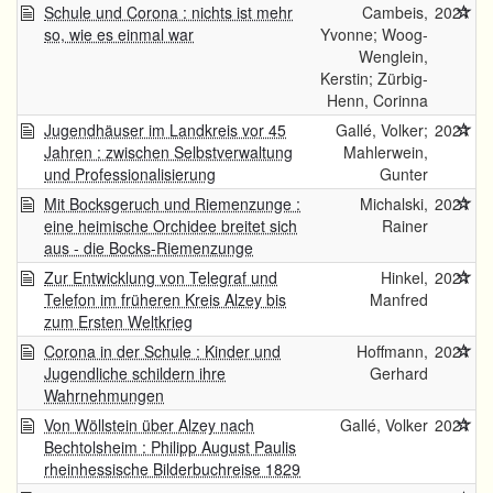
Schule und Corona : nichts ist mehr
Cambeis,
2021
so, wie es einmal war
Yvonne; Woog-
Wenglein,
Kerstin; Zürbig-
Henn, Corinna
Jugendhäuser im Landkreis vor 45
Gallé, Volker;
2021
Jahren : zwischen Selbstverwaltung
Mahlerwein,
und Professionalisierung
Gunter
Mit Bocksgeruch und Riemenzunge :
Michalski,
2021
eine heimische Orchidee breitet sich
Rainer
aus - die Bocks-Riemenzunge
Zur Entwicklung von Telegraf und
Hinkel,
2021
Telefon im früheren Kreis Alzey bis
Manfred
zum Ersten Weltkrieg
Corona in der Schule : Kinder und
Hoffmann,
2021
Jugendliche schildern ihre
Gerhard
Wahrnehmungen
Von Wöllstein über Alzey nach
Gallé, Volker
2021
Bechtolsheim : Philipp August Paulis
rheinhessische Bilderbuchreise 1829