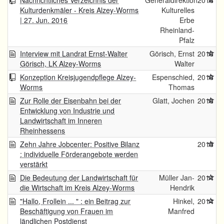
Nachrichtliches Verzeichnis der
Generaldirektion
2016
Kulturdenkmäler - Kreis Alzey-Worms
Kulturelles
| 27. Jun. 2016
Erbe
Rheinland-
Pfalz
Interview mit Landrat Ernst-Walter
Görisch, Ernst
2016
Görisch, LK Alzey-Worms
Walter
Konzeption Kreisjugendpflege Alzey-
Espenschied,
2016
Worms
Thomas
Zur Rolle der Eisenbahn bei der
Glatt, Jochen
2016
Entwicklung von Industrie und
Landwirtschaft im Inneren
Rheinhessens
Zehn Jahre Jobcenter: Positive Bilanz
2015
: individuelle Förderangebote werden
verstärkt
Die Bedeutung der Landwirtschaft für
Müller Jan-
2014
die Wirtschaft im Kreis Alzey-Worms
Hendrik
"Hallo, Frollein ... " : ein Beitrag zur
Hinkel,
2014
Beschäftigung von Frauen im
Manfred
ländlichen Postdienst