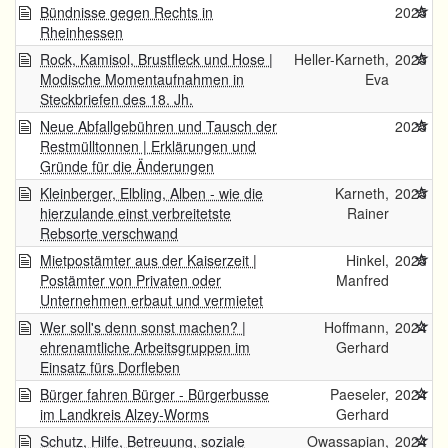
Bündnisse gegen Rechts in
2025
Rheinhessen
Rock, Kamisol, Brustfleck und Hose |
Heller-Karneth,
2025
Modische Momentaufnahmen in
Eva
Steckbriefen des 18. Jh.
Neue Abfallgebühren und Tausch der
2025
Restmülltonnen | Erklärungen und
Gründe für die Änderungen
Kleinberger, Elbling, Alben - wie die
Karneth,
2025
hierzulande einst verbreitetste
Rainer
Rebsorte verschwand
Mietpostämter aus der Kaiserzeit |
Hinkel,
2025
Postämter von Privaten oder
Manfred
Unternehmen erbaut und vermietet
Wer soll's denn sonst machen? |
Hoffmann,
2024
ehrenamtliche Arbeitsgruppen im
Gerhard
Einsatz fürs Dorfleben
Bürger fahren Bürger - Bürgerbusse
Paeseler,
2024
im Landkreis Alzey-Worms
Gerhard
Schutz, Hilfe, Betreuung, soziale
Owassapian,
2024