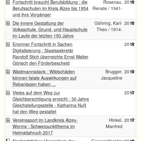
Fortschritt braucht Berufsbildung : die
Rosenau,
2018
Berufsschulen im Kreis Alzey bis 1954
Renate / 1941-
und ihre Vorgänger
Die innere Gestaltung der
Göhring, Karl-
2018
Volksschule, Grund- und Hauptschule
Theo / 1914-
im Laufe der letzten 150 Jahre
Enormer Fortschritt in Sachen
2018
Digitalisierung : Staatssekretär
Randolf Stich überreichte Ernst Walter
Görisch den Förderbescheid
Waidmannsdank : Wildschäden
Brugger,
2018
können fatale Auswirkungen auf
Jacqueline
Rebanlagen haben ...
Vieles auf dem Weg zur
2017
Gleichberechtigung erreicht : 30 Jahre
Gleichstellungsstelle - Katharina Nuß
hat den Weg gestaltet
Vereinssport im Landkreis Alzey-
Hinkel,
2017
Worms : Schwerpunktthema im
Manfred
Heimatjahruch 2017