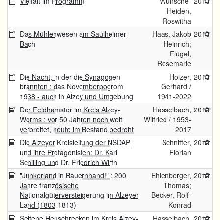
Vielfalt im Programm
Wünsche-
2013
Heiden,
Roswitha
Das Mühlenwesen am Saulheimer
Haas, Jakob
2013
Bach
Heinrich;
Flügel,
Rosemarie
Die Nacht, in der die Synagogen
Holzer,
2013
brannten : das Novemberpogrom
Gerhard /
1938 - auch in Alzey und Umgebung
1941-2022
Der Feldhamster im Kreis Alzey-
Hasselbach,
2013
Worms : vor 50 Jahren noch weit
Wilfried / 1953-
verbreitet, heute im Bestand bedroht
2017
Die Alzeyer Kreisleitung der NSDAP
Schnitter,
2012
und ihre Protagonisten: Dr. Karl
Florian
Schilling und Dr. Friedrich Wirth
"Junkerland in Bauernhand!" : 200
Ehlenberger,
2012
Jahre französische
Thomas;
Nationalgüterversteigerung im Alzeyer
Becker, Rolf-
Land (1803-1813)
Konrad
Seltene Heuschrecken im Kreis Alzey-
Hasselbach,
2012