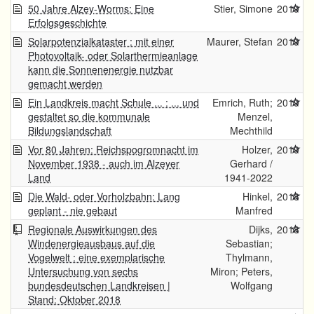
50 Jahre Alzey-Worms: Eine
Stier, Simone
2019
Erfolgsgeschichte
Solarpotenzialkataster : mit einer
Maurer, Stefan
2019
Photovoltaik- oder Solarthermieanlage
kann die Sonnenenergie nutzbar
gemacht werden
Ein Landkreis macht Schule ... : ... und
Emrich, Ruth;
2019
gestaltet so die kommunale
Menzel,
Bildungslandschaft
Mechthild
Vor 80 Jahren: Reichspogromnacht im
Holzer,
2019
November 1938 - auch im Alzeyer
Gerhard /
Land
1941-2022
Die Wald- oder Vorholzbahn: Lang
Hinkel,
2018
geplant - nie gebaut
Manfred
Regionale Auswirkungen des
Dijks,
2018
Windenergieausbaus auf die
Sebastian;
Vogelwelt : eine exemplarische
Thylmann,
Untersuchung von sechs
Miron; Peters,
bundesdeutschen Landkreisen |
Wolfgang
Stand: Oktober 2018