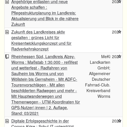
Angehörige entlasten und neue
2021
Angebote schaffen :
Pflegestrukturplanung im Landkreis:
Aktualisierung und Blick in die nähere
Zukunft
Zukunft des Landkreises aktiv
2021
gestalten : grünes Licht für
Kreisentwicklungskonzept und für
Radverkehrskonzept
Rheinhessen Süd, Landkreis Alzey-
MeKi
2021
Worms : Maßstab 1:30.000 - reißfest
Landkarten
und wetterfest - Radfahren von
GmbH;
Saulheim bis Worms und von
Allgemeiner
Wöllstein bis Gernsheim - Mit ADFC-
Deutscher
Tourenvorschlägen - Mit allen
Fahrrad-Club.
beschilderten Radwegen und mehr -
Kreisverband
Mit Hauptwanderwegen und
Worms
Themenwegen - UTM-Koordinaten für
GPS-Nutzer/-innen | 2. Auflage,
Stand: 03/2021
Digitale Erfolgsgeschichte in der
2020
Corona-Krise : Schul-IT unterstützt