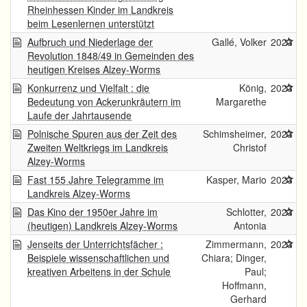
Rheinhessen Kinder im Landkreis
beim Lesenlernen unterstützt
Aufbruch und Niederlage der
Gallé, Volker
2023
Revolution 1848/49 in Gemeinden des
heutigen Kreises Alzey-Worms
Konkurrenz und Vielfalt : die
König,
2023
Bedeutung von Ackerunkräutern im
Margarethe
Laufe der Jahrtausende
Polnische Spuren aus der Zeit des
Schimsheimer,
2023
Zweiten Weltkriegs im Landkreis
Christof
Alzey-Worms
Fast 155 Jahre Telegramme im
Kasper, Mario
2023
Landkreis Alzey-Worms
Das Kino der 1950er Jahre im
Schlotter,
2023
(heutigen) Landkreis Alzey-Worms
Antonia
Jenseits der Unterrichtsfächer :
Zimmermann,
2023
Beispiele wissenschaftlichen und
Chiara; Dinger,
kreativen Arbeitens in der Schule
Paul;
Hoffmann,
Gerhard