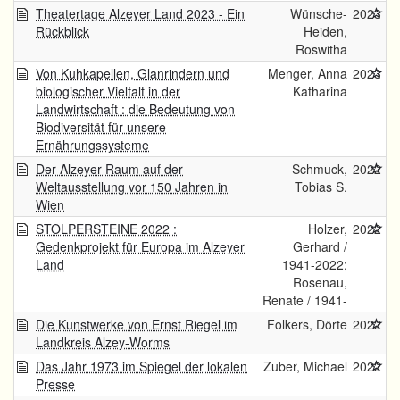
Theatertage Alzeyer Land 2023 - Ein
Wünsche-
2023
Rückblick
Heiden,
Roswitha
Von Kuhkapellen, Glanrindern und
Menger, Anna
2023
biologischer Vielfalt in der
Katharina
Landwirtschaft : die Bedeutung von
Biodiversität für unsere
Ernährungssysteme
Der Alzeyer Raum auf der
Schmuck,
2022
Weltausstellung vor 150 Jahren in
Tobias S.
Wien
STOLPERSTEINE 2022 :
Holzer,
2022
Gedenkprojekt für Europa im Alzeyer
Gerhard /
Land
1941-2022;
Rosenau,
Renate / 1941-
Die Kunstwerke von Ernst Riegel im
Folkers, Dörte
2022
Landkreis Alzey-Worms
Das Jahr 1973 im Spiegel der lokalen
Zuber, Michael
2022
Presse