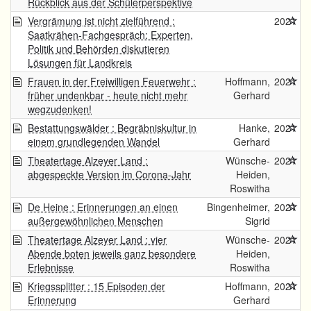
Rückblick aus der Schülerperspektive
Vergrämung ist nicht zielführend :
2021
Saatkrähen-Fachgespräch: Experten,
Politik und Behörden diskutieren
Lösungen für Landkreis
Frauen in der Freiwilligen Feuerwehr :
Hoffmann,
2021
früher undenkbar - heute nicht mehr
Gerhard
wegzudenken!
Bestattungswälder : Begräbniskultur in
Hanke,
2021
einem grundlegenden Wandel
Gerhard
Theatertage Alzeyer Land :
Wünsche-
2021
abgespeckte Version im Corona-Jahr
Heiden,
Roswitha
De Heine : Erinnerungen an einen
Bingenheimer,
2021
außergewöhnlichen Menschen
Sigrid
Theatertage Alzeyer Land : vier
Wünsche-
2021
Abende boten jeweils ganz besondere
Heiden,
Erlebnisse
Roswitha
Kriegssplitter : 15 Episoden der
Hoffmann,
2021
Erinnerung
Gerhard