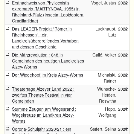
Erstnachweis von Phyllocnistis
Vogel, Justus
2022
extrematrix (MARTYNOVA, 1955) in
Rheinland-Pfalz (Insecta: Lepidoptera,
Gracillariidae)
Das LEADER-Projekt "Römer in
Luckhaupt,
2022
Rheinhessen" : ein
Lutz
Landkreisübergreifendes Vorhaben
und dessen Geschichte
Die Märzrevolution 1848 in
Gallé, Volker
2022
Gemeinden des heutigen Landkreises
Alzey-Worms
Der Wiedehopf im Kreis Alzey-Worms
Michalski,
2022
Rainer
Theatertage Alzeyer Land 2022 :
Wünsche-
2022
zwölftes Theater-Festival in vier
Heiden,
Gemeinden
Roswitha
Stumme Zeugen am Wegesrand :
Höpp,
2021
Wegekreuze im Landkreis Alzey-
Wolfgang
Worms
Corona-Schuljahr 2020/21 : ein
Seifert, Selina
2021