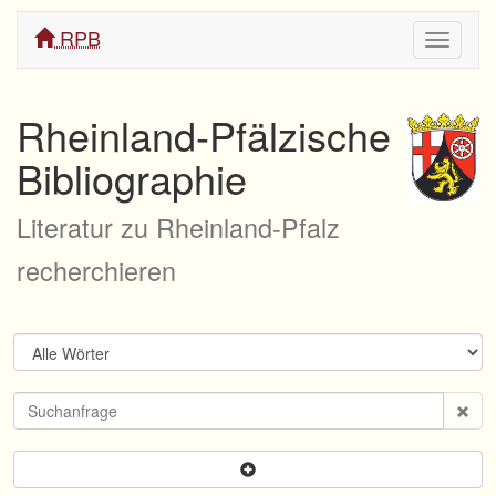
RPB
Navigati
ein/aus
Rheinland-Pfälzische
Bibliographie
Literatur zu Rheinland-Pfalz
recherchieren