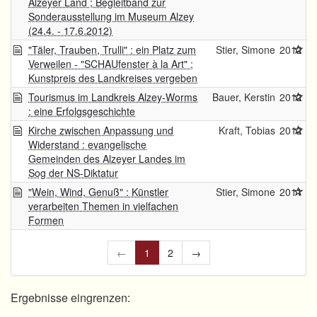
Alzeyer Land ; Begleitband zur
Sonderausstellung im Museum Alzey
(24.4. - 17.6.2012)
"Täler, Trauben, Trulli" : ein Platz zum
Stier, Simone
2012
Verweilen - "SCHAUfenster à la Art" ;
Kunstpreis des Landkreises vergeben
Tourismus im Landkreis Alzey-Worms
Bauer, Kerstin
2012
: eine Erfolgsgeschichte
Kirche zwischen Anpassung und
Kraft, Tobias
2012
Widerstand : evangelische
Gemeinden des Alzeyer Landes im
Sog der NS-Diktatur
"Wein, Wind, Genuß" : Künstler
Stier, Simone
2011
verarbeiten Themen in vielfachen
Formen
←
1
2
→
Ergebnisse eingrenzen: