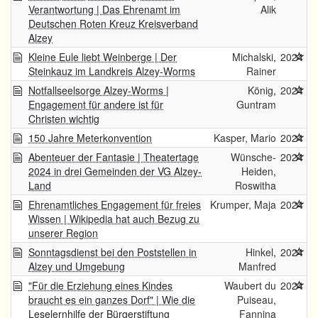
Verantwortung | Das Ehrenamt im
Alik
Deutschen Roten Kreuz Kreisverband
Alzey
Kleine Eule liebt Weinberge | Der
Michalski,
2024
Steinkauz im Landkreis Alzey-Worms
Rainer
Notfallseelsorge Alzey-Worms |
König,
2024
Engagement für andere ist für
Guntram
Christen wichtig
150 Jahre Meterkonvention
Kasper, Mario
2024
Abenteuer der Fantasie | Theatertage
Wünsche-
2024
2024 in drei Gemeinden der VG Alzey-
Heiden,
Land
Roswitha
Ehrenamtliches Engagement für freies
Krumper, Maja
2024
Wissen | Wikipedia hat auch Bezug zu
unserer Region
Sonntagsdienst bei den Poststellen in
Hinkel,
2024
Alzey und Umgebung
Manfred
"Für die Erziehung eines Kindes
Waubert du
2024
braucht es ein ganzes Dorf" | Wie die
Puiseau,
Leselernhilfe der Bürgerstiftung
Fannina