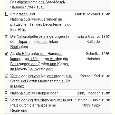
Sozialgeschichte des Saar-Mosel-
Raumes 1794 - 1813
Emigration und
Martin, Michael
1977
Nationalgüterveräußerungen im
pfälzischen Teil des Departements du
Bas-Rhin.
Die Nationalgüterversteigerungen in
Faria a Castro,
1970
den Departements des linken
Katja de
Rheinufers
Als die Höfe unter den Hammer
Schmitz,
1963
kamen : vor 150 Jahren wurden die
Heinrich
Besitzungen der Grafen und Klöster
im Mayen-Gau versteigert
Versteigerung von Nationalgütern aus
Kreuter, Karl
1929
Stadt und Bezirk Ludwigshafen a. Rh.
in Mainz
Nationalgüterversteigerungen.
Zink, Theodor
1914
Versteigerung der Nationalgüter in der
Küchler, Julius /
1907
Pfalz durch die französische
1839-1925
Regierung