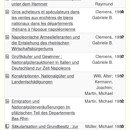
unter dem Hammer
Raymund
Gros acheteurs et spéculateurs dans
Clemens,
1998
les ventes aux enchères de biens
Gabriele B.
nationaux dans les départements
rhénans à l'époque napoléonienne
Napoleonische Armeelieferanten und
Clemens,
1997
die Entstehung des rheinischen
Gabriele B.
Wirtschaftsbürgertums
Großkäufer und Gewinner :
Clemens,
1997
Nationalgüterauktionen in Italien und
Gabriele B.
Deutschland zur Zeit Napoleons
Konskriptionen, Nationalgüter und
Willi, Alter;
1987
Landentschädigungen
Kermann,
Joachim;
Martin, Michael
Emigration und
Martin, Michael
1982
Nationalgüterveräußerungen im
pfälzischen Teil des Departements
Bas-Rhin
Säkularisation und Grundbesitz : zur
Müller, Michael
1980