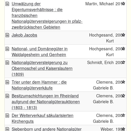
Umwälzung der
Martin, Michael
2010
Eigentumsverhältnisse : die
französischen
Nationalgüterversteigerungen in pfalz-
zweibrückischen Gebieten
Jakob Jacobs
Hochgesand,
2009
Kurt
National- und Domänegüter in
Hochgesand,
2008
Waldalgesheim und Genheim
Kurt
Nationalgüterversteigerung zu
Schmidt, Erich
2007
Obermoschel und Kaiserslautern
(1809)
Trier unter dem Hammer : die
Clemens,
2004
Nationalgüterverkäufe
Gabriele B.
Besitzumschichtungen im Rheinland
Clemens,
2002
aufgrund der Nationalgüterauktionen
Gabriele B.
(1803 - 1813)
Der Weiterverkauf säkularisierten
Clemens,
2001
Kirchenguts
Gabriele B.
Siebenborn und andere Nationalgüter
Weber,
1998