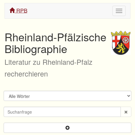
RPB
Navigati
ein/aus
Rheinland-Pfälzische
Bibliographie
Literatur zu Rheinland-Pfalz
recherchieren