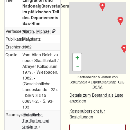
Titel
Emigration und
Nationalgüterveräußerungen
im pfälzischen Teil
des Departements
Bas-Rhin
Verfasser/in
Martin, Michael
Publikationstyp
Aufsatz
Erschienen
1982
Quelle
Vom Alten Reich zu
+
neuer Staatlichkeit /
-
Alzeyer Kolloquium
1979. - Wiesbaden,
Kartenbilder & -daten von
1982. -
Wikimedia
&
OpenStreetMap
,
CC-
(Geschichtliche
BY-SA
Landeskunde | 22).
Details zum Bestand als Liste
- ISBN 3-515-
anzeigen
03634-2. - S. 93-
103
Kostenübersicht für
Raumsystematik
Historische
Bestellungen
Territorien und
Gebiete
>