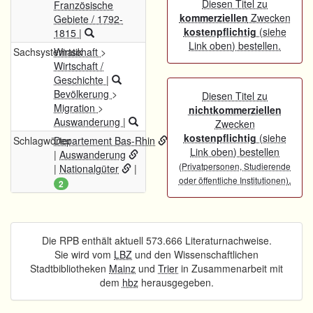
Diesen Titel zu
Französische
kommerziellen
Zwecken
Gebiete / 1792-
kostenpflichtig
(siehe
1815
|
Link oben) bestellen.
Sachsystematik
Wirtschaft
>
Wirtschaft /
Geschichte
|
Bevölkerung
>
Diesen Titel zu
Migration
>
nichtkommerziellen
Auswanderung
|
Zwecken
kostenpflichtig
(siehe
Schlagwörter
Departement Bas-Rhin
Link oben) bestellen
|
Auswanderung
(Privatpersonen, Studierende
|
Nationalgüter
|
.
oder öffentliche Institutionen)
2
Die RPB enthält aktuell 573.666 Literaturnachweise.
Sie wird vom
LBZ
und den Wissenschaftlichen
Stadtbibliotheken
Mainz
und
Trier
in Zusammenarbeit mit
dem
hbz
herausgegeben.