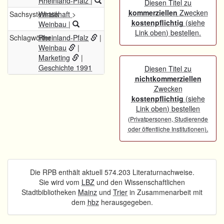
Rheinland-Pfalz
|
Diesen Titel zu
kommerziellen
Zwecken
Sachsystematik
Wirtschaft
>
kostenpflichtig
(siehe
Weinbau
|
Link oben) bestellen.
Schlagwörter
Rheinland-Pfalz
|
Weinbau
|
Marketing
|
Geschichte 1991
Diesen Titel zu
nichtkommerziellen
Zwecken
kostenpflichtig
(siehe
Link oben) bestellen
(Privatpersonen, Studierende
.
oder öffentliche Institutionen)
Die RPB enthält aktuell 574.203 Literaturnachweise.
Sie wird vom
LBZ
und den Wissenschaftlichen
Stadtbibliotheken
Mainz
und
Trier
in Zusammenarbeit mit
dem
hbz
herausgegeben.