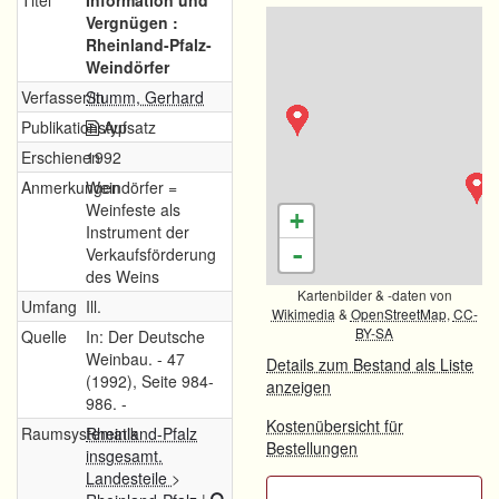
Titel
Information und
Vergnügen :
Rheinland-Pfalz-
Weindörfer
Verfasser/in
Stumm, Gerhard
Publikationstyp
Aufsatz
Erschienen
1992
Anmerkungen
Weindörfer =
Weinfeste als
+
Instrument der
-
Verkaufsförderung
des Weins
Kartenbilder & -daten von
Umfang
Ill.
Wikimedia
&
OpenStreetMap
,
CC-
BY-SA
Quelle
In: Der Deutsche
Weinbau. - 47
Details zum Bestand als Liste
(1992), Seite 984-
anzeigen
986. -
Kostenübersicht für
Raumsystematik
Rheinland-Pfalz
Bestellungen
insgesamt.
Landesteile
>