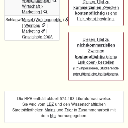
Weinbaugebiet
|
Diesen Titel zu
Wirtschaft
>
kommerziellen
Zwecken
Marketing
|
kostenpflichtig
(siehe
Link oben) bestellen.
Schlagwörter
Mosel (Weinbaugebiet)
|
Weinbau
|
Marketing
|
Geschichte 2008
Diesen Titel zu
nichtkommerziellen
Zwecken
kostenpflichtig
(siehe
Link oben) bestellen
(Privatpersonen, Studierende
.
oder öffentliche Institutionen)
Die RPB enthält aktuell 574.193 Literaturnachweise.
Sie wird vom
LBZ
und den Wissenschaftlichen
Stadtbibliotheken
Mainz
und
Trier
in Zusammenarbeit mit
dem
hbz
herausgegeben.