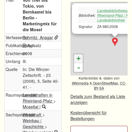
Titel
Von Trier bis
Tokio, von
Landesbibliotheksze
Bernkastel bis
Bibliothek:
Rheinland-Pfalz / Rh
Berlin -
Landesbibliothek
Marketingmix für
Signatur:
ZA 980:2008
die Mosel
Verfasser/in
Schmitz, Ansgar
Publikationstyp
Aufsatz
Erschienen
2008
+
Umfang
Ill.
-
Quelle
In: Die Winzer-
Zeitschrift. - 23
Kartenbilder & -daten von
(2008), 5, Seite 40-
Wikimedia
&
OpenStreetMap
,
CC-
41. -
BY-SA
Raumsystematik
Landschaften in
Details zum Bestand als Liste
Rheinland-Pfalz
>
anzeigen
Moseltal
|
Kostenübersicht für
Sachsystematik
Wirtschaft
>
Bestellungen
Weinbau /
Geschichte
>