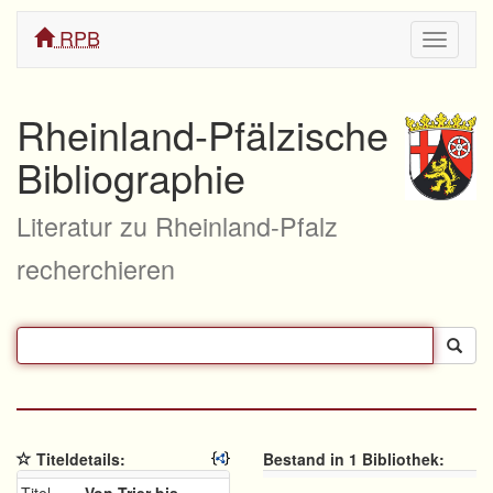
RPB
Navigati
ein/aus
Rheinland-Pfälzische
Bibliographie
Literatur zu Rheinland-Pfalz
recherchieren
Titeldetails:
Bestand in 1 Bibliothek: