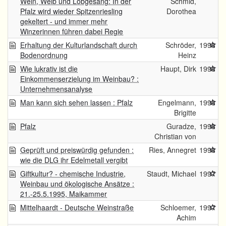
Wein, Weib und Lobgesang: In der
Schmid,
Pfalz wird wieder Spitzenriesling
Dorothea
gekeltert - und immer mehr
Winzerinnen führen dabei Regie
Erhaltung der Kulturlandschaft durch
Schröder,
1998
Bodenordnung
Heinz
Wie lukrativ ist die
Haupt, Dirk
1998
Einkommenserzielung im Weinbau? :
Unternehmensanalyse
Man kann sich sehen lassen : Pfalz
Engelmann,
1998
Brigitte
Pfalz
Guradze,
1998
Christian von
Geprüft und preiswürdig gefunden :
Ries, Annegret
1998
wie die DLG ihr Edelmetall vergibt
Giftkultur? - chemische Industrie,
Staudt, Michael
1997
Weinbau und ökologische Ansätze :
21.-25.5.1995, Maikammer
Mittelhaardt - Deutsche Weinstraße
Schloemer,
1997
Achim