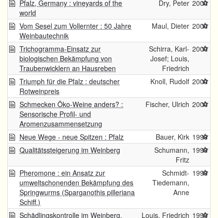
Pfalz, Germany : vineyards of the
Dry, Peter
2000
world
Vom Sesel zum Vollernter : 50 Jahre
Maul, Dieter
2000
Weinbautechnik
Trichogramma-Einsatz zur
Schirra, Karl-
2000
biologischen Bekämpfung von
Josef; Louis,
Traubenwicklern an Hausreben
Friedrich
Triumph für die Pfalz : deutscher
Knoll, Rudolf
2000
Rotweinpreis
Schmecken Öko-Weine anders? :
Fischer, Ulrich
2000
Sensorische Profil- und
Aromenzusammensetzung
Neue Wege - neue Spitzen : Pfalz
Bauer, Kirk
1999
Qualitätssteigerung im Weinberg
Schumann,
1999
Fritz
Pheromone : ein Ansatz zur
Schmidt-
1999
umweltschonenden Bekämpfung des
Tiedemann,
Springwurms (Sparganothis pilleriana
Anne
Schiff.)
Schädlingskontrolle im Weinberg,
Louis, Friedrich
1999