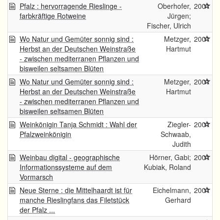
Pfalz : hervorragende Rieslinge -
Oberhofer,
2001
farbkräftige Rotweine
Jürgen;
Fischer, Ulrich
Wo Natur und Gemüter sonnig sind :
Metzger,
2001
Herbst an der Deutschen Weinstraße
Hartmut
- zwischen mediterranen Pflanzen und
bisweilen seltsamen Blüten
Wo Natur und Gemüter sonnig sind :
Metzger,
2001
Herbst an der Deutschen Weinstraße
Hartmut
- zwischen mediterranen Pflanzen und
bisweilen seltsamen Blüten
Weinkönigin Tanja Schmidt : Wahl der
Ziegler-
2001
Pfalzweinkönigin
Schwaab,
Judith
Weinbau digital - geographische
Hörner, Gabi;
2001
Informationssysteme auf dem
Kubiak, Roland
Vormarsch
Neue Sterne : die Mittelhaardt ist für
Eichelmann,
2001
manche Rieslingfans das Filetstück
Gerhard
der Pfalz ...