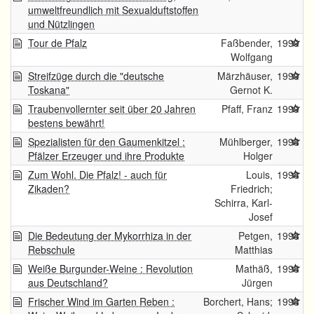
umweltfreundlich mit Sexualduftstoffen
und Nützlingen
Tour de Pfalz
Faßbender,
1999
Wolfgang
Streifzüge durch die "deutsche
Märzhäuser,
1999
Toskana"
Gernot K.
Traubenvollernter seit über 20 Jahren
Pfaff, Franz
1999
bestens bewährt!
Spezialisten für den Gaumenkitzel :
Mühlberger,
1998
Pfälzer Erzeuger und ihre Produkte
Holger
Zum Wohl. Die Pfalz! - auch für
Louis,
1998
Zikaden?
Friedrich;
Schirra, Karl-
Josef
Die Bedeutung der Mykorrhiza in der
Petgen,
1998
Rebschule
Matthias
Weiße Burgunder-Weine : Revolution
Mathäß,
1998
aus Deutschland?
Jürgen
Frischer Wind im Garten Reben :
Borchert, Hans;
1998