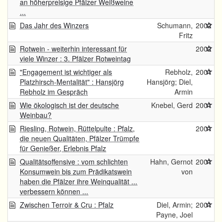
an höherpreisige Pfälzer Weißweine
...
Das Jahr des Winzers
Schumann,
2002
Fritz
Rotwein - weiterhin interessant für
2002
viele Winzer : 3. Pfälzer Rotweintag
"Engagement ist wichtiger als
Rebholz,
2001
Platzhirsch-Mentalität" : Hansjörg
Hansjörg; Diel,
Rebholz im Gespräch
Armin
Wie ökologisch ist der deutsche
Knebel, Gerd
2001
Weinbau?
Riesling, Rotwein, Rüttelpulte : Pfalz,
2001
die neuen Qualitäten, Pfälzer Trümpfe
für Genießer, Erlebnis Pfalz
Qualitätsoffensive : vom schlichten
Hahn, Gernot
2001
Konsumwein bis zum Prädikatswein
von
haben die Pfälzer ihre Weinqualität ...
verbessern können ...
Zwischen Terroir & Cru : Pfalz
Diel, Armin;
2001
Payne, Joel