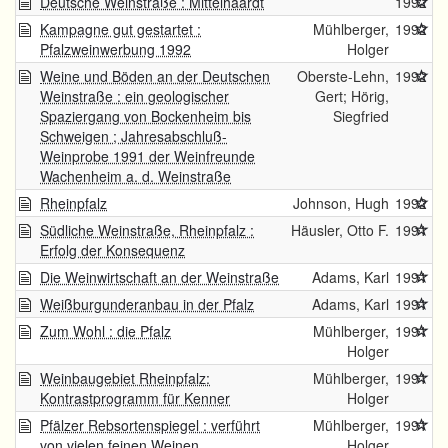
Deutsche Weinstraße : Mittelhaardt
1992
Kampagne gut gestartet :
Mühlberger,
1992
Pfalzweinwerbung 1992
Holger
Weine und Böden an der Deutschen
Oberste-Lehn,
1992
Weinstraße : ein geologischer
Gert; Hörig,
Spaziergang von Bockenheim bis
Siegfried
Schweigen ; Jahresabschluß-
Weinprobe 1991 der Weinfreunde
Wachenheim a. d. Weinstraße
Rheinpfalz
Johnson, Hugh
1992
Südliche Weinstraße, Rheinpfalz :
Häusler, Otto F.
1991
Erfolg der Konsequenz
Die Weinwirtschaft an der Weinstraße
Adams, Karl
1991
Weißburgunderanbau in der Pfalz
Adams, Karl
1991
Zum Wohl : die Pfalz
Mühlberger,
1991
Holger
Weinbaugebiet Rheinpfalz:
Mühlberger,
1991
Kontrastprogramm für Kenner
Holger
Pfälzer Rebsortenspiegel : verführt
Mühlberger,
1991
von vielen feinen Weinen
Holger