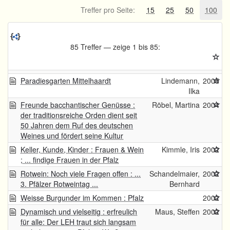
Treffer pro Seite:
15
25
50
100
85 Treffer — zeige 1 bis 85:
Paradiesgarten Mittelhaardt
Lindemann,
2005
Ilka
Freunde bacchantischer Genüsse :
Röbel, Martina
2004
der traditionsreiche Orden dient seit
50 Jahren dem Ruf des deutschen
Weines und fördert seine Kultur
Keller, Kunde, Kinder : Frauen & Wein
Kimmle, Iris
2002
; ... findige Frauen in der Pfalz
Rotwein: Noch viele Fragen offen : ...
Schandelmaier,
2002
3. Pfälzer Rotweintag ...
Bernhard
Weisse Burgunder im Kommen : Pfalz
2002
Dynamisch und vielseitig : erfreulich
Maus, Steffen
2002
für alle: Der LEH traut sich langsam