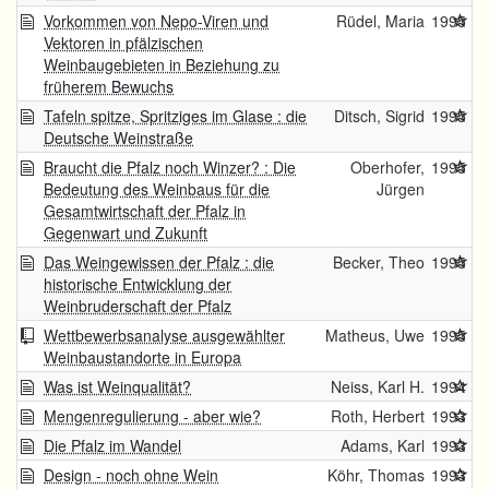
Vorkommen von Nepo-Viren und
Rüdel, Maria
1995
Vektoren in pfälzischen
Weinbaugebieten in Beziehung zu
früherem Bewuchs
Tafeln spitze, Spritziges im Glase : die
Ditsch, Sigrid
1995
Deutsche Weinstraße
Braucht die Pfalz noch Winzer? : Die
Oberhofer,
1995
Bedeutung des Weinbaus für die
Jürgen
Gesamtwirtschaft der Pfalz in
Gegenwart und Zukunft
Das Weingewissen der Pfalz : die
Becker, Theo
1995
historische Entwicklung der
Weinbruderschaft der Pfalz
Wettbewerbsanalyse ausgewählter
Matheus, Uwe
1995
Weinbaustandorte in Europa
Was ist Weinqualität?
Neiss, Karl H.
1994
Mengenregulierung - aber wie?
Roth, Herbert
1993
Die Pfalz im Wandel
Adams, Karl
1993
Design - noch ohne Wein
Köhr, Thomas
1993