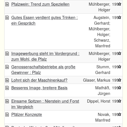
Pfalzwein: Trend zum Speziellen
Mühlberger,
1993
Holger
Gutes Essen verdient gutes Trinken :
Augstein,
1993
ein Gespräch
Gerhard;
Mühlberger,
Holger;
Schwarz,
Manfred
Imagewerbung steht im Vordergrund :
Mühlberger,
1993
zum Wohl, die Pfalz
Holger
Genossenschaftsbetriebe als große
Stumm,
1993
Gewinner : Pfalz
Gerhard
Lohnt sich der Maschinenkauf?
Glaser, Markus
1993
Besseres Image, breitere Basis
Mathäß,
1993
Jürgen
Einsame Spitzen : Nierstein und Forst
Dippel, Horst
1993
im Vergleich
Pfälzer Konzepte
Novak,
1993
Manfred