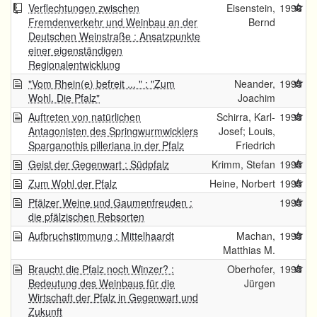
Verflechtungen zwischen
Eisenstein,
1996
Fremdenverkehr und Weinbau an der
Bernd
Deutschen Weinstraße : Ansatzpunkte
einer eigenständigen
Regionalentwicklung
"Vom Rhein(e) befreit ... " : "Zum
Neander,
1995
Wohl. Die Pfalz"
Joachim
Auftreten von natürlichen
Schirra, Karl-
1995
Antagonisten des Springwurmwicklers
Josef; Louis,
Sparganothis pilleriana in der Pfalz
Friedrich
Geist der Gegenwart : Südpfalz
Krimm, Stefan
1995
Zum Wohl der Pfalz
Heine, Norbert
1995
Pfälzer Weine und Gaumenfreuden :
1995
die pfälzischen Rebsorten
Aufbruchstimmung : Mittelhaardt
Machan,
1995
Matthias M.
Braucht die Pfalz noch Winzer? :
Oberhofer,
1995
Bedeutung des Weinbaus für die
Jürgen
Wirtschaft der Pfalz in Gegenwart und
Zukunft