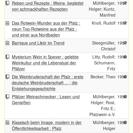
Reben und Rezepte : Weine, begleitet
Mühlberger,
1997
von schmackhaften Rezepten
Holger; Kuntz,
Manfred
Das Rotwein-Wunder aus der Pfalz :
Knoll, Rudolf
1997
neun Top-Rotweine aus der Pfalz -
und einer aus Nordbaden
Barrique und Likör im Trend
Steegmüller,
1997
Christof
Mysterium Wein in Speyer : gelebte
Litty, Rudolf;
1996
Weinkultur und die Lebenslust der
Schumann,
Pfälzer
Fritz
Die Weinbruderschaft der Pfalz : erste
Becker, Theo
1996
deutsche Weinbruderschaft ... ; die
Entstehungsgeschichte
Pfälzer Weinschmecker : Lesen und
Mühlberger,
1996
Genießen
Holger; Rost,
Fritz E.;
Pfalzwein e.V.
Klassisch beim Image, modern in der
Mühlberger,
1996
Öffentlichkeitsarbeit : Pfalz
Holger